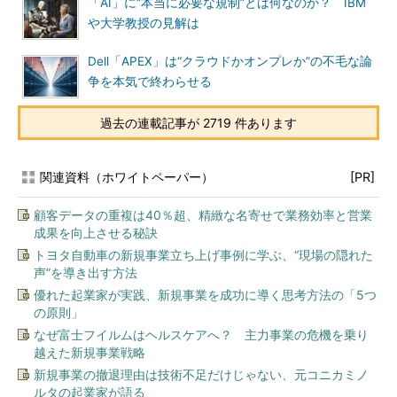
「AI」に“本当に必要な規制”とは何なのか？ IBM
や大学教授の見解は
Dell「APEX」は“クラウドかオンプレか”の不毛な論
争を本気で終わらせる
過去の連載記事が 2719 件あります
関連資料（ホワイトペーパー）
[PR]
顧客データの重複は40％超、精緻な名寄せで業務効率と営業
成果を向上させる秘訣
トヨタ自動車の新規事業立ち上げ事例に学ぶ、“現場の隠れた
声”を導き出す方法
優れた起業家が実践、新規事業を成功に導く思考方法の「5つ
の原則」
なぜ富士フイルムはヘルスケアへ？ 主力事業の危機を乗り
越えた新規事業戦略
新規事業の撤退理由は技術不足だけじゃない、元コニカミノ
ルタの起業家が語る