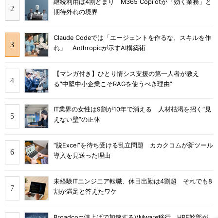
継続利用は4割どまり M365 Copilotが「効く業務」と
期待外れの境界
Claude Codeでは「エージェントを作るな、スキルを作
れ」 Anthropicが示すAI構築術
【マンガ付き】ひとり情シス支援の第一人者が教え
る”中堅中小企業こそRAGを使うべき理由”
IT業界の女性は9割が10年で消える 人材枯渇を招く“見
えない壁”の正体
“脱Excel”を待ち受ける乱立問題 カカクコムが新ツール
導入を見送った理由
未経験ITエンジニア転職、休日出勤は4割超 それでも8
割が満足と答えたワケ
Broadcom値上げで加速するVMware移行 HPE幹部が