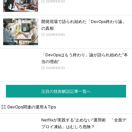
2026年6月3日
開発現場で語られ始めた「DevOps終わり論」
の真相
2024年9月9日
「DevOpsはもう終わり」論が語られ始めた“本
当の理由”
2024年9月2日
注目の技術解説記事一覧へ
DevOps関連の運用＆Tips
Netflixが実践する“止めない”運用術 「全面デ
プロイ凍結」はむしろ危険？