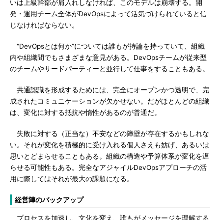
いは上級幹部が肩入れしなければ、このモデルは崩壊する。開
発・運用チーム全体がDevOpsによって活気づけられていると信
じなければならない。
“DevOpsとは何か”については誰もが持論を持っていて、組織
内や組織間でもさまざまな意見がある。DevOpsチームが従来型
のチームやサードパーティーと並行して仕事をすることもある。
共通認識を形成するためには、完全にオープンかつ透明で、完
成されたコミュニケーションが欠かせない。だがほとんどの組織
は、変化に対する抵抗や惰性があるのが普通だ。
失敗に対する（正当な）不安などの障壁が存在するかもしれな
い。それが変化を積極的に受け入れる個人さえも妨げ、あるいは
思いとどまらせることもある。組織の構造や予算体系が変化を遅
らせる可能性もある。完全なアジャイルDevOpsアプローチの活
用に際してはそれが最大の課題になる。
経営陣のバックアップ
プロセスを加速し、文化を変え、誰もがメッセージを理解する