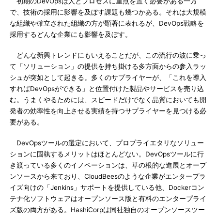
初期のDevOpsは人とプロセスに重点を置く必要がある一方
で、技術の採用に影響を及ぼす課題も幾つかある。それは大規模
な組織や確立された組織の方が顕著に表れるが、DevOps戦略を
採用するどんな企業にも影響を及ぼす。
どんな新興トレンドにもいえることだが、この流行の波に乗っ
て「ソリューション」の提供を持ち掛ける多方面からの参入ラッ
シュが突如として起きる。多くのサプライヤーが、「これを導入
すればDevOpsができる」と位置付けた製品やサービスを売り込
む。うまくやるためには、スピードだけでなく品質においても開
発者の効率性を向上させる実績を持つサプライヤーを見つける必
要がある。
DevOpsツールの選定において、プロプライエタリなソリュー
ションに固執するメリットはほとんどない。DevOpsツールに行
き渡っている多くのイノベーションは、草の根的な進展とオープ
ンソースから来ており、CloudBeesのような企業がエンタープラ
イズ向けの「Jenkins」サポートを提供している他、Dockerコン
テナ化ソフトウェアはオープンソース版と有料のエンタープライ
ズ版の両方がある。HashiCorpは同社独自のオープンソースツー