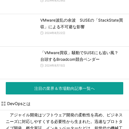
2024年8月29日
VMware波乱の余波 SUSEの「StackState買
収」による不可避な影響
2024年8月22日
「VMware買収」騒動でSUSEにも追い風？
台頭するBroadcom競合ベンダー
2024年8月15日
注目の業界＆市場動向記事一覧へ
DevOpsとは
アジャイル開発はソフトウェア開発の柔軟性を高め、ビジネス
ニーズに対応しやすくする必要性から生まれた。迅速なプロトタ
イプ開発、概念実証、インキュベーターなどは、前世代の機械工