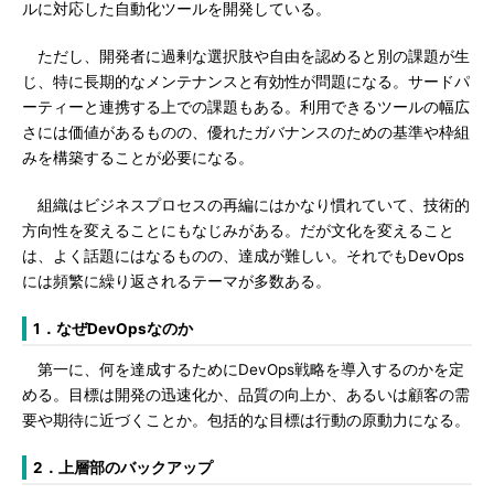
ルに対応した自動化ツールを開発している。
ただし、開発者に過剰な選択肢や自由を認めると別の課題が生
じ、特に長期的なメンテナンスと有効性が問題になる。サードパ
ーティーと連携する上での課題もある。利用できるツールの幅広
さには価値があるものの、優れたガバナンスのための基準や枠組
みを構築することが必要になる。
組織はビジネスプロセスの再編にはかなり慣れていて、技術的
方向性を変えることにもなじみがある。だが文化を変えること
は、よく話題にはなるものの、達成が難しい。それでもDevOps
には頻繁に繰り返されるテーマが多数ある。
1．なぜDevOpsなのか
第一に、何を達成するためにDevOps戦略を導入するのかを定
める。目標は開発の迅速化か、品質の向上か、あるいは顧客の需
要や期待に近づくことか。包括的な目標は行動の原動力になる。
2．上層部のバックアップ