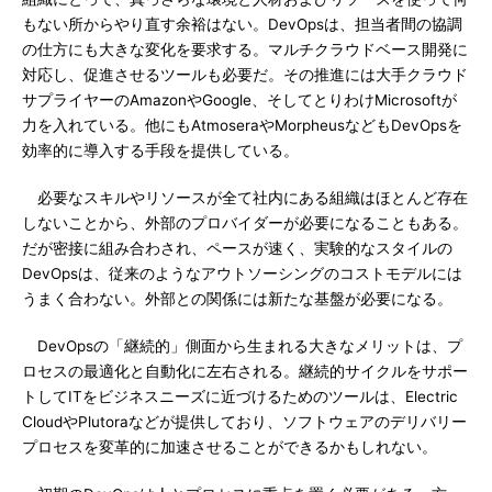
もない所からやり直す余裕はない。DevOpsは、担当者間の協調
の仕方にも大きな変化を要求する。マルチクラウドベース開発に
対応し、促進させるツールも必要だ。その推進には大手クラウド
サプライヤーのAmazonやGoogle、そしてとりわけMicrosoftが
力を入れている。他にもAtmoseraやMorpheusなどもDevOpsを
効率的に導入する手段を提供している。
必要なスキルやリソースが全て社内にある組織はほとんど存在
しないことから、外部のプロバイダーが必要になることもある。
だが密接に組み合わされ、ペースが速く、実験的なスタイルの
DevOpsは、従来のようなアウトソーシングのコストモデルには
うまく合わない。外部との関係には新たな基盤が必要になる。
DevOpsの「継続的」側面から生まれる大きなメリットは、プ
ロセスの最適化と自動化に左右される。継続的サイクルをサポー
トしてITをビジネスニーズに近づけるためのツールは、Electric
CloudやPlutoraなどが提供しており、ソフトウェアのデリバリー
プロセスを変革的に加速させることができるかもしれない。