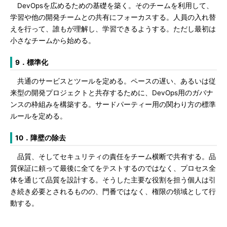
DevOpsを広めるための基礎を築く。そのチームを利用して、
学習や他の開発チームとの共有にフォーカスする。人員の入れ替
えを行って、誰もが理解し、学習できるようする。ただし最初は
小さなチームから始める。
9．標準化
共通のサービスとツールを定める。ペースの遅い、あるいは従
来型の開発プロジェクトと共存するために、DevOps用のガバナ
ンスの枠組みを構築する。サードパーティー用の関わり方の標準
ルールを定める。
10．障壁の除去
品質、そしてセキュリティの責任をチーム横断で共有する。品
質保証に頼って最後に全てをテストするのではなく、プロセス全
体を通じて品質を設計する。そうした主要な役割を担う個人は引
き続き必要とされるものの、門番ではなく、権限の領域として行
動する。