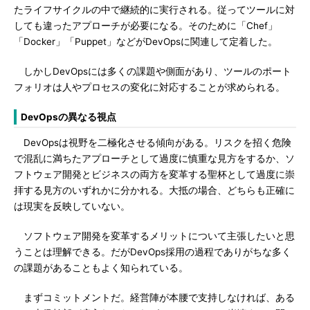
たライフサイクルの中で継続的に実行される。従ってツールに対
しても違ったアプローチが必要になる。そのために「Chef」
「Docker」「Puppet」などがDevOpsに関連して定着した。
しかしDevOpsには多くの課題や側面があり、ツールのポート
フォリオは人やプロセスの変化に対応することが求められる。
DevOpsの異なる視点
DevOpsは視野を二極化させる傾向がある。リスクを招く危険
で混乱に満ちたアプローチとして過度に慎重な見方をするか、ソ
フトウェア開発とビジネスの両方を変革する聖杯として過度に崇
拝する見方のいずれかに分かれる。大抵の場合、どちらも正確に
は現実を反映していない。
ソフトウェア開発を変革するメリットについて主張したいと思
うことは理解できる。だがDevOps採用の過程でありがちな多く
の課題があることもよく知られている。
まずコミットメントだ。経営陣が本腰で支持しなければ、ある