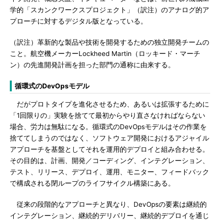
学的「スカンクワークスプロジェクト」（訳注）のアナログ的ア
プローチに対するデジタル版となっている。
（訳注）革新的な製品や技術を開発するための独立開発チームの
こと。航空機メーカーLockheed Martin（ロッキード・マーチ
ン）の先進開発計画を担った部門の通称に由来する。
循環式のDevOpsモデル
だがプロトタイプを進化させるため、あるいは拡張するために
「1回限りの」実験を捨てて最初からやり直さなければならない
場合、労力は無駄になる。循環式のDevOpsモデルはその作業を
捨ててしまうのではなく、ソフトウェア開発におけるアジャイル
アプローチを基盤としてそれを運用的デプロイと組み合わせる。
その目的は、計画、開発／コーディング、インテグレーション、
テスト、リリース、デプロイ、運用、モニター、フィードバック
で構成される閉ループのライフサイクル構築にある。
従来の段階的なアプローチと異なり、DevOpsの要素は継続的
インテグレーション、継続的デリバリー、継続的デプロイを通じ