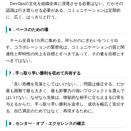
DevOpsの文化を組織全体に浸透させる必要はない。だがその
認識は行き渡らせる必要がある。コミュニケーションは定期的
に、広く、はっきりと行う。
6．ペースのための場
チーム全員を1カ所に集める。何らかのにぎわいをつくり出
す。コラボレーションの緊密化は、コミュニケーションの質と関
連性と即時性の向上を目標とすべきであって、その量を目標とす
べきではない。
7．手っ取り早い勝利を収めて共有する
「良い危機を見落としてはいけない」。問題は修正する。だが
最も困難で最も大きく、最も影響力の強いプロジェクトを選んで
はいけない。なぜなら失敗は、懐疑的な相手に立ち止まる口実を
与えるからだ。手っ取り早い勝利を追求し、成功を幅広く宣伝す
る。自己満足のためではなく、再現するために。
8．センター・オブ・エクセレンスの確立