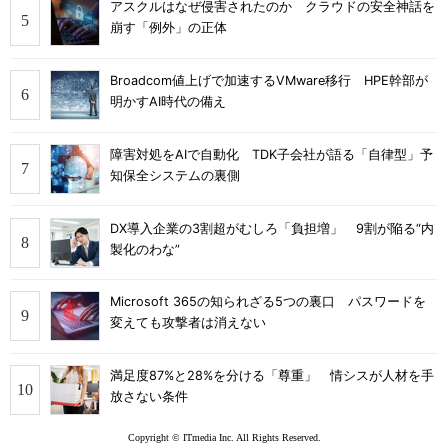
アスクルはなぜ侵害されたのか クラウドの安全神話を
崩す「例外」の正体
Broadcom値上げで加速するVMware移行 HPE幹部が
明かすAI時代の備え
障害対処をAIで自動化 TDK子会社が語る「自律型」予
知保全システムの裏側
DX導入企業の3割超がむしろ「負担増」 9割が陥る“内
製化のわな”
Microsoft 365の知られざる5つの裏口 パスワードを
変えても攻撃者は消えない
満足度87%と28%を分ける「尊重」 情シスが人材を手
放さない条件
Copyright © ITmedia Inc. All Rights Reserved.