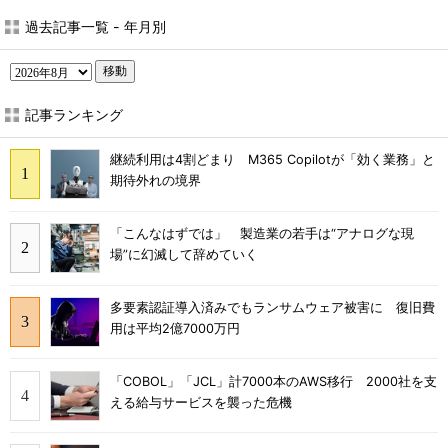
過去記事一覧 - 年月別
移動
記事ランキング
継続利用は4割どまり M365 Copilotが「効く業務」と
期待外れの境界
「こんなはずでは」 製造業の若手は“アナログな現
場”に幻滅して辞めていく
多要素認証導入済みでもランサムウェア被害に 復旧費
用は平均2億7000万円
「COBOL」「JCL」計7000本のAWS移行 2000社を支
える給与サービスを襲った危機