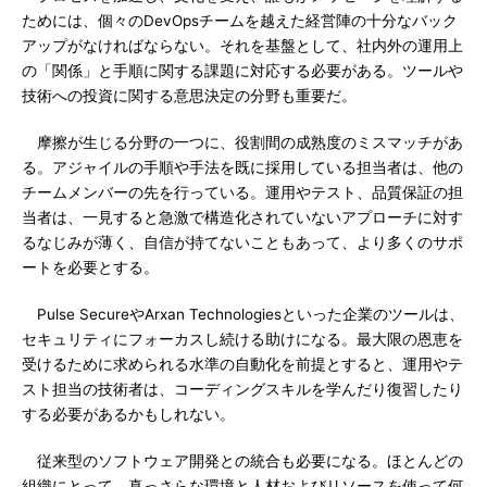
ためには、個々のDevOpsチームを越えた経営陣の十分なバック
アップがなければならない。それを基盤として、社内外の運用上
の「関係」と手順に関する課題に対応する必要がある。ツールや
技術への投資に関する意思決定の分野も重要だ。
摩擦が生じる分野の一つに、役割間の成熟度のミスマッチがあ
る。アジャイルの手順や手法を既に採用している担当者は、他の
チームメンバーの先を行っている。運用やテスト、品質保証の担
当者は、一見すると急激で構造化されていないアプローチに対す
るなじみが薄く、自信が持てないこともあって、より多くのサポ
ートを必要とする。
Pulse SecureやArxan Technologiesといった企業のツールは、
セキュリティにフォーカスし続ける助けになる。最大限の恩恵を
受けるために求められる水準の自動化を前提とすると、運用やテ
スト担当の技術者は、コーディングスキルを学んだり復習したり
する必要があるかもしれない。
従来型のソフトウェア開発との統合も必要になる。ほとんどの
組織にとって、真っさらな環境と人材およびリソースを使って何