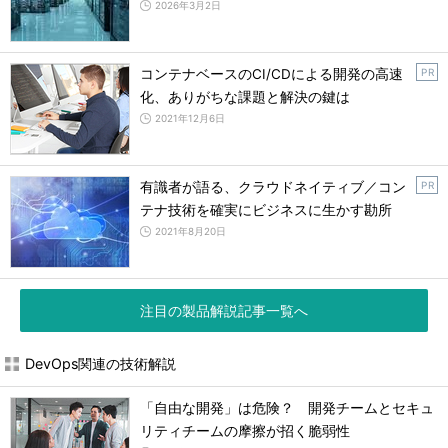
2026年3月2日
コンテナベースのCI/CDによる開発の高速
P R
化、ありがちな課題と解決の鍵は
2021年12月6日
有識者が語る、クラウドネイティブ／コン
P R
テナ技術を確実にビジネスに生かす勘所
2021年8月20日
注目の製品解説記事一覧へ
DevOps関連の技術解説
「自由な開発」は危険？ 開発チームとセキュ
リティチームの摩擦が招く脆弱性