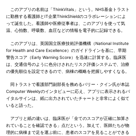
このアプリの名前は「ThinkVitals」という。NHS基金トラスト
に勤務する看護師とIT企業ThinkShieldのコラボレーションによ
って誕生した。看護師や医療従事者は、このアプリを使って気
温、心拍数、呼吸数、血圧などの情報を電子的に記録できる。
このアプリは、英国国立医療技術評価機構（National Institute
for Health and Care Excellence）のガイドラインを基に、早期
警告スコア（Early Warning Score）を迅速に計算する。臨床医
は、交通信号のように色分けされたリスク評価システムで、治療
の優先順位を設定できるので、病棟の概略を把握しやすくなる。
同トラストで看護部門副部長を務めるバリー・クイン氏が本誌
Computer Weeklyのインタビューに応え、アプリに表示されるバ
イタルサインは、紙に出力されていたチャートと非常によく似て
いると語った。
アプリと紙の違いは、臨床医が「全てのスコアが正確に加算さ
れていることを確認できる」点だという。加えて、医師たちが物
理的に病棟まで足を運ぶ前に、患者のスコアを見ることができる