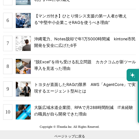
【マンガ付き】ひとり情シス支援の第一人者が教え
る”中堅中小企業こそRAGを使うべき理由”
沖縄電力、Notes脱却で年1万5000時間減 kintone市民
開発を安全に広げた6手
“脱Excel”を待ち受ける乱立問題 カカクコムが新ツール
導入を見送った理由
トヨタが直面したRAGの限界 AWS「AgentCore」で実
現するエージェント型AIとは
大阪広域水道企業団、RPAで月288時間削減 IT未経験
の職員が自ら開発できた理由
Copyright © ITmedia Inc. All Rights Reserved.
ページトップに戻る