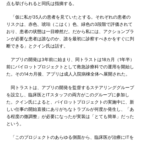
点も挙げられると同氏は指摘する。
「仮に私が35人の患者を見ていたとする。それぞれの患者の
リスクは、赤色、琥珀（こはく）色、緑色の3段階で評価されて
おり、患者の状態は一目瞭然だ。だから私には、アクションプラ
ンが必要な患者は誰なのか、誰を最初に診察すべきかをすぐに判
断できる」とクイン氏は話す。
アプリの開発は3年前に始まり、同トラストは18カ月（1年半）
前にパイロットプロジェクトとして救急診療科での運用を開始し
た。その14カ月後、アプリは成人入院病棟全体へ展開された。
同トラストは、アプリの開発を監督するステアリンググループ
を設立し、臨床医とITスタッフの両方がこのグループに参加し
た。クイン氏によると、パイロットプロジェクトの実施中に、新
しい仕事の開始直後にありがちなトラブルが何度か発生し、「あ
る程度の微調整」が必要になったが実装は「とても簡単」だった
という。
「このプロジェクトのあらゆる側面から、臨床医が治療にITを