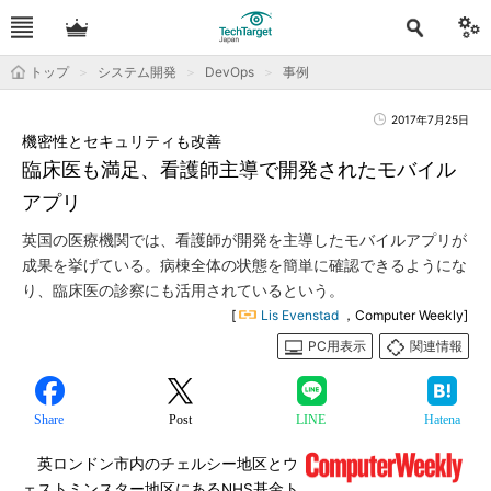
トップ
システム開発
DevOps
事例
2017年7月25日
機密性とセキュリティも改善
臨床医も満足、看護師主導で開発されたモバイル
アプリ
英国の医療機関では、看護師が開発を主導したモバイルアプリが
成果を挙げている。病棟全体の状態を簡単に確認できるようにな
り、臨床医の診察にも活用されているという。
[
Lis Evenstad
，Computer Weekly]
PC用表示
関連情報
Share
Post
LINE
Hatena
英ロンドン市内のチェルシー地区とウ
ェストミンスター地区にあるNHS基金ト