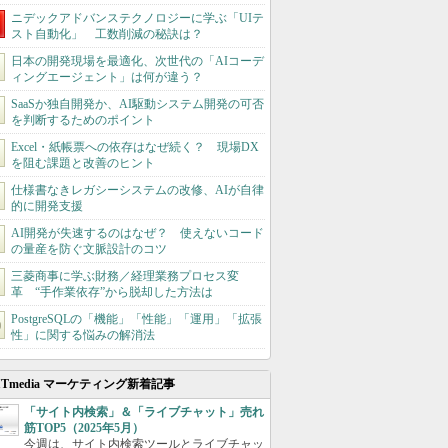
ニデックアドバンステクノロジーに学ぶ「UIテ
スト自動化」 工数削減の秘訣は？
日本の開発現場を最適化、次世代の「AIコーデ
ィングエージェント」は何が違う？
SaaSか独自開発か、AI駆動システム開発の可否
を判断するためのポイント
Excel・紙帳票への依存はなぜ続く？ 現場DX
を阻む課題と改善のヒント
仕様書なきレガシーシステムの改修、AIが自律
的に開発支援
AI開発が失速するのはなぜ？ 使えないコード
の量産を防ぐ文脈設計のコツ
三菱商事に学ぶ財務／経理業務プロセス変
革 “手作業依存”から脱却した方法は
PostgreSQLの「機能」「性能」「運用」「拡張
性」に関する悩みの解消法
ITmedia マーケティング新着記事
「サイト内検索」＆「ライブチャット」売れ
筋TOP5（2025年5月）
今週は、サイト内検索ツールとライブチャッ