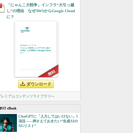
「にゃんこ大戦争」インフラ“大引っ越
し”の理由 なぜAWSからGoogle Cloud
に？
ダウンロード
 プレミアムコンテンツライブラリへ
＠IT eBook
ChatGPTに「入力してはいけない」5
項目――押さえておきたい“生成AIの
NGリスト”