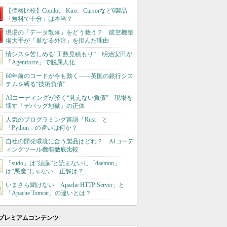
【価格比較】Copilot、Kiro、Cursorなど6製品
「無料で十分」は本当？
現場の「データ散落」をどう救う？ 航空機整
備大手が「単なる外注」を拒んだ理由
情シスを苦しめる“工数見積もり” 明治安田が
「Agentforce」で脱属人化
60年前のコードが今も動く――英国の銀行シス
テムを縛る“技術負債”
AIコーディングが招く“見えない負債” 現場を
壊す「デバッグ地獄」の正体
人気のプログラミング言語「Rust」と
「Python」の違いは何か？
自社の開発環境に合う製品はどれ？ AIコーデ
ィングツール機能徹底比較
「sudo」は“須藤”と読まないし「daemon」
は“悪魔”じゃない 正解は？
いまさら聞けない「Apache HTTP Server」と
「Apache Tomcat」の違いとは？
プレミアムコンテンツ