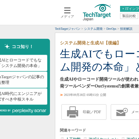
ITイン
製品比較
メディア
クラウド
エンタープライズ
ERP
仮想化
TechTargetジャパン
システム開発
DevOps
技術解説
データ分析
サーバ＆ストレージ
システム開発と生成AI【後編】
CX
スマートモバイル
ココ知り！
生成AIでもロ
情報系システム
ネットワーク
成AIとローコードでもな
ム開発の本命」
システム運用管理
「システム開発の本命」
chTargetジャパンの記事の
生成AIやローコード開発ツールが使わ
点整理
発ツールベンダーOutSystemsの創業者
成AI時代にエンジニアが
≫
2023年09月28日 05時15分 公開
ばすべき中核スキル
印刷／PDF
メー
関連キーワード