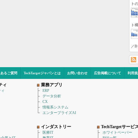
トの
ト構
／B
くあるご質問
TechTargetジャパンとは
お問い合わせ
広告掲載について
利用規
ティ
業務アプリ
ティ
ERP
データ分析
CX
情報系システム
エンタープライズAI
インダストリー
TechTargetサービ
医療IT
ホワイトペーパー