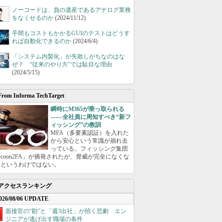
ノーコードは、負の遺産であるアナログ業務
をなくせるのか
(2024/11/12)
手間もコストもかかるGUIのテストはどうす
れば自動化できるのか
(2024/6/4)
「システム内製化」が失敗しがちなのはな
ぜ？ “従来のやり方”では駄目な理由
(2024/5/15)
From Informa TechTarget
瞬時にM365が乗っ取られる
――全社員に周知すべき“新フ
ィッシング”の教訓
MFA（多要素認証）を入れた
から安心という常識が崩れ去
っている。フィッシング集団
ycoon2FA」が摘発されたが、脅威が完全になくな
たというわけではない。
アクセスランキング
026/08/06 UPDATE
面接官の“勘”と「週3出社」が招く悲劇 エン
ジニアが逃げ出す職場の条件