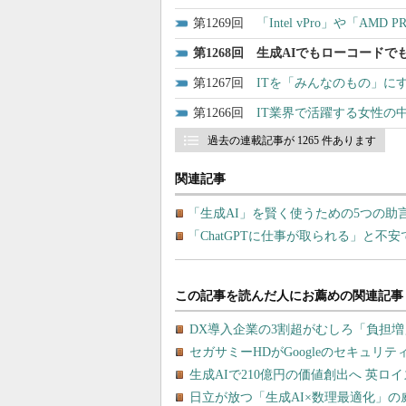
1269
「Intel vPro」や「A
1268
生成AIでもローコードで
1267
ITを「みんなのもの」に
1266
IT業界で活躍する女性の
過去の連載記事が 1265 件あります
関連記事
「生成AI」を賢く使うための5つの助
「ChatGPTに仕事が取られる」と不