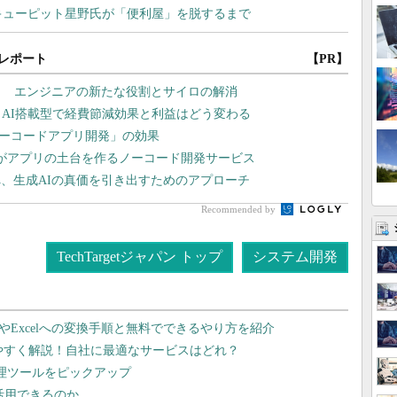
レポート
【PR】
？ エンジニアの新たな役割とサイロの解消
 AI搭載型で経費節減効果と利益はどう変わる
ローコードアプリ開発」の効果
Iがアプリの土台を作るノーコード開発サービス
、生成AIの真価を引き出すためのアプローチ
Recommended by
TechTargetジャパン トップ
システム開発
dやExcelへの変換手順と無料でできるやり方を紹介
りやすく解説！自社に最適なサービスはどれ？
管理ツールをピックアップ
で活用できるのか