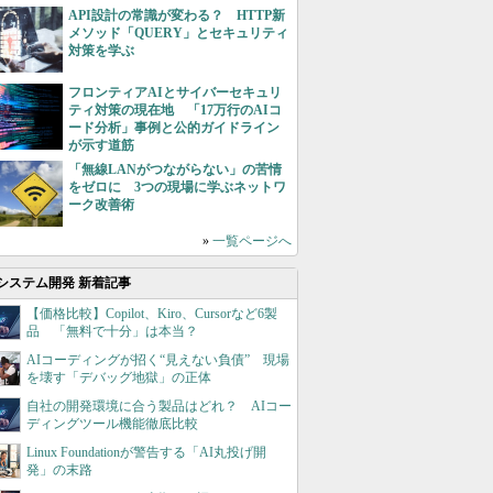
API設計の常識が変わる？ HTTP新
メソッド「QUERY」とセキュリティ
対策を学ぶ
フロンティアAIとサイバーセキュリ
ティ対策の現在地 「17万行のAIコ
ード分析」事例と公的ガイドライン
が示す道筋
「無線LANがつながらない」の苦情
をゼロに 3つの現場に学ぶネットワ
ーク改善術
»
一覧ページへ
システム開発 新着記事
【価格比較】Copilot、Kiro、Cursorなど6製
品 「無料で十分」は本当？
AIコーディングが招く“見えない負債” 現場
を壊す「デバッグ地獄」の正体
自社の開発環境に合う製品はどれ？ AIコー
ディングツール機能徹底比較
Linux Foundationが警告する「AI丸投げ開
発」の末路