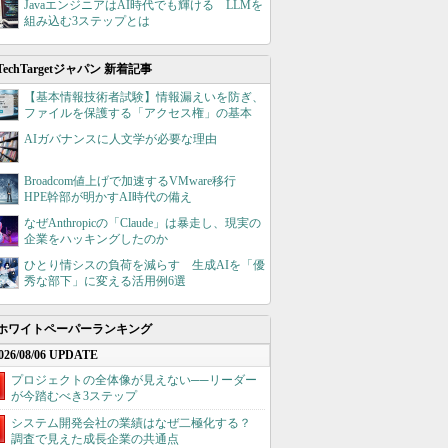
JavaエンジニアはAI時代でも輝ける LLMを
組み込む3ステップとは
TechTargetジャパン 新着記事
【基本情報技術者試験】情報漏えいを防ぎ、
ファイルを保護する「アクセス権」の基本
AIガバナンスに人文学が必要な理由
Broadcom値上げで加速するVMware移行
HPE幹部が明かすAI時代の備え
なぜAnthropicの「Claude」は暴走し、現実の
企業をハッキングしたのか
ひとり情シスの負荷を減らす 生成AIを「優
秀な部下」に変える活用例6選
ホワイトペーパーランキング
026/08/06 UPDATE
プロジェクトの全体像が見えない──リーダー
が今踏むべき3ステップ
システム開発会社の業績はなぜ二極化する？
調査で見えた成長企業の共通点