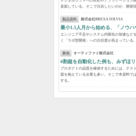
デジタルシフトへの対応やアプリケーション開
直面している。そこで注目したいのが、開発現
製品資料
株式会社BREXA SOLVIA
最小1.5人月から始める、「ノウ
エンジニア不足やシステム内製化の加速などを
く「ラボ型開発」への注目度が高まっている
事例
オーティファイ株式会社
6割超を自動化した例も、みずほリ
プロダクトの品質を確保するためには、テス
題を抱えている企業も多い。そこで本資料で
する。