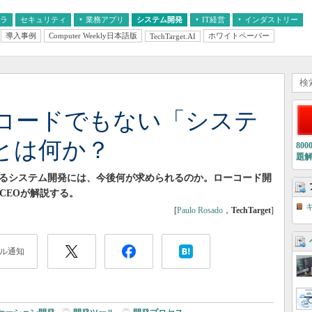
フラ
セキュリティ
業務アプリ
システム開発
IT経営
インダストリー
導入事例
Computer Weekly日本語版
ホワイトペーパー
TechTarget.AI
AI
経営とIT
医療IT
中堅・中小企業とIT
教育IT
ーコードでもない「システ
とは何か？
80
題
れるシステム開発には、今後何が求められるのか。ローコード開
兼CEOが解説する。
[
Paulo Rosado
，
TechTarget
]
ル通知