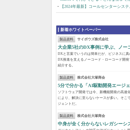
【2024年最新】コールセンターシス
新着ホワイトペーパー
製品資料
サイボウズ株式会社
大企業5社のDX事例に学ぶ、ノー
DXと言葉でいうのは簡単だが、ビジネスに
DX推進を支えるノーコード・ローコード開発
紹介する。
製品資料
株式会社大塚商会
5分で分かる「AI駆動開発エージ
ソフトウェア開発では今、新機能開発の高速
により、解決に至らないケースが多い。そこで
ジェントだ。
製品資料
株式会社大塚商会
中身が全く分からないレガシーシ