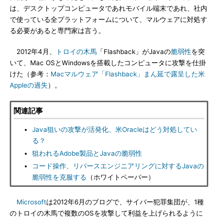
は、デスクトップコンピュータであれモバイル端末であれ、社内
で使っている全プラットフォームについて、マルウェアに対処す
る必要があると専門家は言う。
2012年4月、
トロイの木馬
「Flashback」がJavaの
脆弱性
を突
いて、Mac OSとWindowsを搭載したコンピュータに攻撃を仕掛
けた（参考：
Macマルウェア「Flashback」まん延で露呈した米
Appleの過失
）。
関連記事
Java狙いの攻撃が活発化、米Oracleはどう対処してい
る？
狙われるAdobe製品とJavaの脆弱性
コード操作、リバースエンジニアリングに対するJavaの
脆弱性を克服する
（ホワイトペーパー）
Microsoft
は2012年6月のブログで、サイバー犯罪集団が、1種
のトロイの木馬で複数のOSを攻撃して利益を上げられるように