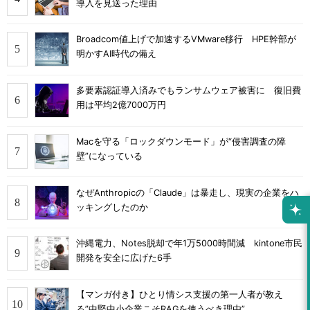
導入を見送った理由
Broadcom値上げで加速するVMware移行 HPE幹部が
明かすAI時代の備え
多要素認証導入済みでもランサムウェア被害に 復旧費
用は平均2億7000万円
Macを守る「ロックダウンモード」が“侵害調査の障
壁”になっている
なぜAnthropicの「Claude」は暴走し、現実の企業をハ
ッキングしたのか
沖縄電力、Notes脱却で年1万5000時間減 kintone市民
開発を安全に広げた6手
【マンガ付き】ひとり情シス支援の第一人者が教え
る”中堅中小企業こそRAGを使うべき理由”