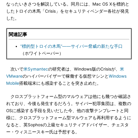
なったいきさつを解説している。同月には、Mac OS Xを標的と
したトロイの木馬「Crisis」をセキュリティベンダー各社が発見
した。
関連記事
“標的型トロイの木馬”――サイバー脅威の新たな手口
（ホワイトペーパー）
次いで
米Symantec
の研究者は、Windows版のCrisisが、
米
VMware
のハイパーバイザーで稼働する仮想マシンと
Windows
Mobile
搭載端末にも感染することを突き止めた。
クロスプラットフォーム型のマルウェアは他にも幾つか確認さ
れており、今後も発生するだろう。サイバー犯罪集団は、複数の
OSに感染する手段を見いだした今、他の攻撃テンプレートと同
様に、クロスプラットフォーム型マルウェアも再利用するように
なると、英Sophosの上級セキュリティアドバイザー、チェスタ
ー・ウィスニースキー氏は予想する。