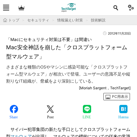
トップ
セキュリティ
情報漏えい対策
技術解説
2012年11月20日
「Macにセキュリティ対策は不要」は間違い
Mac安全神話を崩した「クロスプラットフォーム
型マルウェア」
さまざまな種類のOSやマシンに感染可能な「クロスプラットフ
ォーム型マルウェア」が相次いで登場。ユーザーの意識不足や縦
割りなIT組織が、脅威をより深刻にしている。
[Moriah Sargent，TechTarget]
PC用表示
Share
Post
LINE
Hatena
サイバー犯罪集団の新たな手口としてクロスプラットフォーム
型
マルウェア
が出現し、マルウェアの標的についての従来の常識