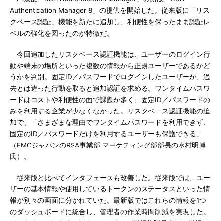
Authentication Manager 8」の提供を開始した。従来版に「リス
クベース認証」機能を新たに追加し、利便性を保ったまま認証レ
ベルの強化を図ったのが特徴だ。
今回追加したリスクベース認証機能は、ユーザーのログイン行
動や端末の場所といった複数の情報から正規ユーザーであるかど
うかを判別。固定ID／パスワードでログインしたユーザーが、過
去とは違った行動を取ると追加認証を求める。ワンタイムパスワ
ードはコストや利便性の面で課題が多く、固定ID／パスワードの
みを利用する企業が少なくなかった。リスクベース認証機能の追
加で、「さまざまな理由でワンタイムパスワードを利用できず、
固定のID／パスワードだけを利用するユーザーも保護できる」
（EMCジャパンのRSA事業部 マーケティング部部長の水村明博
氏）。
従来版と比べてインタフェースも改善した。従来版では、ユー
ザーの基本情報や使用しているトークンのステータスといった情
報が別々の画面に分かれていた。最新版ではこれらの情報を1つ
のダッシュボードに統合し、管理者の作業時間削減を実現した。