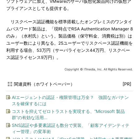
ソフトウェアに加え、VMwareのサーバ仮想化製品向けの仮想ア
プライアンスとしても提供する。
リスクベース認証機能を標準搭載したオンプレミスのワンタイ
ムパスワード製品は、「現時点でRSA Authentication Manager 8
のみ」（水村氏）という。製品価格（保守料金、消費税は別）は
ユーザー数により異なる。25ユーザーでリスクベース認証機能を
利用する場合、53万円（サーバライセンス44万円、リスクベー
ス認証ライセンス9万円）。
Copyright © ITmedia, Inc. All Rights Reserved.
関連資料（ホワイトペーパー）
[PR]
AIエージェントの認証・権限管理は万全？ 強固なガバナン
スを確保するには
コストを抑えてゼロトラストを実現する、“Microsoft 製品
群”の有効な活用...
SNS認証や多要素認証も数分で実装、「顧客アイデンティテ
ィー管理」の変革術