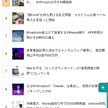
れ」 Anthropicが示すAI構築術
“脱Excel”を待ち受ける乱立問題 カカクコムが新ツール
導入を見送った理由
Broadcom値上げで加速するVMware移行 HPE幹部が
明かすAI時代の備え
多要素認証導入済みでもランサムウェア被害に 復旧費
用は平均2億7000万円
Macを守る「ロックダウンモード」が“侵害調査の障
壁”になっている
なぜAnthropicの「Claude」は暴走し、現実の企業をハ
ッキングしたのか
沖縄電力、Notes脱却で年1万5000時間減 kintone市民