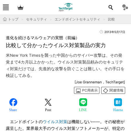
トップ
セキュリティ
エンドポイントセキュリティ
比較
2013年5月17日
進化を続けるマルウェアの実態（前編）
比較して分かったウイルス対策製品の実力
米New York Timesを襲った中国からのサイバー攻撃は、その発
覚まで4カ月以上かかった。ウイルス対策製品頼みのセキュリテ
ィ対策だけでは、先進的な攻撃を防ぐことは難しい。その手口を
検証してみる。
[Joe Granneman，TechTarget]
PC用表示
関連情報
Share
Post
LINE
Hatena
エンドポイントの
ウイルス対策
は機能しない――。その秘密が
露呈した。業界最大手のウイルス対策ソフトメーカーが、特定の