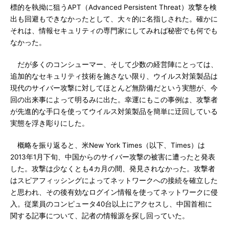
標的を執拗に狙うAPT（Advanced Persistent Threat）攻撃を検
出も回避もできなかったとして、大々的に名指しされた。確かに
それは、情報セキュリティの専門家にしてみれば秘密でも何でも
なかった。
だが多くのコンシューマー、そして少数の経営陣にとっては、
追加的なセキュリティ技術を施さない限り、ウイルス対策製品は
現代のサイバー攻撃に対してほとんど無防備だという実態が、今
回の出来事によって明るみに出た。幸運にもこの事例は、攻撃者
が先進的な手口を使ってウイルス対策製品を簡単に迂回している
実態を浮き彫りにした。
概略を振り返ると、米New York Times（以下、Times）は
2013年1月下旬、中国からのサイバー攻撃の被害に遭ったと発表
した。攻撃は少なくとも4カ月の間、発見されなかった。攻撃者
はスピアフィッシングによってネットワークへの接続を確立した
と思われ、その後有効なログイン情報を使ってネットワークに侵
入。従業員のコンピュータ40台以上にアクセスし、中国首相に
関する記事について、記者の情報源を探し回っていた。