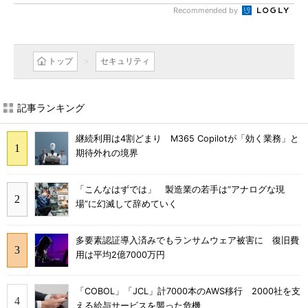
Recommended by
トップ
セキュリティ
記事ランキング
継続利用は4割どまり M365 Copilotが「効く業務」と
期待外れの境界
「こんなはずでは」 製造業の若手は“アナログな現
場”に幻滅して辞めていく
多要素認証導入済みでもランサムウェア被害に 復旧費
用は平均2億7000万円
「COBOL」「JCL」計7000本のAWS移行 2000社を支
える給与サービスを襲った危機