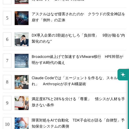
アスクルはなぜ侵害されたのか クラウドの安全神話を
崩す「例外」の正体
DX導入企業の3割超がむしろ「負担増」 9割が陥る“内
製化のわな”
Broadcom値上げで加速するVMware移行 HPE幹部が
明かすAI時代の備え
Claude Codeでは「エージェントを作るな、スキルを作
れ」 Anthropicが示すAI構築術
満足度87%と28%を分ける「尊重」 情シスが人材を手
放さない条件
障害対処をAIで自動化 TDK子会社が語る「自律型」予
知保全システムの裏側