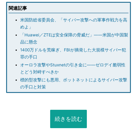
関連記事
米国防総省委員会、「サイバー攻撃への軍事作戦力を高
めよ」
「Huawei／ZTEは安全保障の脅威だ」――米国が中国製
品に懸念
1400万ドルを荒稼ぎ、FBIが摘発した大規模サイバー犯
罪の手口
オーロラ攻撃やStuxnetの引き金に――ゼロデイ脆弱性
とどう対峙すべきか
標的型攻撃にも悪用、ボットネットによるサイバー攻撃
の手口と対策
続きを読む