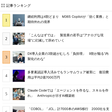
記事ランキング
継続利用は4割どまり M365 Copilotが「効く業務」と
期待外れの境界
「こんなはずでは」 製造業の若手は“アナログな現
場”に幻滅して辞めていく
DX導入企業の3割超がむしろ「負担増」 9割が陥る“内
製化のわな”
多要素認証導入済みでもランサムウェア被害に 復旧費
用は平均2億7000万円
Claude Codeでは「エージェントを作るな、スキルを作
れ」 Anthropicが示すAI構築術
「COBOL」「JCL」計7000本のAWS移行 2000社を支