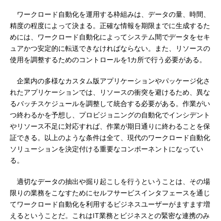
ワークロード自動化を運用する枠組みは、データの量、時間、
精度の程度によって決まる。正確な情報を期限までに生成するた
めには、ワークロード自動化によってシステム間でデータをセキ
ュアかつ安定的に転送できなければならない。また、リソースの
使用を調整するためのコントロールを1カ所で行う必要がある。
企業内の多様なカスタム版アプリケーションやパッケージ化さ
れたアプリケーションでは、リソースの衝突を避けるため、異な
るバッチスケジュールを調整して統合する必要がある。作業がい
つ終わるかを予想し、プロビジョニングの自動化でインシデント
やリソース不足に対応すれば、作業が期日通りに終わることを保
証できる。以上のような条件は全て、現代のワークロード自動化
ソリューションを決定付ける重要なコンポーネントになってい
る。
適切なデータの抽出や掘り起こしを行うということは、その場
限りの業務をこなすためにセルフサービスインタフェースを通じ
てワークロード自動化を利用するビジネスユーザーがますます増
えるということだ。これはIT業務とビジネスとの緊密な連携のみ