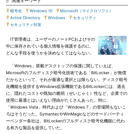
関連キーワード
暗号化
|
Windows 10
|
Microsoft（マイクロソフト）
|
Active Directory
|
Windows
|
セキュリティ
|
セキュリティ対策
IT管理者は、ユーザーのノートPCおよびその
中に保存されている個人情報を保護するのに、
どんな手段を使うかを決めなくてはならない。
「Windows」搭載デスクトップの保護に関していえば、
Microsoftのフルディスク暗号化技術である「BitLocker」が無償
だからといって、それが最適な選択とは限らない。ディスク暗号
化機能を提供するWindows拡張機能であるBitLockerには、過去
に、隠れたコストや既知の脆弱（ぜいじゃく）性など、企業での
使用に最適とはいえない理由がたくさんあった。特に、
「Windows Vista」時代および「Windows 7」の登場間もないこ
ろはそうだった。SymantecやWinMagicなどのサードパーティ
ーベンダー各社は、BitLockerのフルディスク暗号化機能に代わ
る有力な製品を提供していた。