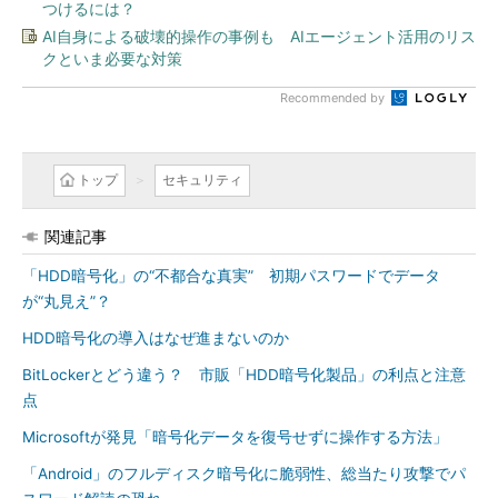
つけるには？
AI自身による破壊的操作の事例も AIエージェント活用のリス
クといま必要な対策
Recommended by
トップ
セキュリティ
関連記事
「HDD暗号化」の“不都合な真実” 初期パスワードでデータ
が“丸見え”？
HDD暗号化の導入はなぜ進まないのか
BitLockerとどう違う？ 市販「HDD暗号化製品」の利点と注意
点
Microsoftが発見「暗号化データを復号せずに操作する方法」
「Android」のフルディスク暗号化に脆弱性、総当たり攻撃でパ