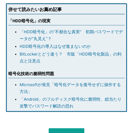
併せて読みたいお薦め記事
「HDD暗号化」の現実
「HDD暗号化」の“不都合な真実” 初期パスワードでデ
ータが“丸見え”？
HDD暗号化の導入はなぜ進まないのか
BitLockerとどう違う？ 市販「HDD暗号化製品」の利
点と注意点
暗号化技術の脆弱性問題
Microsoftが発見「暗号化データを復号せずに操作する
方法」
「Android」のフルディスク暗号化に脆弱性、総当たり
攻撃でパスワード解読の恐れ