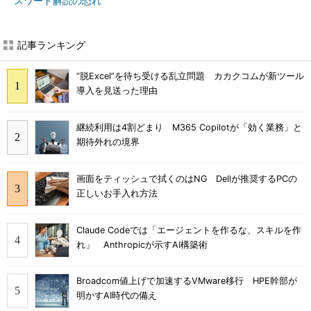
スワード解読の恐れ
記事ランキング
“脱Excel”を待ち受ける乱立問題 カカクコムが新ツール
導入を見送った理由
継続利用は4割どまり M365 Copilotが「効く業務」と
期待外れの境界
画面をティッシュで拭くのはNG Dellが推奨するPCの
正しいお手入れ方法
Claude Codeでは「エージェントを作るな、スキルを作
れ」 Anthropicが示すAI構築術
Broadcom値上げで加速するVMware移行 HPE幹部が
明かすAI時代の備え