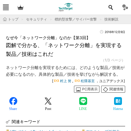
トップ
セキュリティ
標的型攻撃／サイバー攻撃
技術解説
2016年12月9日
なぜ今「ネットワーク分離」なのか【第3回】
図解で分かる、「ネットワーク分離」を実現する
製品／技術はこれだ
（1/3 ページ）
ネットワーク分離を実現するためには、どのような製品／技術が
必要になるのか。具体的な製品／技術を挙げながら解説する。
[
村上 努
,
松隈基至
，ユニアデックス]
PC用表示
関連情報
Share
Post
LINE
Hatena
関連キーワード