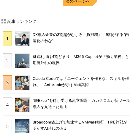
次のページへ
記事ランキング
DX導入企業の3割超がむしろ「負担増」 9割が陥る“内
製化のわな”
継続利用は4割どまり M365 Copilotが「効く業務」と
期待外れの境界
Claude Codeでは「エージェントを作るな、スキルを作
れ」 Anthropicが示すAI構築術
“脱Excel”を待ち受ける乱立問題 カカクコムが新ツール
導入を見送った理由
Broadcom値上げで加速するVMware移行 HPE幹部が
明かすAI時代の備え