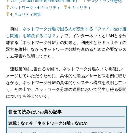
VDI（Virtual Desktop Infrastructure）
|
デスクトップ仮想化
|
ネットワーク・セキュリティ
|
セキュリティ
|
セキュリティ対策
前回「
ネットワーク分離で困る人が続出する『ファイル受け渡
し問題』を解決するには？
」まで、インターネットとLANとを分
離する「ネットワーク分離」の効果と、利便性とセキュリティの
双方を維持しながらネットワーク分離を進めるために必要なシス
テム要素を説明してきた。
連載第3回に当たる今回は、ネットワーク分離をより明確にイ
メージしていただくために、具体的な製品／サービスを例に取り
ながら、ネットワーク分離の具体的なシステム構成を説明してい
く。その上で、ネットワーク分離の運用において発生し得る疑問
についても答えていく。
併せて読みたいお薦め記事
連載：なぜ今「ネットワーク分離」なのか