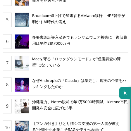
導入を見送った理由
Broadcom値上げで加速するVMware移行 HPE幹部が
明かすAI時代の備え
多要素認証導入済みでもランサムウェア被害に 復旧費
用は平均2億7000万円
Macを守る「ロックダウンモード」が“侵害調査の障
壁”になっている
なぜAnthropicの「Claude」は暴走し、現実の企業をハ
ッキングしたのか
沖縄電力、Notes脱却で年1万5000時間減 kintone市民
開発を安全に広げた6手
【マンガ付き】ひとり情シス支援の第一人者が教え
る”中堅中小企業こそRAGを使うべき理由”