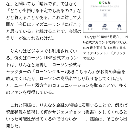
な」と聞いても「晴れです」ではなく
「どこか出掛ける予定でもあるの？」な
どと答えることがある。これに対して人
間が「今日はディズニーランドに行こう
と思っている」と続けることで、会話の
りんなは2018年6月現在、LIN
ラリーが生まれるわけだ。
E公式アカウントで約700万人
の友達を有する（出典：日本
りんなはビジネスでも利用されてい
マイクロソフト）《クリック
る。例えばローソンLINE公式アカウン
で拡大》
トは、りんなと連携し、ローソン公式キ
ャラクターの「ローソンクルー♪あきこちゃん」がお薦め商品を
教えてくれたり、ローソンの商品名でしり取りをしてくれたり
と、ユーザーと双方向のコミュニケーションを取ることで、多く
のファンを獲得している。
これと同様に、りんなを金融の領域に応用することで、例えば
資産状況を監視して何かサジェスチョン（提案）をしてくれると
いった可能性が出てくるのではないか――。議論は、そこから出
発した。