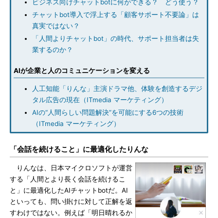
ビジネス向けチャットbotに何ができる？ どう使う？
チャットbot導入で浮上する「顧客サポート不要論」は
真実ではない？
「人間よりチャットbot」の時代、サポート担当者は失
業するのか？
AIが企業と人のコミュニケーションを変える
人工知能「りんな」主演ドラマ他、体験を創造するデジ
タル広告の現在（ITmedia マーケティング）
AIの“人間らしい問題解決”を可能にする6つの技術
（ITmedia マーケティング）
「会話を続けること」に最適化したりんな
りんなは、日本マイクロソフトが運営
する「人間とより長く会話を続けるこ
と」に最適化したAIチャットbotだ。AI
といっても、問い掛けに対して正解を返
すわけではない。例えば「明日晴れるか