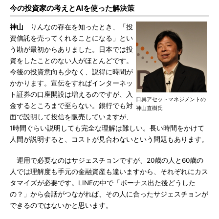
今の投資家の考えとAIを使った解決策
神山
りんなの存在を知ったとき、「投
資信託を売ってくれることになる」とい
う勘が最初からありました。日本では投
資をしたことのない人がほとんどです。
今後の投資意向も少なく、説得に時間が
かかります。宣伝をすればインターネッ
ト証券の口座開設は増えるのですが、入
日興アセットマネジメントの
金するところまで至らない。銀行でも対
神山直樹氏
面で説明して投信を販売していますが、
1時間ぐらい説明しても完全な理解は難しい。長い時間をかけて
人間が説明すると、コストが見合わないという問題もあります。
運用で必要なのはサジェスチョンですが、20歳の人と60歳の
人では理解度も手元の金融資産も違いますから、それぞれにカス
タマイズが必要です。LINEの中で「ボーナス出た後どうした
の？」から会話がつながれば、その人に合ったサジェスチョンが
できるのではないかと思います。