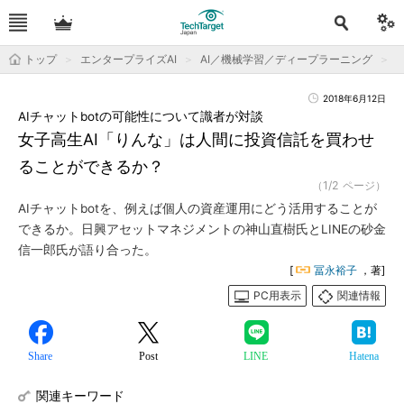
トップ
エンタープライズAI
AI／機械学習／ディープラーニング
2018年6月12日
AIチャットbotの可能性について識者が対談
女子高生AI「りんな」は人間に投資信託を買わせ
ることができるか？
（1/2 ページ）
AIチャットbotを、例えば個人の資産運用にどう活用することが
できるか。日興アセットマネジメントの神山直樹氏とLINEの砂金
信一郎氏が語り合った。
[
冨永裕子
，著]
PC用表示
関連情報
Share
Post
LINE
Hatena
関連キーワード