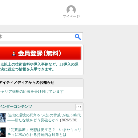
マイページ
00点以上の技術資料や導入事例など、IT導入の課
解決に役立つ情報を入手できます。
アイティメディアからのお知らせ
キャリア採用の応募を受け付けています
ベンダーコンテンツ
PR
仮想化環境の死角を“未知の脅威”が狙う時代
――新たな敵をどう見破るか？
(2026/6/30)
「定期診断」発想は要注意？ いまセキュリ
ティに求められる持続的な対策とは