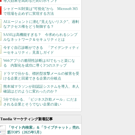
導入効果を高めるためのポイント
シャドーAI対策は“可視化”から Microsoft 365
で現場を止めずに実現する方法
AIエージェントに潜む“見えないリスク”、過剰
なアクセス権をどう制御する？
SASEは高機能すぎる？ 今求められるシンプ
ルなネットワーク＆セキュリティとは
今すぐ自己診断ができる 「アイデンティティ
ーセキュリティ」見直しガイド
Webアプリの脆弱性診断はAIでもっと楽にな
る 内製化を成功に導く3つのステップ
ドラマで分かる、標的型攻撃メールの被害を受
ける企業と回避できる企業の分岐点
熊本城マラソンが顔認証システムを導入、本人
確認はどのように変わったのか？
5分で分かる、「ビジネス詐欺メール」にだま
される企業とそうでない企業の違い
ITmedia マーケティング新着記事
「サイト内検索」＆「ライブチャット」売れ
筋TOP5（2025年5月）