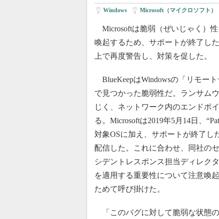
Windows
|
Microsoft（マイクロソフト）
Microsoftは脆弱（ぜいじゃく）性
喚起するため、サポートが終了した
上で再度警告し、対策を促した。
BlueKeepはWindowsの「リ
で見つかった脆弱性だ。ランサムウェ
じく、ネットワーク内のエンドポ
る。Microsoftは2019年5月14日
対象OSに加え、サポートが終了した「Wind
配信した。これに合わせ、同社のセキュリティ機関
シデントレスポンス担当ディレクター
を適用する重要性について注意喚起
ためて呼び掛けた。
「このバグに対して脆弱な状態の