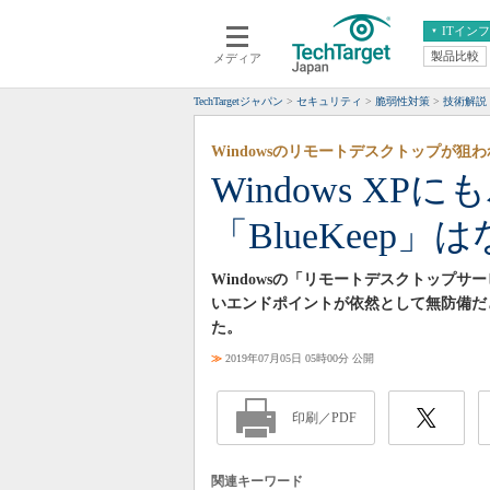
ITイン
製品比較
メディア
クラウド
エンタープライズ
ERP
仮想化
TechTargetジャパン
セキュリティ
脆弱性対策
技術解説
データ分析
サーバ＆ストレージ
Windowsのリモートデスクトップが狙
CX
スマートモバイル
Windows X
情報系システム
ネットワーク
「BlueKeep
システム運用管理
Windowsの「リモートデスクトップサー
いエンドポイントが依然として無防備だとい
た。
≫
2019年07月05日 05時00分 公開
印刷／PDF
関連キーワード