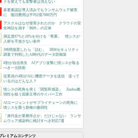
ドを変えても攻撃者は消えない
多要素認証導入済みでもランサムウェア被害
に 復旧費用は平均2億7000万円
アスクルはなぜ侵害されたのか クラウドの安
全神話を崩す「例外」の正体
満足度87%と28%を分ける「尊重」 情シスが
人材を手放さない条件
1時間放置したら「詰む」 IBMセキュリティ
調査で判明したAI時代のデータ防御策
8割が自信喪失 AIアプリ攻撃に情シスが取る
べき一元防衛
従業員の4割がAIに機密データを送信 送って
いるのはどんな人？
情シスの死角を突く「閲覧即感染」 Zimbra脆
弱性を狙う国家主導のサイバー工作
AIエージェントがサプライチェーンの死角に
情シスを襲う新種の脆弱性
「身代金か業務停止か」だけじゃない ランサ
ムウェア感染時に検討すべき対応7選
プレミアムコンテンツ