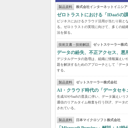
製品資料
株式会社インターネットイニシア
ゼロトラストにおける「IDaaS
ビジネスにおけるクラウド活用が当たり前と
る。ゼロトラストの実現に向けて、多くの組織
法を探る。
技術文書・技術解説
ゼットスケーラー株式
データの紛失、不正アクセス、悪
デジタルデータの急増は、組織に情報漏えい
題を解決するためのアプローチとして「デー
する。
製品資料
ゼットスケーラー株式会社
AI・クラウド時代の「データセ
生成AIやSaaSの普及に伴い、データ漏え
通信のリアルタイム検査を行うDLP、データ
されている。
製品資料
日本マイクロソフト株式会社
「Microsoft Purview」