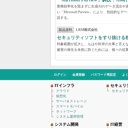
業務効率化を阻まずに生成AIのデータ流出や過剰
い「Microsoft Purview」により、
説する。
製品資料
LRM株式会社
セキュリティソフトをすり抜ける
対象範囲が拡大し、もはや対岸の火事と言え
被害の発生を未然に防ぐためには、個々の従
ログイン
会員登録
パスワード再設定
よ
ITインフラ
セキュリ
クラウド
セキュリ
仮想化
サーバ＆ストレージ
スマートモバイル
ネットワーク
システム運用管理
システム開発
IT経営