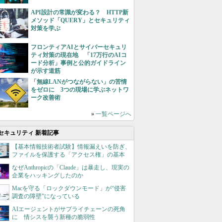
API設計の常識が変わる？ HTTP新
メソッド「QUERY」とセキュリティ
対策を学ぶ
フロンティアAIとサイバーセキュリ
ティ対策の現在地 「17万行のAIコ
ード分析」事例と公的ガイドライン
が示す道筋
「無線LANがつながらない」の苦情
をゼロに 3つの現場に学ぶネットワ
ーク改善術
»
一覧ページへ
セキュリティ 新着記事
【基本情報技術者試験】情報漏えいを防ぎ、
ファイルを保護する「アクセス権」の基本
なぜAnthropicの「Claude」は暴走し、現実の
企業をハッキングしたのか
Macを守る「ロックダウンモード」が“侵害
調査の障壁”になっている
AIエージェントがサプライチェーンの死角
に 情シスを襲う新種の脆弱性