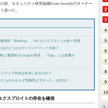
、セキュリティ研究組織Errata Securityのオーナー
そう述べた。
ない脆弱性「BlueKeep」、PoCエクスプロイトが続々登場
OS”になるかどうかはサードパーティー次第？
非常に危険な”脆弱性をGoogleが発見、「Edge」にも影響か
サムウェア対策は本当にあるのか？
拡散中にもかかわらず危険性は下がった」は本当？
したエクスプロイトの存在を確信