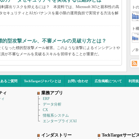
露出リスクを抑えるには？ 本資料では、Microsoft 365と親和性の高
トの
包括的なデータセキュリティとAIガバナンスを最小限の運用負担で実現する方法を解
ト構
標的型攻撃メール、不審メールの見破り方とは？
なくなった標的型攻撃メール被害。このような攻撃によるインシデントや
／B
業員が不審なメールを見破るスキルを習得することが重要だ。
くあるご質問
TechTargetジャパンとは
お問い合わせ
広告掲載について
利用規
ティ
業務アプリ
ティ
ERP
データ分析
CX
情報系システム
エンタープライズAI
インダストリー
TechTargetサービ