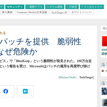
フラ
セキュリティ
業務アプリ
システム開発
IT経営
インダストリー
導入事例
Computer Weekly日本語版
ホワイトペーパー
TechTarget.AI
AI
経営とIT
医療IT
中堅・中小企業とIT
教育IT
われる
Pにもパッチを提供 脆弱性
」はなぜ危険か
80
題
ビス」で「BlueKeep」という脆弱性が発見された。100万台近
う報告を受け、Microsoftはパッチの適用を再度呼び掛け
[
Michael Heller
，
TechTarget
]