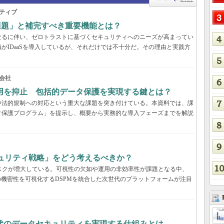
ティブ
の課題」と補完すべき重要機能とは？
なるに伴い、ゼロトラストに基づくセキュリティへのニーズが高まってい
がIDaaSを導入しているが、それだけでは不十分だ。その理由と実践方
会社
用を抑止 包括的データ保護を実現する鍵とは？
や法的規制への対応という重大な課題を突き付けている。本資料では、課
タ保護プログラム」を提示し、概要から実務的な導入フェーズまでを解説
キュリティ戦略」をどう考えるべきか？
いリスクが増大している。可視性の欠如や運用の非効率性が課題となる中、
の機密性を可視化するDSPMを統合した次世代のプラットフォームが注目
解説：AI時代のデータセキュリティを実現する仕組みとは