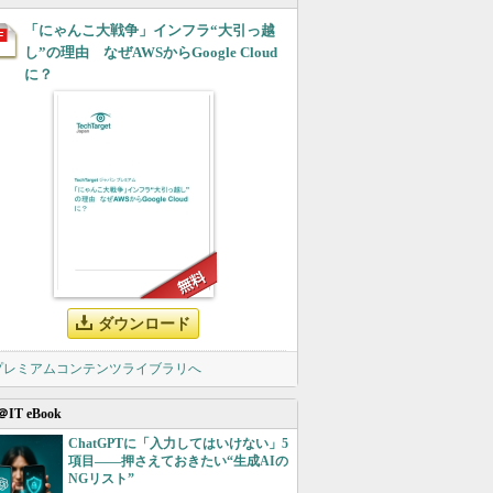
「にゃんこ大戦争」インフラ“大引っ越
し”の理由 なぜAWSからGoogle Cloud
に？
ダウンロード
 プレミアムコンテンツライブラリへ
＠IT eBook
ChatGPTに「入力してはいけない」5
項目――押さえておきたい“生成AIの
NGリスト”