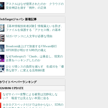
アスクルはなぜ侵害されたのか クラウドの
安全神話を崩す「例外」の正体
TechTargetジャパン 新着記事
【基本情報技術者試験】情報漏えいを防ぎ、
ファイルを保護する「アクセス権」の基本
AIガバナンスに人文学が必要な理由
Broadcom値上げで加速するVMware移行
HPE幹部が明かすAI時代の備え
なぜAnthropicの「Claude」は暴走し、現実の
企業をハッキングしたのか
ひとり情シスの負荷を減らす 生成AIを「優
秀な部下」に変える活用例6選
ホワイトペーパーランキング
026/08/06 UPDATE
なぜサイバー攻撃による被害は沈静化しな
い？ 報道では見えない本質に迫る
カタログスペックだけでは分からない、EDRの