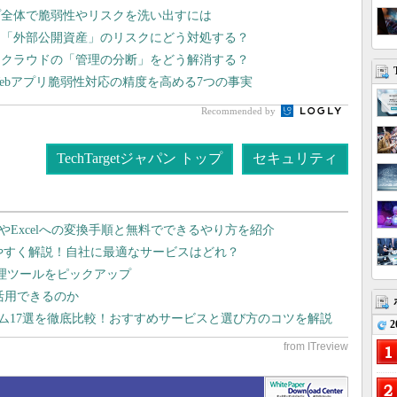
プ全体で脆弱性やリスクを洗い出すには
 「外部公開資産」のリスクにどう対処する？
チクラウドの「管理の分断」をどう解消する？
ebアプリ脆弱性対応の精度を高める7つの事実
Recommended by
TechTargetジャパン トップ
セキュリティ
dやExcelへの変換手順と無料でできるやり方を紹介
りやすく解説！自社に最適なサービスはどれ？
管理ツールをピックアップ
で活用できるのか
テム17選を徹底比較！おすすめサービスと選び方のコツを解説
2