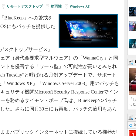
|
リモートデスクトップ
|
脆弱性
|
Windows XP
「BlueKeep」への警戒を
OSにもパッチを提供した
モートデスクトップサービス」
ア（身代金要求型マルウェア）の「WannaCry」と同
イントを侵害する「ワーム型」の可能性が高いとみられ
、“Patch Tuesday”と呼ばれる月例アップデートで、サポート
ows XP」「Windows Server 2003」用のパッチも
Microsoft Security Response Centerでイン
「T
を務めるサイモン・ポープ氏は、BlueKeepのパッチ
っ
した。さらに同月30日にも再度、パッチの適用をあら
2
ままパブリックインターネットに接続している機器が