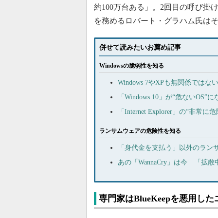
約100万台ある」。2回目の呼び掛けの前
を務めるロバート・グラハム氏は
併せて読みたいお薦め記事
Windowsの脆弱性を知る
Windows 7やXPも無関係では
「Windows 10」が“危ない
「Internet Explorer」の“
ランサムウェアの危険性を知る
「身代金を支払う」以外のラン
あの「WannaCry」は今 「
専門家はBlueKeepを悪用