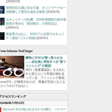
(2026/6/24)
障害対応の属人化を打破 ネットワークを一
括制御して復旧を速める秘策
(2026/6/19)
セキュリティの転機 2026年度開始の新評価
制度が求める「復旧能力」の実現法は
(2026/6/5)
新規導入はなし M365フル活用でセキュリ
ティ強化×コスト削減
(2026/6/3)
From Informa TechTarget
瞬時にM365が乗っ取られる
――全社員に周知すべき“新フ
ィッシング”の教訓
MFA（多要素認証）を入れた
から安心という常識が崩れ去
っている。フィッシング集団
ycoon2FA」が摘発されたが、脅威が完全になくな
たというわけではない。
アクセスランキング
026/08/06 UPDATE
Microsoft 365の知られざる5つの裏口 パスワー