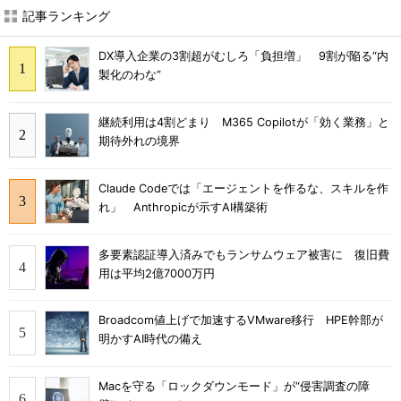
記事ランキング
DX導入企業の3割超がむしろ「負担増」 9割が陥る“内
製化のわな”
継続利用は4割どまり M365 Copilotが「効く業務」と
期待外れの境界
Claude Codeでは「エージェントを作るな、スキルを作
れ」 Anthropicが示すAI構築術
多要素認証導入済みでもランサムウェア被害に 復旧費
用は平均2億7000万円
Broadcom値上げで加速するVMware移行 HPE幹部が
明かすAI時代の備え
Macを守る「ロックダウンモード」が“侵害調査の障