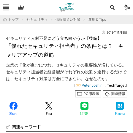
トップ
セキュリティ
情報漏えい対策
運用＆Tips
2019年11月5日
セキュリティ人材不足にどう立ち向かうか【後編】
「優れたセキュリティ担当者」の条件とは？ キ
ャリアアップの道筋
企業のIT化が進むにつれ、セキュリティの重要性が増している。
セキュリティ担当者と経営層がそれぞれの役割を遂行するだけで
は、セキュリティ対策は万全にできない。なぜなのか。
[
Peter Loshin
，TechTarget]
PC用表示
関連情報
Share
Post
LINE
Hatena
関連キーワード