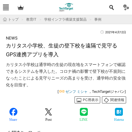
トップ
教育IT
学校インフラ構築支援製品
事例
2021年4月12日
NEWS
カリタス小学校、生徒の登下校を遠隔で見守る
GPS連携アプリを導入
カリタス小学校は通学時の生徒の現在地をスマートフォンで確認
できるシステムを導入した。コロナ禍の影響で登下校が不規則に
なったことによる見守りニーズの高まりを受け、通学時の安全強
化を目指す。
[
ゼンフ ミシャ
，TechTargetジャパン]
PC用表示
関連情報
Share
Post
LINE
Hatena