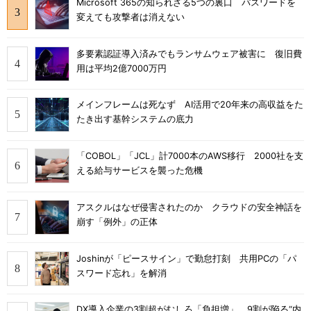
Microsoft 365の知られざる5つの裏口 パスワードを
変えても攻撃者は消えない
多要素認証導入済みでもランサムウェア被害に 復旧費
用は平均2億7000万円
メインフレームは死なず AI活用で20年来の高収益をた
たき出す基幹システムの底力
「COBOL」「JCL」計7000本のAWS移行 2000社を支
える給与サービスを襲った危機
アスクルはなぜ侵害されたのか クラウドの安全神話を
崩す「例外」の正体
Joshinが「ピースサイン」で勤怠打刻 共用PCの「パ
スワード忘れ」を解消
DX導入企業の3割超がむしろ「負担増」 9割が陥る“内