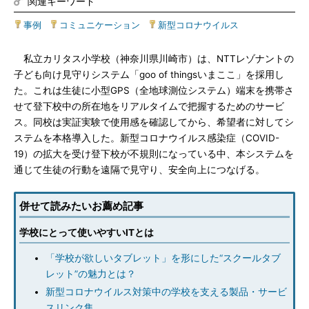
関連キーワード
事例
|
コミュニケーション
|
新型コロナウイルス
私立カリタス小学校（神奈川県川崎市）は、NTTレゾナントの
子ども向け見守りシステム「goo of thingsいまここ」を採用し
た。これは生徒に小型GPS（全地球測位システム）端末を携帯さ
せて登下校中の所在地をリアルタイムで把握するためのサービ
ス。同校は実証実験で使用感を確認してから、希望者に対してシ
ステムを本格導入した。新型コロナウイルス感染症（COVID-
19）の拡大を受け登下校が不規則になっている中、本システムを
通じて生徒の行動を遠隔で見守り、安全向上につなげる。
併せて読みたいお薦め記事
学校にとって使いやすいITとは
「学校が欲しいタブレット」を形にした“スクールタブ
レット”の魅力とは？
新型コロナウイルス対策中の学校を支える製品・サービ
スリンク集