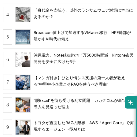
「身代金を支払う」以外のランサムウェア対策は本当に
あるのか？
Broadcom値上げで加速するVMware移行 HPE幹部が
明かすAI時代の備え
沖縄電力、Notes脱却で年1万5000時間減 kintone市民
開発を安全に広げた6手
【マンガ付き】ひとり情シス支援の第一人者が教え
る”中堅中小企業こそRAGを使うべき理由”
“脱Excel”を待ち受ける乱立問題 カカクコムが新ツール
導入を見送った理由
トヨタが直面したRAGの限界 AWS「AgentCore」で実
現するエージェント型AIとは