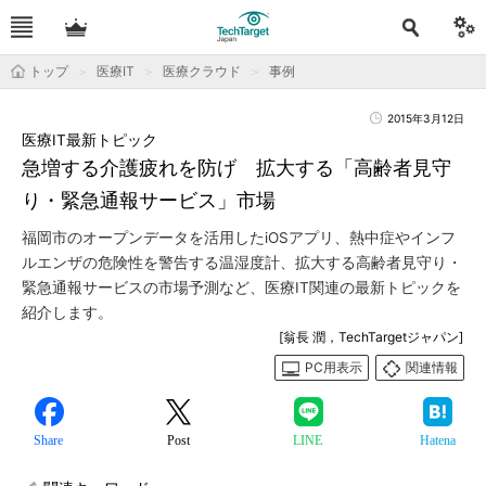
トップ
医療IT
医療クラウド
事例
2015年3月12日
医療IT最新トピック
急増する介護疲れを防げ 拡大する「高齢者見守
り・緊急通報サービス」市場
福岡市のオープンデータを活用したiOSアプリ、熱中症やインフ
ルエンザの危険性を警告する温湿度計、拡大する高齢者見守り・
緊急通報サービスの市場予測など、医療IT関連の最新トピックを
紹介します。
[翁長 潤，TechTargetジャパン]
PC用表示
関連情報
Share
Post
LINE
Hatena