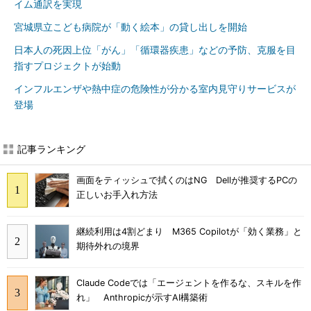
イム通訳を実現
宮城県立こども病院が「動く絵本」の貸し出しを開始
日本人の死因上位「がん」「循環器疾患」などの予防、克服を目
指すプロジェクトが始動
インフルエンザや熱中症の危険性が分かる室内見守りサービスが
登場
記事ランキング
画面をティッシュで拭くのはNG Dellが推奨するPCの
正しいお手入れ方法
継続利用は4割どまり M365 Copilotが「効く業務」と
期待外れの境界
Claude Codeでは「エージェントを作るな、スキルを作
れ」 Anthropicが示すAI構築術