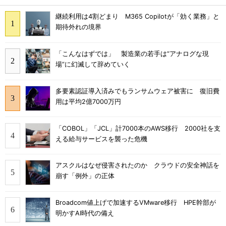
継続利用は4割どまり M365 Copilotが「効く業務」と
期待外れの境界
「こんなはずでは」 製造業の若手は“アナログな現
場”に幻滅して辞めていく
多要素認証導入済みでもランサムウェア被害に 復旧費
用は平均2億7000万円
「COBOL」「JCL」計7000本のAWS移行 2000社を支
える給与サービスを襲った危機
アスクルはなぜ侵害されたのか クラウドの安全神話を
崩す「例外」の正体
Broadcom値上げで加速するVMware移行 HPE幹部が
明かすAI時代の備え