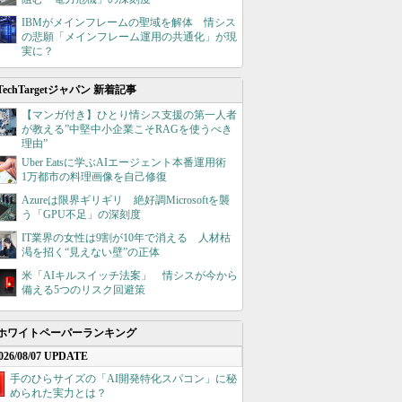
IBMがメインフレームの聖域を解体 情シス
の悲願「メインフレーム運用の共通化」が現
実に？
TechTargetジャパン 新着記事
【マンガ付き】ひとり情シス支援の第一人者
が教える”中堅中小企業こそRAGを使うべき
理由”
Uber Eatsに学ぶAIエージェント本番運用術
1万都市の料理画像を自己修復
Azureは限界ギリギリ 絶好調Microsoftを襲
う「GPU不足」の深刻度
IT業界の女性は9割が10年で消える 人材枯
渇を招く“見えない壁”の正体
米「AIキルスイッチ法案」 情シスが今から
備える5つのリスク回避策
ホワイトペーパーランキング
026/08/07 UPDATE
手のひらサイズの「AI開発特化スパコン」に秘
められた実力とは？