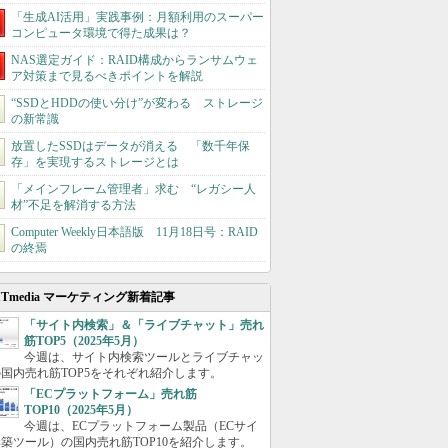
「生成AI活用」実践事例：月額利用のスーパー
コンピュータ環境で得た成果は？
NAS選定ガイド：RAID構成からランサムウェ
ア対策まで見るべきポイントを解説
“SSDとHDDの使い分け”が変わる ストレージ
の新常識
放置したSSDはデータが消える 「数千年保
存」を実現するストレージとは
「メインフレーム管理者」求む “レガシー人
材”不足を解消する方法
Computer Weekly日本語版 11月18日号：RAID
の終焉
ITmedia マーケティング新着記事
「サイト内検索」＆「ライブチャット」売れ
筋TOP5（2025年5月）
今週は、サイト内検索ツールとライブチャッ
国内売れ筋TOP5をそれぞれ紹介します。
「ECプラットフォーム」売れ筋
TOP10（2025年5月）
今週は、ECプラットフォーム製品（ECサイ
築ツール）の国内売れ筋TOP10を紹介します。