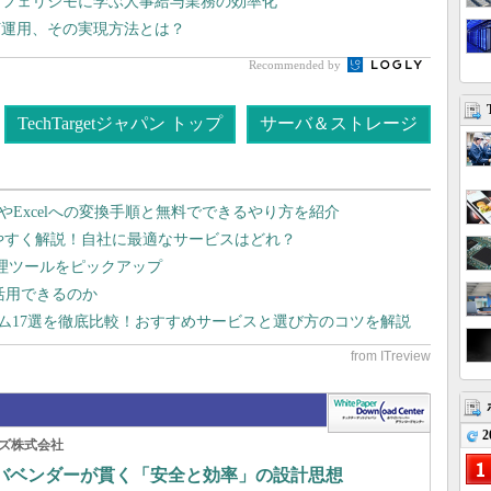
 フェリシモに学ぶ人事給与業務の効率化
灯運用、その実現方法とは？
Recommended by
TechTargetジャパン トップ
サーバ＆ストレージ
dやExcelへの変換手順と無料でできるやり方を紹介
りやすく解説！自社に最適なサービスはどれ？
管理ツールをピックアップ
で活用できるのか
テム17選を徹底比較！おすすめサービスと選び方のコツを解説
2
ズ株式会社
ーバベンダーが貫く「安全と効率」の設計思想