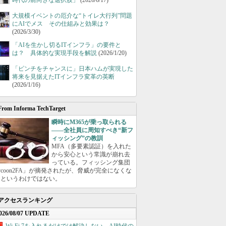
時代の前向きな選択肢」
(2026/6/17)
大規模イベントの厄介な“トイレ大行列”問題
にAIでメス その仕組みと効果は？
(2026/3/30)
「AIを生かし切るITインフラ」の要件と
は？ 具体的な実現手段を解説
(2026/1/20)
「ピンチをチャンスに」日本ハムが実現した
将来を見据えたITインフラ変革の英断
(2026/1/16)
From Informa TechTarget
瞬時にM365が乗っ取られる
――全社員に周知すべき“新フ
ィッシング”の教訓
MFA（多要素認証）を入れた
から安心という常識が崩れ去
っている。フィッシング集団
ycoon2FA」が摘発されたが、脅威が完全になくな
たというわけではない。
アクセスランキング
026/08/07 UPDATE