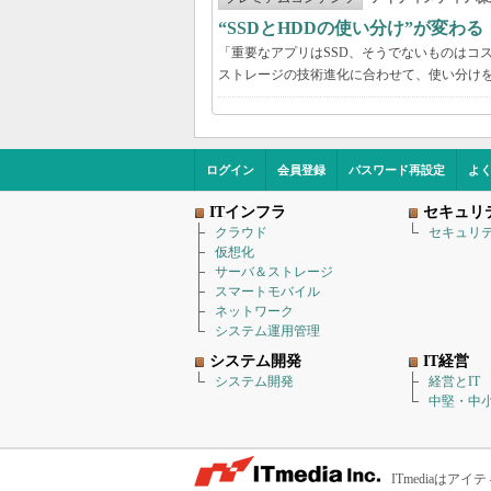
“SSDとHDDの使い分け”が変わ
「重要なアプリはSSD、そうでないものはコ
ストレージの技術進化に合わせて、使い分け
ログイン
会員登録
パスワード再設定
よ
ITインフラ
セキュリ
クラウド
セキュリ
仮想化
サーバ＆ストレージ
スマートモバイル
ネットワーク
システム運用管理
システム開発
IT経営
システム開発
経営とIT
中堅・中小
ITmediaは