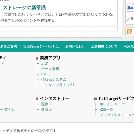
る ストレージの新常識
スト重視でHDD」という考え方は、もはや“過去の常識”になりつつある。
／B
を見直すためのポイントを解説する。
くあるご質問
TechTargetジャパンとは
お問い合わせ
広告掲載について
利用規
ティ
業務アプリ
ティ
ERP
データ分析
CX
情報系システム
エンタープライズAI
インダストリー
TechTargetサービ
医療IT
ホワイトペーパー
企業とIT
教育IT
RSS一覧
プレゼント＆モニタ
アイティメディア株式会社の登録商標です。