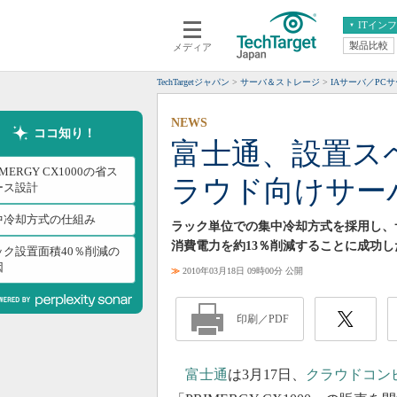
ITイン
製品比較
メディア
クラウド
エンタープライズ
ERP
仮想化
TechTargetジャパン
サーバ＆ストレージ
IAサーバ／PC
データ分析
サーバ＆ストレージ
NEWS
CX
スマートモバイル
ココ知り！
富士通、設置ス
情報系システム
ネットワーク
IMERGY CX1000の省ス
ラウド向けサー
システム運用管理
ース設計
中冷却方式の仕組み
ラック単位での集中冷却方式を採用し、
消費電力を約13％削減することに成功し
ック設置面積40％削減の
因
≫
2010年03月18日 09時00分 公開
印刷／PDF
富士通
は3月17日、
クラウドコン