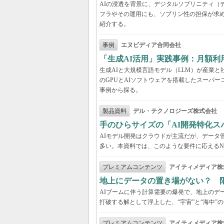
AIの浸透を背景に、デジタルソブリニティ（
フラやその運用にも、ソブリン性の担保が求め
紹介する。
事例
エヌビディア合同会社
「生成AI活用」実践事例：月額
生成AIと大規模言語モデル（LLM）が産業
のGPUとAIソフトウェアを搭載したスーパー
事例から探る。
製品資料
デル・テクノロジーズ株式会社
手のひらサイズの「AI開発特化ス
AIモデル開発はクラウドが主流だが、データ
多い。本資料では、このような要件に応えるNVI
プレミアムコンテンツ
アイティメディア株
地上にデータの置き場がない？ 
AIブームに伴う計算需要の爆発で、地上のデ
打破する解として浮上した、“宇宙”と“海中”
プレミアムコンテンツ
アイティメディア株