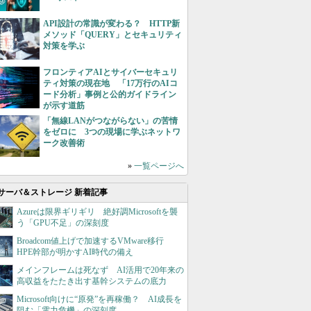
API設計の常識が変わる？ HTTP新
メソッド「QUERY」とセキュリティ
対策を学ぶ
フロンティアAIとサイバーセキュリ
ティ対策の現在地 「17万行のAIコ
ード分析」事例と公的ガイドライン
が示す道筋
「無線LANがつながらない」の苦情
をゼロに 3つの現場に学ぶネットワ
ーク改善術
»
一覧ページへ
サーバ＆ストレージ 新着記事
Azureは限界ギリギリ 絶好調Microsoftを襲
う「GPU不足」の深刻度
Broadcom値上げで加速するVMware移行
HPE幹部が明かすAI時代の備え
メインフレームは死なず AI活用で20年来の
高収益をたたき出す基幹システムの底力
Microsoft向けに“原発”を再稼働？ AI成長を
阻む「電力危機」の深刻度