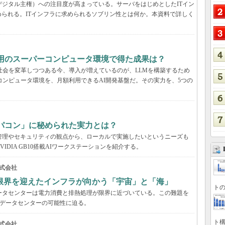
デジタル主権）への注目度が高まっている。サーバをはじめとしたITイン
られる。ITインフラに求められるソブリン性とは何か。本資料で詳しく
利用のスーパーコンピュータ環境で得た成果は？
と社会を変革しつつある今、導入が増えているのが、LLMを構築するため
コンピュータ環境を、月額利用できるAI開発基盤だ。その実力を、5つの
パコン」に秘められた実力とは？
管理やセキュリティの観点から、ローカルで実施したいというニーズも
DIA GB10搭載AIワークステーションを紹介する。
式会社
限界を迎えたインフラが向かう「宇宙」と「海」
トの
ータセンターは電力消費と排熱処理が限界に近づいている。この難題を
のデータセンターの可能性に迫る。
ト構
式会社