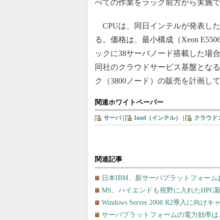
べての作業をラック前方から実施
CPUは、同日インテルが発表した「イ
る。価格は、最小構成（Xeon E550
ックに38サーバノード搭載した場合
同社のクラウドサービス基盤とな
ク（3800ノード）の販売を計画し
関連ホワイトペーパー
サーバ
|
Intel（インテル）
|
クラウド
関連記事
日本IBM、新サーバプラットフォーム
MS、ハイエンドも視野に入れたHPC新製品「W
Windows Server 2008 R2導
サーバプラットフォームの電力効率は