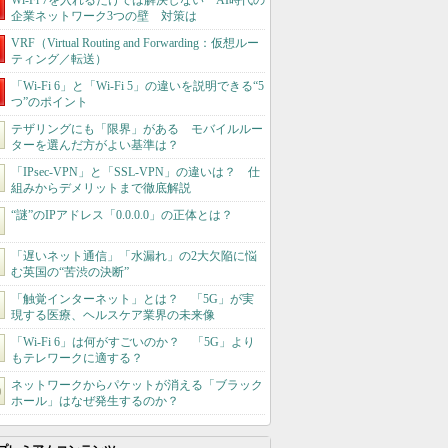
Wi-Fi 7を入れるだけでは解決しない AI時代の
企業ネットワーク3つの壁 対策は
VRF（Virtual Routing and Forwarding：仮想ルー
ティング／転送）
「Wi-Fi 6」と「Wi-Fi 5」の違いを説明できる“5
つ”のポイント
テザリングにも「限界」がある モバイルルー
ターを選んだ方がよい基準は？
「IPsec-VPN」と「SSL-VPN」の違いは？ 仕
組みからデメリットまで徹底解説
“謎”のIPアドレス「0.0.0.0」の正体とは？
「遅いネット通信」「水漏れ」の2大欠陥に悩
む英国の“苦渋の決断”
「触覚インターネット」とは？ 「5G」が実
現する医療、ヘルスケア業界の未来像
「Wi-Fi 6」は何がすごいのか？ 「5G」より
もテレワークに適する？
ネットワークからパケットが消える「ブラック
ホール」はなぜ発生するのか？