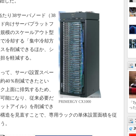
を開始した。
ク当たり38サーバノード（38
ウド向けサーバプラットフ
台規模のスケールアウト型
位で冷却する「集中冷却方
ースを削減できるほか、シ
負担を軽減する。
って、サーバ設置スペー
約40％削減できたとい
ック上面に排気するため、
が可能になり、従来必要だ
PRIMERGY CX1000
「T
ホットアイル）を削減でき
っ
の構造を見直すことで、専用ラックの単体設置面積を従
いう。
2