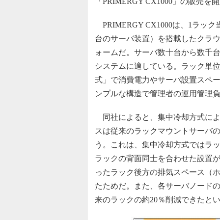
「PRIMERGY CX1000」の販売
PRIMERGY CX1000は、1ラッ
台のサーバ装置）を搭載したクラ
ォームだ。サーバ数十台から数千
システムに適している。ラック単
式」で消費電力やサーバ設置スペ
ンプルな構造で管理者の運用管理
同社によると、集中冷却方式によ
スは従来のラックマウントサーバの
う。これは、集中冷却方式ではラ
ラックの背面同士を合わせた設置
ったラック後方の排気スペース（
たためだ。また、各サーバノード
来のラックの約20％削減できたと