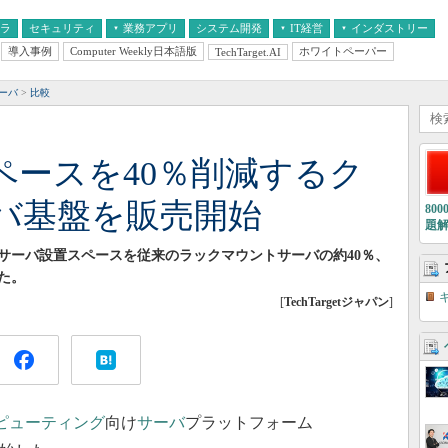
フラ
セキュリティ
業務アプリ
システム開発
IT経営
インダストリー
導入事例
Computer Weekly日本語版
ホワイトペーパー
TechTarget.AI
AI
経営とIT
医療IT
中堅・中小企業とIT
教育IT
サーバ
比較
ペースを40％削減するク
バ基盤を販売開始
80
題
サーバ設置スペースを従来のラックマウントサーバの約40％、
た。
[
TechTargetジャパン
]
ピューティング
向け
サーバ
プラットフォーム