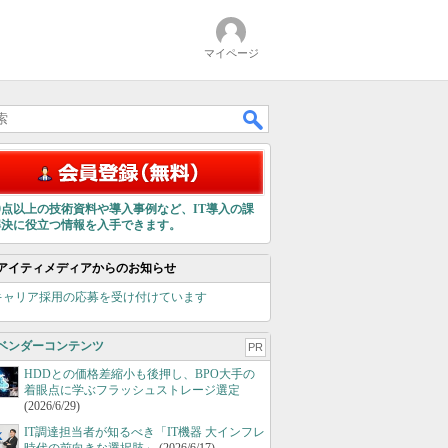
マイページ
00点以上の技術資料や導入事例など、IT導入の課
解決に役立つ情報を入手できます。
アイティメディアからのお知らせ
キャリア採用の応募を受け付けています
ベンダーコンテンツ
PR
HDDとの価格差縮小も後押し、BPO大手の
着眼点に学ぶフラッシュストレージ選定
(2026/6/29)
IT調達担当者が知るべき「IT機器 大インフレ