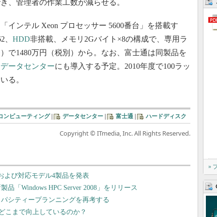
でき、管理者の作業工数が減らせる。
ンテル Xeon プロセッサー 5600番台」を搭載す
62、
HDD
非搭載、メモリ2Gバイト×8の構成で、専用ラ
）で1480万円（税別）から。なお、富士通は同製品を
る
データセンター
にも導入する予定。2010年度で100ラッ
ている。
コンピューティング
|
データセンター
|
富士通
|
ハードディスク
Copyright © ITmedia, Inc. All Rights Reserved.
»
および対応モデル4製品を発表
indows HPC Server 2008」をリリース
入に向けキャパシティープランニングを再考する
どこまで向上しているのか？