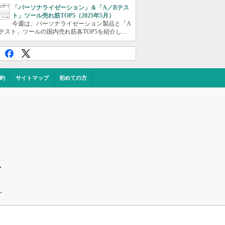
「パーソナライゼーション」＆「A／Bテス
ト」ツール売れ筋TOP5（2025年5月）
今週は、パーソナライゼーション製品と「A
テスト」ツールの国内売れ筋各TOP5を紹介し...
約
サイトマップ
初めての方
ス
ー