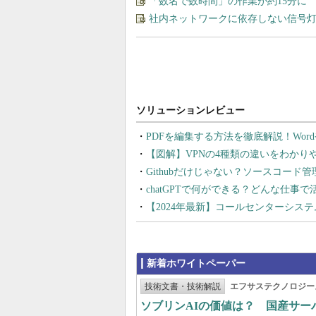
「数名で数時間」の作業が約15分に
社内ネットワークに依存しない信号
PDFを編集する方法を徹底解説！Wor
【図解】VPNの4種類の違いをわか
Githubだけじゃない？ソースコード
chatGPTで何ができる？どんな仕事
【2024年最新】コールセンターシス
新着ホワイトペーパー
技術文書・技術解説
エフサステクノロジー
ソブリンAIの価値は？ 国産サ