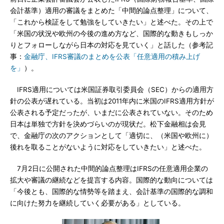
会計基準）適用の審議をまとめた「中間的論点整理」について、
「これから検証をして勉強をしていきたい」と述べた。その上で
「米国の状況や欧州の今後の進め方など、国際的な動きもしっか
りとフォローしながら日本の対応を見ていく」と話した（参考記
事：
金融庁、IFRS審議のまとめを公表「任意適用の積み上げ
を」
）。
IFRS適用については米国証券取引委員会（SEC）からの適用方
針の公表が遅れている。当初は2011年内に米国のIFRS適用方針が
公表される予定だったが、いまだに公表されていない。そのため
日本は単独で方針を決めづらいのが現状だ。松下金融相は会見
で、金融庁の次のアクションとして「適切に、（米国や欧州に）
後れを取ることがないように対応をしていきたい」と述べた。
7月2日に公開された中間的論点整理はIFRSの任意適用企業の
拡大や審議の継続などを提言する内容。国際的な動向については
「今後とも、国際的な情勢等を踏まえ、会計基準の国際的な調和
に向けた努力を継続していく必要がある」としている。