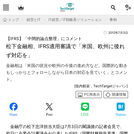
トップ
経営とIT
IT経営／IT戦略系ソリューション
事例
2012年7月3日
【IFRS】「中間的論点整理」にコメント
松下金融相、IFRS適用審議で「米国、欧州に後れ
ず対応を」
金融相は「米国の状況や欧州の今後の進め方など、国際的な動き
もしっかりとフォローしながら日本の対応を見ていく」とコメン
ト。
[垣内郁栄，TechTargetジャパン]
PC用表示
関連情報
Share
Post
LINE
Hatena
金融庁の松下忠洋担当大臣は7月3日の閣議後の記者会見で、
前日に企業会計審議会が公表したIFRS（国際財務報告基準、国際