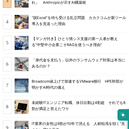
れ」 Anthropicが示すAI構築術
“脱Excel”を待ち受ける乱立問題 カカクコムが新ツール
導入を見送った理由
【マンガ付き】ひとり情シス支援の第一人者が教え
る”中堅中小企業こそRAGを使うべき理由”
「身代金を支払う」以外のランサムウェア対策は本当に
あるのか？
Broadcom値上げで加速するVMware移行 HPE幹部が
明かすAI時代の備え
未経験ITエンジニア転職、休日出勤は4割超 それでも8
割が満足と答えたワケ
IT業界の女性は9割が10年で消える 人材枯渇を招く“見