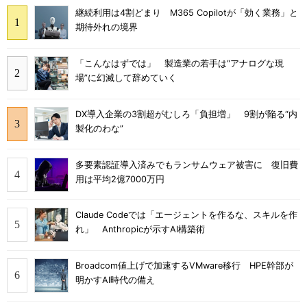
継続利用は4割どまり M365 Copilotが「効く業務」と
期待外れの境界
「こんなはずでは」 製造業の若手は“アナログな現
場”に幻滅して辞めていく
DX導入企業の3割超がむしろ「負担増」 9割が陥る“内
製化のわな”
多要素認証導入済みでもランサムウェア被害に 復旧費
用は平均2億7000万円
Claude Codeでは「エージェントを作るな、スキルを作
れ」 Anthropicが示すAI構築術
Broadcom値上げで加速するVMware移行 HPE幹部が
明かすAI時代の備え