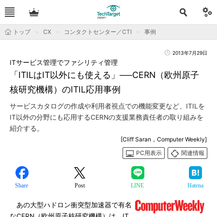
トップ
CX
コンタクトセンター／CTI
事例
2013年7月29日
ITサービス管理でファシリティ管理
「ITILはIT以外にも使える」──CERN（欧州原子
核研究機構）のITIL応用事例
サービスカタログの作成や利用者視点での機能変更など、ITILを
IT以外の分野にも応用するCERNの支援業務責任者の取り組みを
紹介する。
[Cliff Saran，Computer Weekly]
PC用表示
関連情報
Share
Post
LINE
Hatena
あの大型ハドロン衝突型加速器で有名
なCERN（欧州原子核研究機構）は、IT