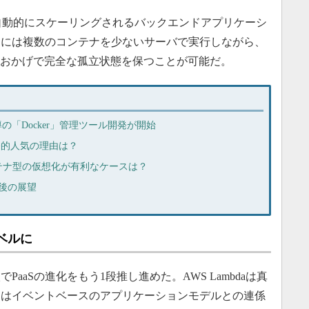
て自動的にスケーリングされるバックエンドアプリケーシ
らには複数のコンテナを少ないサーバで実行しながら、
化のおかげで完全な孤立状態を保つことが可能だ。
導の「Docker」管理ツール開発が開始
爆発的人気の理由は？
テナ型の仮想化が有利なケースは？
後の展望
レベルに
入でPaaSの進化をもう1段推し進めた。AWS Lambdaは真
ザーはイベントベースのアプリケーションモデルとの連係