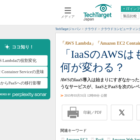
ITイン
製品比較
メディア
クラウド
エンタープライズ
ERP
仮想化
TechTargetジャパン
クラウド
クラウドコンピューティン
データ分析
サーバ＆ストレージ
「AWS Lambda」「Amazon EC2 Cont
CX
スマートモバイル
ココ知り！
「IaaSのAWS
情報系システム
ネットワーク
S Lambdaの役割変化
何が変わる？
システム運用管理
 Container Serviceの意味
AWSのIaaS導入は始まりにすぎなかった。「AWS
aSからPaaSへの移行影響
うなサービスが、IaaSとPaaSを次の
≫
2015年03月31日 12時00分 公開
印刷／PDF
関連キーワード
Amazon EC2
|
PaaS
|
Amazon Web Serv