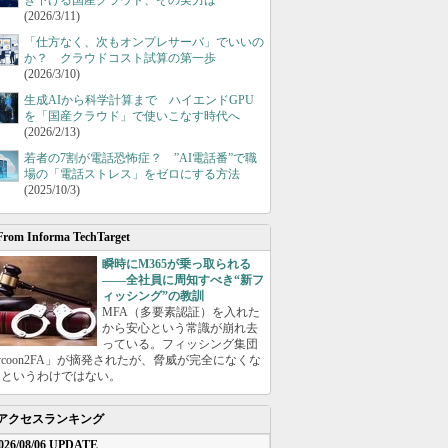
き下げる国産クラウド、その実力は
(2026/3/11)
「仕方なく、次もオンプレサーバ」でいいの
か？ クラウドコスト試算の第一歩
(2026/3/10)
生成AIから科学計算まで ハイエンドGPU
を「国産クラウド」で使いこなす時代へ
(2026/2/13)
若者の7割が電話恐怖症？ ”AI電話番”で職
場の「電話ストレス」をゼロにする方法
(2025/10/3)
From Informa TechTarget
瞬時にM365が乗っ取られる
――全社員に周知すべき“新フ
ィッシング”の教訓
MFA（多要素認証）を入れた
から安心という常識が崩れ去
っている。フィッシング集団
ycoon2FA」が摘発されたが、脅威が完全になくな
たというわけではない。
アクセスランキング
026/08/06 UPDATE