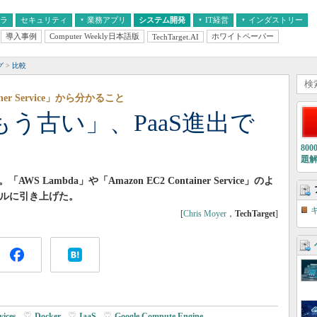
フラ
セキュリティ
業務アプリ
システム開発
IT経営
インダストリー
導入事例
Computer Weekly日本語版
ホワイトペーパー
TechTarget.AI
AI
経営とIT
医療IT
中堅・中小企業とIT
教育IT
グ
比較
ainer Service」から分かること
はもう古い」、PaaS進出で
80
題
 Lambda」や「Amazon EC2 Container Service」のよ
レベルに引き上げた。
[
Chris Moyer
，
TechTarget
]
ices
|
Docker
|
IaaS
|
Google Compute Engine