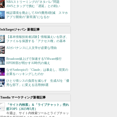
NBAストリーミングの“ネタバレ”問題
AWSとタッグで挑む「遅延」との戦い
検証環境を廃止してAWS費用4割減 スマホ
アプリ開発の"新常識"になるか
TechTargetジャパン 新着記事
【基本情報技術者試験】情報漏えいを防ぎ、
ファイルを保護する「アクセス権」の基本
AIガバナンスに人文学が必要な理由
Broadcom値上げで加速するVMware移行
HPE幹部が明かすAI時代の備え
なぜAnthropicの「Claude」は暴走し、現実の
企業をハッキングしたのか
ひとり情シスの負荷を減らす 生成AIを「優
秀な部下」に変える活用例6選
ITmedia マーケティング新着記事
「サイト内検索」＆「ライブチャット」売れ
筋TOP5（2025年5月）
今週は、サイト内検索ツールとライブチャッ