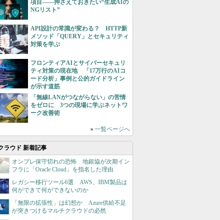
項目――押さえておきたい“生成AIの
NGリスト”
API設計の常識が変わる？ HTTP新
メソッド「QUERY」とセキュリティ
対策を学ぶ
フロンティアAIとサイバーセキュリ
ティ対策の現在地 「17万行のAIコ
ード分析」事例と公的ガイドライン
が示す道筋
「無線LANがつながらない」の苦情
をゼロに 3つの現場に学ぶネットワ
ーク改善術
»
一覧ページへ
クラウド 新着記事
オンプレ保守切れの恐怖 地銀協が次期イン
フラに「Oracle Cloud」を指名した理由
レガシー移行ツール6選 AWS、IBM製品は
何ができて何ができないのか
「無限の拡張性」は幻想か Azure供給不足
が突きつけるマルチクラウドの必然