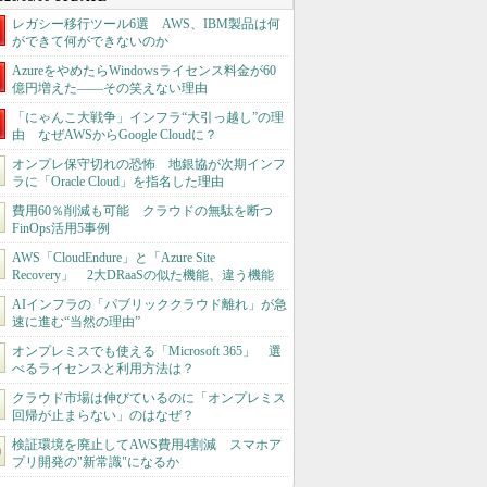
レガシー移行ツール6選 AWS、IBM製品は何
ができて何ができないのか
AzureをやめたらWindowsライセンス料金が60
億円増えた――その笑えない理由
「にゃんこ大戦争」インフラ“大引っ越し”の理
由 なぜAWSからGoogle Cloudに？
オンプレ保守切れの恐怖 地銀協が次期インフ
ラに「Oracle Cloud」を指名した理由
費用60％削減も可能 クラウドの無駄を断つ
FinOps活用5事例
AWS「CloudEndure」と「Azure Site
Recovery」 2大DRaaSの似た機能、違う機能
AIインフラの「パブリッククラウド離れ」が急
速に進む“当然の理由”
オンプレミスでも使える「Microsoft 365」 選
べるライセンスと利用方法は？
クラウド市場は伸びているのに「オンプレミス
回帰が止まらない」のはなぜ？
検証環境を廃止してAWS費用4割減 スマホア
プリ開発の"新常識"になるか