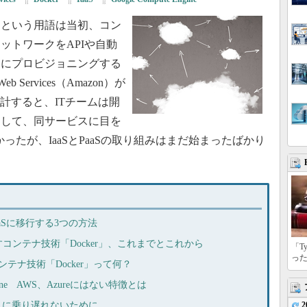
という用語は当初、コン
ットワークをAPIや自動
的にプロビジョニングする
Services（Amazon）が
rvice）を設計すると、ITチームは開
として、同サービスに目を
かったが、IaaSとPaaSの取り組みはまだ始まったばかり
PaaSに移行する3つの方法
コンテナ技術「Docker」、これまでとこれから
「T
っ
テナ技術「Docker」って何？
ngine AWS、Azureにはない特徴とは
r」に乗り遅れないために
2