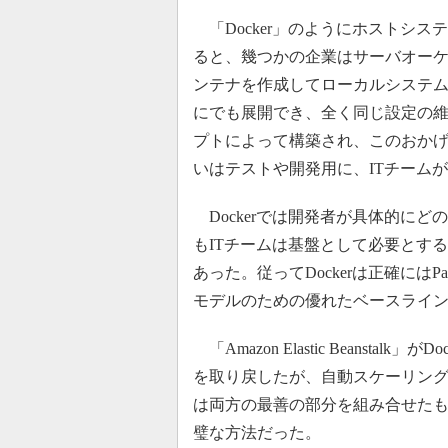
「Docker」のようにホストシ
ると、幾つかの企業はサーバオーケス
ンテナを作成してローカルシステムから「A
にでも展開でき、全く同じ設定の維持が
プトによって構築され、このおか
いはテストや開発用に、ITチーム
Dockerでは開発者が具体的に
もITチームは基盤として必要とす
あった。従ってDockerは正確には
モデルのための優れたベースライ
「Amazon Elastic Beanst
を取り戻したが、自動スケーリング
は両方の最善の部分を組み合せた
璧な方法だった。