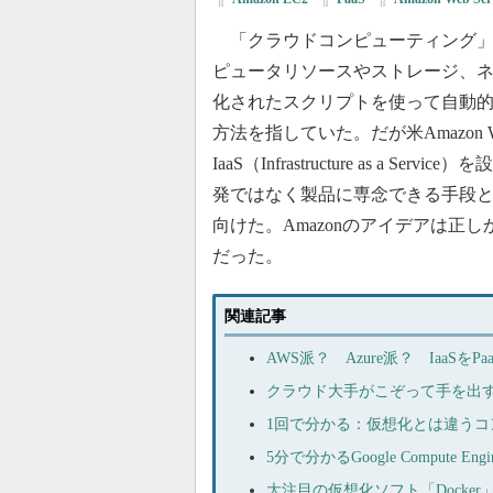
「クラウドコンピューティング」
ピュータリソースやストレージ、ネ
化されたスクリプトを使って自動
方法を指していた。だが米Amazon Web 
IaaS（Infrastructure as a Se
発ではなく製品に専念できる手段
向けた。Amazonのアイデアは正し
だった。
関連記事
AWS派？ Azure派？ IaaSを
クラウド大手がこぞって手を出す
1回で分かる：仮想化とは違うコン
5分で分かるGoogle Compute E
大注目の仮想化ソフト「Docke