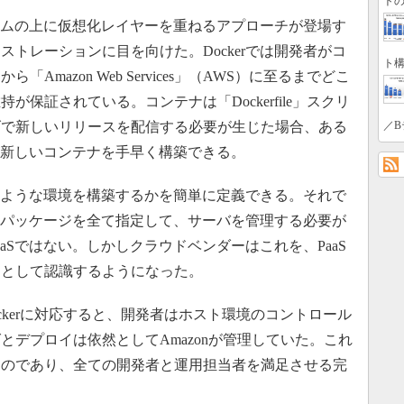
トの
ステムの上に仮想化レイヤーを重ねるアプローチが登場す
トレーションに目を向けた。Dockerでは開発者がコ
ト構
mazon Web Services」（AWS）に至るまでどこ
保証されている。コンテナは「Dockerfile」スクリ
げで新しいリリースを配信する必要が生じた場合、ある
／B
が新しいコンテナを手早く構築できる。
どのような環境を構築するかを簡単に定義できる。それで
るパッケージを全て指定して、サーバを管理する必要が
PaaSではない。しかしクラウドベンダーはこれを、PaaS
ンとして認識するようになった。
alk」がDockerに対応すると、開発者はホスト環境のコントロール
とデプロイは依然としてAmazonが管理していた。これ
ものであり、全ての開発者と運用担当者を満足させる完