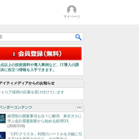
マイページ
00点以上の技術資料や導入事例など、IT導入の課
解決に役立つ情報を入手できます。
アイティメディアからのお知らせ
キャリア採用の応募を受け付けています
ベンダーコンテンツ
PR
経理部の懸案事項も次々に解消 東京ガスに
学ぶ会計基盤刷新から始める経理DX
(2026/3/19)
「GPUクラスタ」利用のハードルを大幅に引