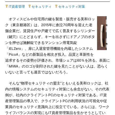
IT資産管理
|
セキュリティ
|
セキュリティ対策
オフィスビルや住宅用の鍵を製造・販売する美和ロッ
ク（東京都港区）は、2015年に創立70周年を迎えた老
舗企業だ。賃貸住戸や戸建てで広く普及するシリンダー
（鍵穴）にとどまらず、キーを出さずにドアノブのボタ
ンを押せば施解錠できるマンション用電気錠
「iELZero」、扉に入退室管理機能を内蔵したシステム
「PicoA」などの新製品を相次ぎ投入。品質と革新性を
追求するその姿勢が評価され、市場シェアは60％を誇る。表面に
「MIWA」のロゴが刻印された鍵を見たことがない人は、恐らく
いないと言っても過言ではないだろう。
そんな“物理セキュリティの盟主”ともいえる美和ロックは、社
内の情報システムのセキュリティ対策にも余念がない。その代表
例が、社内のクライアントPCのセキュリティ対策である。IT資
産管理製品の導入で、クライアントPCの利用状況の可視化や従
業員のセキュリティ意識向上に役立てている。さらには、ワーク
ライフバランスの実現にもIT資産管理製品を生かそうとしてい