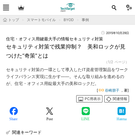
トップ
スマートモバイル
BYOD
事例
2015年10月29日
住宅・オフィス用鍵最大手の情報セキュリティ対策
セキュリティ対策で残業抑制？ 美和ロックが見
つけた“奇策”とは
（1/2 ページ）
セキュリティ対策の一環として導入したIT資産管理製品をワーク
ライフバランス実現に生かす――。そんな取り組みを進めるの
が、住宅・オフィス用錠最大手の美和ロックだ。
[
谷崎朋子
，著]
PC用表示
関連情報
Share
Post
LINE
Hatena
関連キーワード