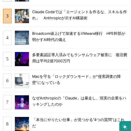
Claude Codeでは「エージェントを作るな、スキルを作
れ」 Anthropicが示すAI構築術
Broadcom値上げで加速するVMware移行 HPE幹部が
明かすAI時代の備え
多要素認証導入済みでもランサムウェア被害に 復旧費
用は平均2億7000万円
Macを守る「ロックダウンモード」が“侵害調査の障
壁”になっている
なぜAnthropicの「Claude」は暴走し、現実の企業をハ
ッキングしたのか
「本当にやりたい仕事」が見つかる“4つの質問”はこれ
だ