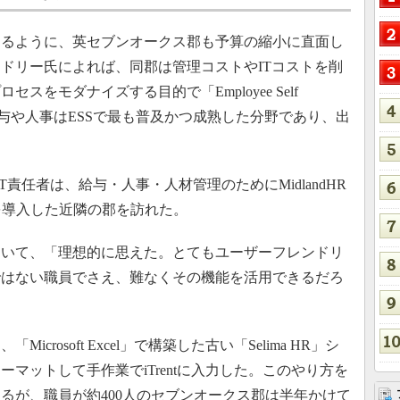
るように、英セブンオークス郡も予算の縮小に直面し
ドリー氏によれば、同郡は管理コストやITコストを削
をモダナイズする目的で「Employee Self
た。給与や人事はESSで最も普及かつ成熟した分野であり、出
T責任者は、給与・人事・人材管理のためにMidlandHR
t」を導入した近隣の郡を訪れた。
いて、「理想的に思えた。とてもユーザーフレンドリ
ではない職員でさえ、難なくその機能を活用できるだろ
rosoft Excel」で構築した古い「Selima HR」シ
マットして手作業でiTrentに入力した。このやり方を
るが、職員が約400人のセブンオークス郡は半年かけて