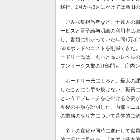
移行。2月から3月にかけては新旧
ごみ収集担当者など、十数人の職
ービスと電子給与明細の利用率は8
し、書類に掛かっていた年間1万ポ
6000ポンドのコストを削減でき
ードリー氏は、もっと高いレベル
ブンオークス郡のIT部門も、庁内
ホードリー氏によると、最大の課
したことにも手を抜けない。職員
というアプローチを心掛ける必要
今後の手順を説明した。内部マニュ
の業務のやり方について具体的に
多くの変化が同時に進行して職員
的に流れに乗せた。「まずは基本