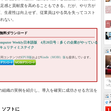
満足感と貢献度を高めることもできる。だが、やり方が
ば、生産性は向上せず、従業員はやる気を失ってコスト
しれない。
0日号無料ダウンロード
omputer Weekly日本語版 4月20日号：多くの企業がやっている
キュリティミステイク
、同コンテンツの
EPUB版
および
Kindle（MOBI）版
も提供しています。
「T
っ
の組織の実例を紹介し、導入を確実に成功させる方法を
2
、ソフトに