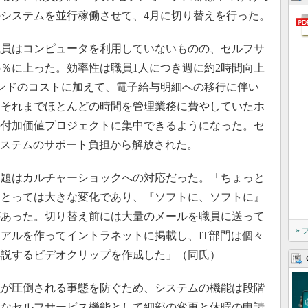
のシステムを並行稼働させて、4月に切り替えを行った。
員はコンピュータを利用していないものの、セルフサ
5％に上った。効率性は職員1人につき週に約2時間向上
ンドのコストに加えて、電子給与明細への移行に伴い
た。それまでほとんどの時間を管理業務に費やしていたホ
の付加価値プロジェクトに集中できるようになった。セ
システムのサポート負担から解放された。
題はカルチャーショックへの対応だった。「ちょっと
にとっては大きな変化であり、『ソフトに、ソフトに』
があった。切り替え前には大量のメールを職員に送って
»
アルを作ってイントラネットに掲載し、IT部門は個々
解説するビデオクリップを作成した」（同氏）
が圧倒される事態を防ぐため、システムの機能は段階
的なセルフサービス機能として細部の変更と休暇の申請