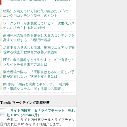
暗黙知が消えていく前に取り組みたい「eラー
ニング用コンテンツ制作」のヒント
ワークフローが形骸化している？ 次世代シス
テムに求められる3つの条件
商用利用の安全性を確保し大量のコンテンツを
高速で生成する、AI活用の秘訣
品質不良の見逃しを削減、動画マニュアルで実
現する検査工程教育の改善／実践術
PDFに眠る情報をどう生かす？ AIで有益なイ
ンサイトを引き出す方法とは
製造現場の悩み 「手順書はあるのに正しい手
順が定着しない」状況を変えるには
約8割が「期待と現実にギャップ」 社内申
請・稟議システムに関する情シス調査
ITmedia マーケティング新着記事
「サイト内検索」＆「ライブチャット」売れ
筋TOP5（2025年5月）
今週は、サイト内検索ツールとライブチャッ
国内売れ筋TOP5をそれぞれ紹介します。