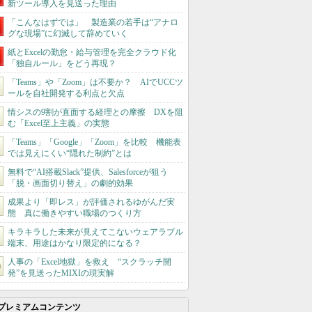
新ツール導入を見送った理由
「こんなはずでは」 製造業の若手は“アナロ
グな現場”に幻滅して辞めていく
紙とExcelの勤怠・給与管理を完全クラウド化
「独自ルール」をどう再現？
「Teams」や「Zoom」は不要か？ AIでUCCツ
ールを自社開発する利点と欠点
情シスの9割が直面する経理との摩擦 DXを阻
む「Excel至上主義」の実態
「Teams」「Google」「Zoom」を比較 機能表
では見えにくい“隠れた制約”とは
無料で“AI搭載Slack”提供、Salesforceが狙う
「脱・画面切り替え」の劇的効果
成果より「即レス」が評価されるゆがんだ実
態 真に働きやすい職場のつくり方
キラキラした未来が見えてこないウェアラブル
端末、用途はかなり限定的になる？
人事の「Excel地獄」を救え “スクラッチ開
発”を見送ったMIXIの現実解
プレミアムコンテンツ