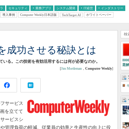
フラ
セキュリティ
業務アプリ
システム開発
IT経営
インダストリー
導入事例
Computer Weekly日本語版
ホワイトペーパー
TechTarget.AI
AI
経営とIT
医療IT
中堅・中小企業とIT
教育IT
を成功させる秘訣とは
80
えている。この技術を有効活用するには何が必要なのか。
題
[
Jim Mortleman
，
Computer Weekly
]
フサービス
計画を立てて
フサービスシ
化や管理負荷の軽減、従業員の効率と生産性の向上に役