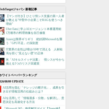
TechTargetジャパン 新着記事
【マンガ付き】ひとり情シス支援の第一人者
が教える”中堅中小企業こそRAGを使うべき
理由”
Uber Eatsに学ぶAIエージェント本番運用術
1万都市の料理画像を自己修復
Azureは限界ギリギリ 絶好調Microsoftを襲
う「GPU不足」の深刻度
IT業界の女性は9割が10年で消える 人材枯
渇を招く“見えない壁”の正体
米「AIキルスイッチ法案」 情シスが今から
備える5つのリスク回避策
ホワイトペーパーランキング
026/08/09 UPDATE
AI活用を阻む「ナレッジの断片化」、成果を引
き出す情報活用の仕組みとは？
AIを活用して「情報過多・分散」を解消し、意
思決定を高速化する方法
「Microsoft 365」徹底解説ガイド【Teams編】