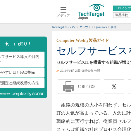
ITイン
製品比較
メディア
クラウド
エンタープライズ
ERP
仮想化
TechTargetジャパン
クラウド
OpenStack
事例
データ分析
サーバ＆ストレージ
Computer Weekly製品ガイド
CX
スマートモバイル
ココ知り！
セルフサービス
情報系システム
ネットワーク
ルフサービス導入の目的
システム運用管理
計
セルフサービスITを模索する組織が増
≫
2016年04月25日 08時00分 公開
やすいUIとFAQ整備
果測定と継続改善の方法
印刷／PDF
組織の規模の大小を問わず、セル
ITの人気が高まっている。入念に
戦略的に実行すれば、従業員セル
ステムは組織の社内プロセス合理