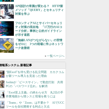
API設計の常識が変わる？ HTTP新
メソッド「QUERY」とセキュリティ
対策を学ぶ
フロンティアAIとサイバーセキュリ
ティ対策の現在地 「17万行のAIコ
ード分析」事例と公的ガイドライン
が示す道筋
「無線LANがつながらない」の苦情
をゼロに 3つの現場に学ぶネットワ
ーク改善術
»
一覧ページへ
情報系システム 新着記事
“脱Excel”を待ち受ける乱立問題 カカクコム
が新ツール導入を見送った理由
Joshinが「ピースサイン」で勤怠打刻 共用
PCの「パスワード忘れ」を解消
「Excel至上主義」の終わらせ方 丸2日の手
作業地獄から情シスと現場を救うには
「Teams」や「Zoom」は不要か？ AIでUCC
ツールを自社開発する利点と欠点