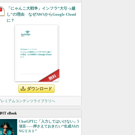
「にゃんこ大戦争」インフラ“大引っ越
し”の理由 なぜAWSからGoogle Cloud
に？
ダウンロード
 プレミアムコンテンツライブラリへ
＠IT eBook
ChatGPTに「入力してはいけない」5
項目――押さえておきたい“生成AIの
NGリスト”