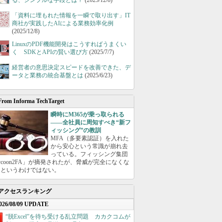
る、シンプルな手段とは？
(2025/12/8)
「資料に埋もれた情報を一瞬で取り出す」IT
商社が実践したAIによる業務効率化例
(2025/12/8)
LinuxのPDF機能開発はこうすればうまくい
く SDKとAPIの賢い選び方
(2025/7/7)
経営者の意思決定スピードを改善できた、デ
ータと業務の統合基盤とは
(2025/6/23)
From Informa TechTarget
瞬時にM365が乗っ取られる
――全社員に周知すべき“新フ
ィッシング”の教訓
MFA（多要素認証）を入れた
から安心という常識が崩れ去
っている。フィッシング集団
ycoon2FA」が摘発されたが、脅威が完全になくな
たというわけではない。
アクセスランキング
026/08/09 UPDATE
“脱Excel”を待ち受ける乱立問題 カカクコムが