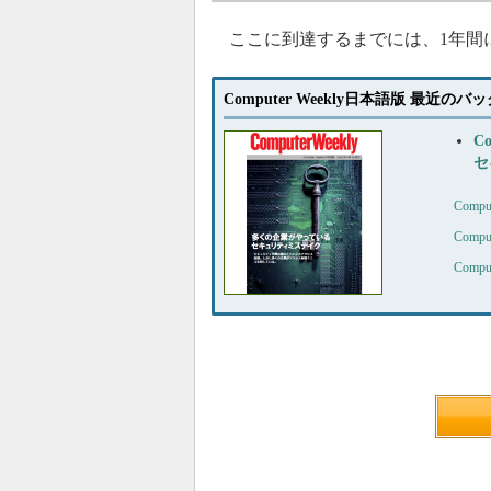
ここに到達するまでには、1年間
Computer Weekly日本語版 最近の
C
セ
Com
Comp
Com