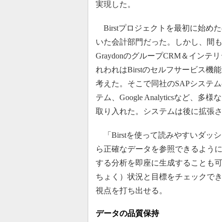
実現した。
Birstプロジェクトを最初に始め
いた会計部門だった。しかし、間
GraydonのグループCRM＆イ
れわれはBirstのセルフサービス
考えた。そこで同社のSAPシステ
テム、Google Analyticsな
取り入れた。システムは後に拡張され
「Birstを使って読みやすいダ
ら正確なデータを参照できるよう
する分析を即座に生成することも
ちょく）状況と目標をチェックで
視点を打ち出せる。
データの品質保持