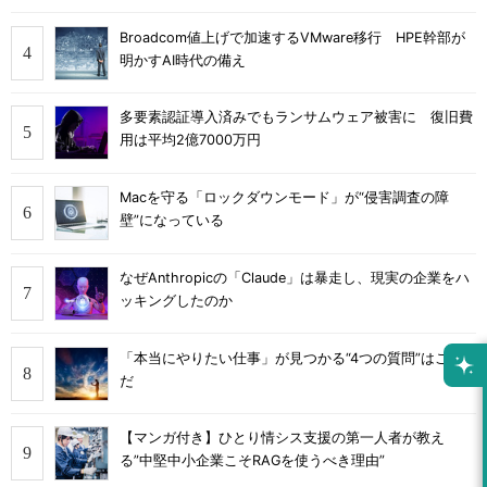
Broadcom値上げで加速するVMware移行 HPE幹部が
明かすAI時代の備え
多要素認証導入済みでもランサムウェア被害に 復旧費
用は平均2億7000万円
Macを守る「ロックダウンモード」が“侵害調査の障
壁”になっている
なぜAnthropicの「Claude」は暴走し、現実の企業をハ
ッキングしたのか
「本当にやりたい仕事」が見つかる“4つの質問”はこれ
だ
【マンガ付き】ひとり情シス支援の第一人者が教え
る”中堅中小企業こそRAGを使うべき理由”