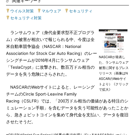
関連キーワード
ウイルス対策
|
マルウェア
|
セキュリティ
|
セキュリティ対策
ランサムウェア（身代金要求型不正プログラ
ム）の被害が相次いで報じられる中、今度は全
米自動車競争協会（NASCAR：National
Association for Stock Car Auto Racing）のレー
NASCARが発表し
シングチームが2016年4月にランサムウェア
た、ランサムウェア
「TeslaCrypt」に攻撃され、数百万ドル相当の
被害に関するプレス
リリース（画像はN
データを失う危険にさらされた。
ASCARのWebサイ
トより）《クリック
NASCARのWebサイトによると、レーシング
で拡大》
チームのCircle Sport-Leavine Family
Racing（CSLFR）では、「200万ドル相当の価値がある特注のシ
ミュレーション手順」を含むデータを失う可能性があったことか
ら、急きょビットコインを集めて身代金を支払い、データを復旧
させたそうだ。