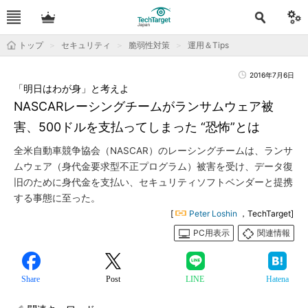
トップ
セキュリティ
脆弱性対策
運用＆Tips
2016年7月6日
「明日はわが身」と考えよ
NASCARレーシングチームがランサムウェア被
害、500ドルを支払ってしまった “恐怖”とは
全米自動車競争協会（NASCAR）のレーシングチームは、ランサ
ムウェア（身代金要求型不正プログラム）被害を受け、データ復
旧のために身代金を支払い、セキュリティソフトベンダーと提携
する事態に至った。
[
Peter Loshin
，TechTarget]
PC用表示
関連情報
Share
Post
LINE
Hatena