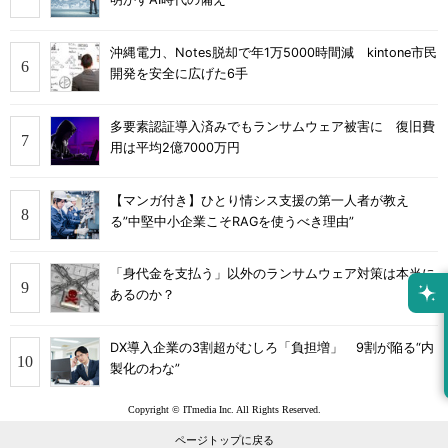
沖縄電力、Notes脱却で年1万5000時間減 kintone市民
開発を安全に広げた6手
多要素認証導入済みでもランサムウェア被害に 復旧費
用は平均2億7000万円
【マンガ付き】ひとり情シス支援の第一人者が教え
る”中堅中小企業こそRAGを使うべき理由”
「身代金を支払う」以外のランサムウェア対策は本当に
あるのか？
DX導入企業の3割超がむしろ「負担増」 9割が陥る“内
製化のわな”
Copyright © ITmedia Inc. All Rights Reserved.
ページトップに戻る