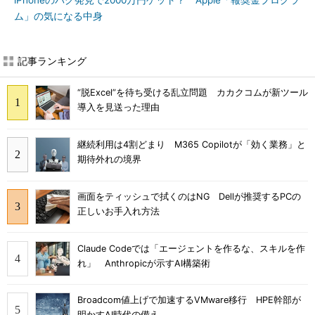
iPhoneのバグ発見で2000万円ゲット？ Apple「報奨金プログラ
ム」の気になる中身
記事ランキング
“脱Excel”を待ち受ける乱立問題 カカクコムが新ツール
導入を見送った理由
継続利用は4割どまり M365 Copilotが「効く業務」と
期待外れの境界
画面をティッシュで拭くのはNG Dellが推奨するPCの
正しいお手入れ方法
Claude Codeでは「エージェントを作るな、スキルを作
れ」 Anthropicが示すAI構築術
Broadcom値上げで加速するVMware移行 HPE幹部が
明かすAI時代の備え