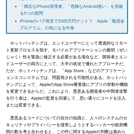
「残念なiPhone管理者」「危険なAndroid使い」を見破
る5つの質問
iPhoneのバグ発見で2000万円ゲット？ Apple「報奨金
プログラム」の気になる中身
ホットパッチングは、エンドユーザーにとって透過的なリモー
ト更新プロセスを指す。モバイルアプリケーションの脆弱（ぜい
じゃく）性を緊急に修正する必要がある場合など、開発者とエン
ドユーザーの両方にとって、大半の状況で優れたアプローチだ。
だが、ホットパッチングは、「App Store」などのアプリケーシ
ョンエコシステムでは、問題視される可能性がある。ホットパッ
チングによって、AppleのApp Store審査後にアプリの挙動や機能
を変更できるからだ。これにより、悪意ある開発者や中間者攻撃
を行う者は、Appleの監督を回避して、思い通りにコードを注入
または変更できる。
悪意あるコードについての自分の知識と、人々のシステムのセ
キュリティやプライバシーを侵害しようとするハッカーや政府機
関の数を考え合わせると、この件に関するAppleの判断は責めら