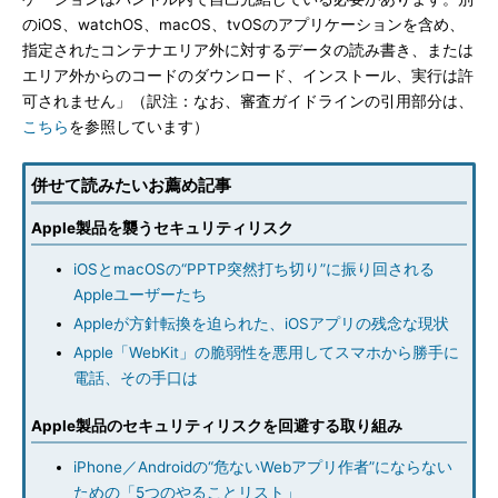
のiOS、watchOS、macOS、tvOSのアプリケーションを含め、
指定されたコンテナエリア外に対するデータの読み書き、または
エリア外からのコードのダウンロード、インストール、実行は許
可されません」（訳注：なお、審査ガイドラインの引用部分は、
こちら
を参照しています）
併せて読みたいお薦め記事
Apple製品を襲うセキュリティリスク
iOSとmacOSの“PPTP突然打ち切り”に振り回される
Appleユーザーたち
Appleが方針転換を迫られた、iOSアプリの残念な現状
Apple「WebKit」の脆弱性を悪用してスマホから勝手に
電話、その手口は
Apple製品のセキュリティリスクを回避する取り組み
iPhone／Androidの“危ないWebアプリ作者”にならない
ための「5つのやることリスト」