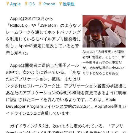
Apple
|
iOS
|
iPhone
|
脆弱性
Appleは2017年3月から、
「Rollout.io」や「JSPatch」のようなフ
レームワークを通じてホットパッチング
を利用しているモバイルアプリ開発者に
対し、Appleの規定に違反していると警
Appleの「方針変更」が開発
告し始めた。
者やIT管理者、そしてユーザ
ーを振りまわすのも事実だ
Appleは開発者に送信した電子メール
が、それが結果的に全体のメ
の中で、次のように述べている。「あな
リットとなることもある
たのアプリケーション、拡張、またはリ
ンクされたフレームワークは、アプリケーション審査の承認後に
あなたのアプリケーションの挙動や機能を変更できるように明確
に設計されたコードを含んでいるようです。これは、Apple
Developer Programライセンス契約の3.3.2と、App Store審査ガ
イドライン2.5.2に違反しています」
ガイドライン2.5.2は、次のように定められている。「アプリ
ケーションはバンドル内で自己完結している必要があります。別