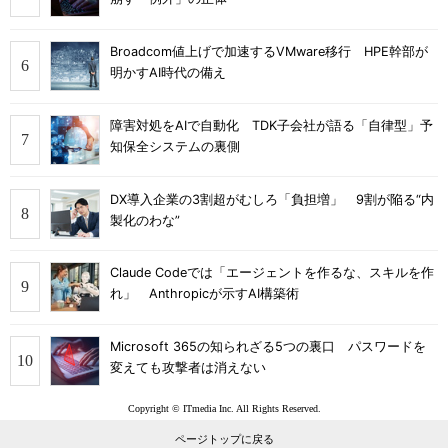
Broadcom値上げで加速するVMware移行 HPE幹部が
明かすAI時代の備え
障害対処をAIで自動化 TDK子会社が語る「自律型」予
知保全システムの裏側
DX導入企業の3割超がむしろ「負担増」 9割が陥る“内
製化のわな”
Claude Codeでは「エージェントを作るな、スキルを作
れ」 Anthropicが示すAI構築術
Microsoft 365の知られざる5つの裏口 パスワードを
変えても攻撃者は消えない
Copyright © ITmedia Inc. All Rights Reserved.
ページトップに戻る