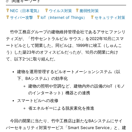
関連キーワード
NEC（日本電気）
|
ウイルス対策
|
脆弱性対策
|
サイバー攻撃
|
IoT（Internet of Things）
|
セキュリティ対策
竹中工務店グループの建物維持管理会社であるアサヒファシリ
ティズが、「竹中セントラルビル サウス」を2022年10月にスマ
ートビルとして開業した。同ビルは、1999年に竣工（しゅんこ
う）した築23年のオフィスビルだったが、10月の開業に向け
て、以下2つに取り組んだ。
建物を運用管理するビルオートメーションシステム（以
下、BAシステム）の効率化
建物の照明や空調など、建物内外の設備のIoT（モノ
のインターネット）機器との連携
スマートビルへの改修
省エネルギーによる脱炭素化を推進
今回の開業に当たり、竹中工務店は新たなBAシステムにサイ
バーセキュリティ対策サービス「Smart Secure Service」と、建