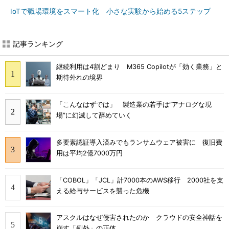
IoTで職場環境をスマート化 小さな実験から始める5ステップ
記事ランキング
継続利用は4割どまり M365 Copilotが「効く業務」と
期待外れの境界
「こんなはずでは」 製造業の若手は“アナログな現
場”に幻滅して辞めていく
多要素認証導入済みでもランサムウェア被害に 復旧費
用は平均2億7000万円
「COBOL」「JCL」計7000本のAWS移行 2000社を支
える給与サービスを襲った危機
アスクルはなぜ侵害されたのか クラウドの安全神話を
崩す「例外」の正体