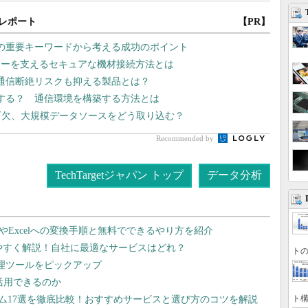
レポート
【PR】
つの重要キーワードから考える成功のポイント
リーを支えるセキュアな機材接続方法とは
 通信断絶リスクも抑える製品とは？
入する？ 通信環境を構築する方法とは
可欠、大規模データソースをどう取り込む？
Recommended by
TechTargetジャパン トップ
データ分析
dやExcelへの変換手順と無料でできるやり方を紹介
りやすく解説！自社に最適なサービスはどれ？
トの
管理ツールをピックアップ
で活用できるのか
ト構
テム17選を徹底比較！おすすめサービスと選び方のコツを解説