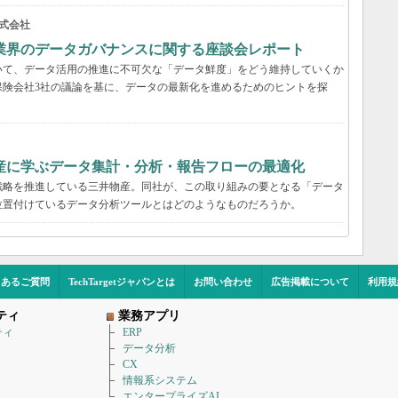
式会社
業界のデータガバナンスに関する座談会レポート
いて、データ活用の推進に不可欠な「データ鮮度」をどう維持していくか
保険会社3社の議論を基に、データの最新化を進めるためのヒントを探
産に学ぶデータ集計・分析・報告フローの最適化
戦略を推進している三井物産。同社が、この取り組みの要となる「データ
位置付けているデータ分析ツールとはどのようなものだろうか。
くあるご質問
TechTargetジャパンとは
お問い合わせ
広告掲載について
利用規
ティ
業務アプリ
ティ
ERP
データ分析
CX
情報系システム
エンタープライズAI