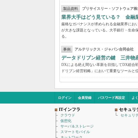
製品資料
プリサイスリー・ソフトウェア株
業界大手はどう見ている？ 金融
厳格なガバナンスが求められる金融業界にお
が大きな課題となっている。大手銀行・生命
る。
事例
アルテリックス・ジャパン合同会社
データドリブン経営の鍵 三井物
DXによる絶え間ない革新を目指してDX総合
ドリブン経営戦略」において重要なツールと
ログイン
会員登録
パスワード再設定
よ
ITインフラ
セキュリ
クラウド
セキュリ
仮想化
サーバ＆ストレージ
スマートモバイル
ネットワーク