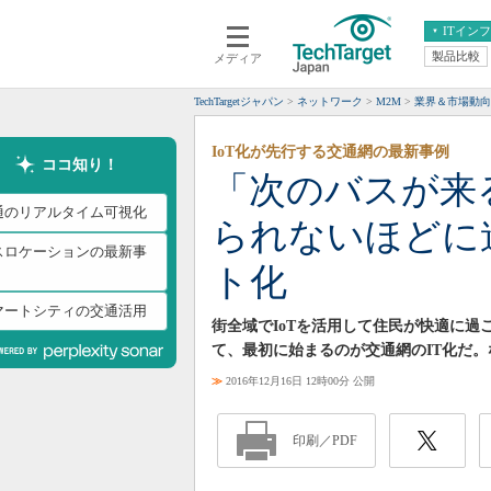
ITイン
製品比較
メディア
クラウド
エンタープライズ
ERP
仮想化
TechTargetジャパン
ネットワーク
M2M
業界＆市場動向
データ分析
サーバ＆ストレージ
IoT化が先行する交通網の最新事例
CX
スマートモバイル
ココ知り！
「次のバスが来
情報系システム
ネットワーク
通のリアルタイム可視化
られないほどに
システム運用管理
スロケーションの最新事
ト化
マートシティの交通活用
街全域でIoTを活用して住民が快適に
て、最初に始まるのが交通網のIT化だ
≫
2016年12月16日 12時00分 公開
印刷／PDF