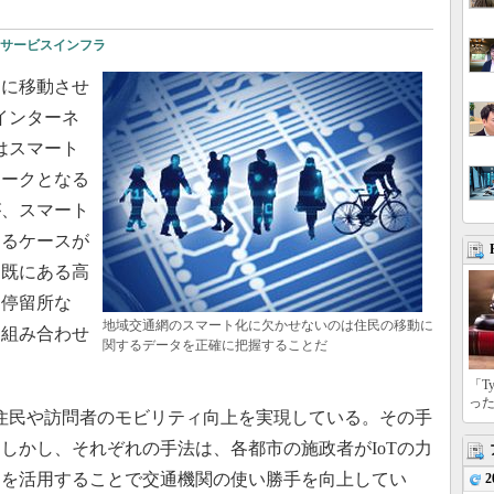
サービスインフラ
に移動させ
インターネ
はスマート
ワークとなる
が、スマート
するケースが
に既にある高
、停留所な
地域交通網のスマート化に欠かせないのは住民の移動に
を組み合わせ
関するデータを正確に把握することだ
「T
っ
住民や訪問者のモビリティ向上を実現している。その手
しかし、それぞれの手法は、各都市の施政者がIoTの力
タを活用することで交通機関の使い勝手を向上してい
2