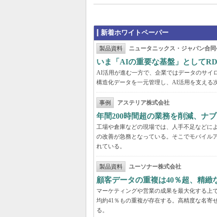
新着ホワイトペーパー
製品資料
ニュータニックス・ジャパン合同
いま「AIの重要な基盤」としてR
AI活用が進む一方で、企業ではデータのサイ
構造化データを一元管理し、AI活用を支える
事例
アステリア株式会社
年間200時間超の業務を削減、ナ
工場や倉庫などの現場では、人手不足などに
の改善が急務となっている。そこでモバイル
れている。
製品資料
ユーソナー株式会社
顧客データの重複は40％超、精
マーケティングや営業の成果を最大化する上
均約41％もの重複が存在する。高精度な名寄
る。