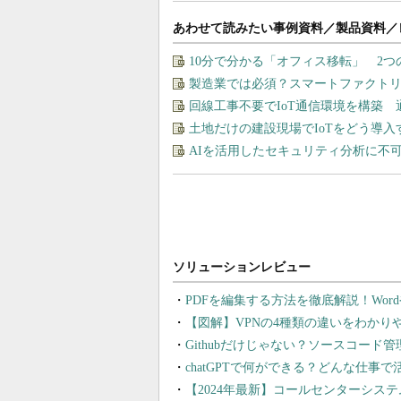
あわせて読みたい事例資料／製品資料／
10分で分かる「オフィス移転」 2
製造業では必須？スマートファクト
回線工事不要でIoT通信環境を構築
土地だけの建設現場でIoTをどう導
AIを活用したセキュリティ分析に不
PDFを編集する方法を徹底解説！Wor
【図解】VPNの4種類の違いをわか
Githubだけじゃない？ソースコード
chatGPTで何ができる？どんな仕事
【2024年最新】コールセンターシス