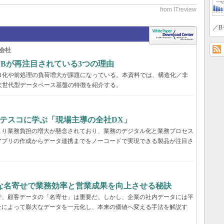
／B
会社
DBが再注目されている3つの理由
ロ化や前処理の負荷増大が課題になっている。本資料では、構造化／非
次世代型データベース基盤の特徴を紹介する。
ブテスコに学ぶ「現場主導の全社DX」
より業務負担の増大が懸念されており、業務のデジタル化と業務プロセス
アプリの作成からデータ連携までをノーコードで実現できる製品が注目さ
緻な名寄せで業務効率と営業成果を向上させる秘訣
で、顧客データの「名寄せ」は重要だ。しかし、企業の社内データには平
せによって膨大なデータを一元化し、本来の価値へ変える手法を解説す