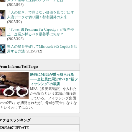
スケア業界で注目のアプローチとは
(2025/8/13)
「人の動き」で見えない価値を見つけ出す
人流データが切り開く都市開発の未来
(2025/5/2)
「Power BI Premium Per Capacity」が販売停
止 企業が採るべき最善手は何か？
(2025/3/28)
導入の壁を突破してMicrosoft 365 Copilotを活
用する方法
(2025/3/12)
From Informa TechTarget
瞬時にM365が乗っ取られる
――全社員に周知すべき“新フ
ィッシング”の教訓
MFA（多要素認証）を入れた
から安心という常識が崩れ去
っている。フィッシング集団
ycoon2FA」が摘発されたが、脅威が完全になくな
たというわけではない。
アクセスランキング
026/08/07 UPDATE