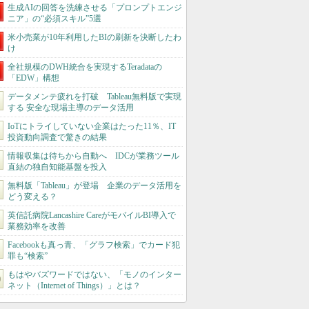
生成AIの回答を洗練させる「プロンプトエンジ
ニア」の“必須スキル”5選
米小売業が10年利用したBIの刷新を決断したわ
け
全社規模のDWH統合を実現するTeradataの
「EDW」構想
データメンテ疲れを打破 Tableau無料版で実現
する 安全な現場主導のデータ活用
IoTにトライしていない企業はたった11％、IT
投資動向調査で驚きの結果
情報収集は待ちから自動へ IDCが業務ツール
直結の独自知能基盤を投入
無料版「Tableau」が登場 企業のデータ活用を
どう変える？
英信託病院Lancashire CareがモバイルBI導入で
業務効率を改善
Facebookも真っ青、「グラフ検索」でカード犯
罪も“検索”
もはやバズワードではない、「モノのインター
ネット（Internet of Things）」とは？