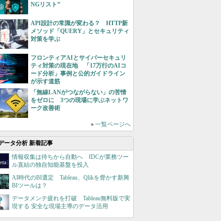
NGリスト”
API設計の常識が変わる？ HTTP新
メソッド「QUERY」とセキュリティ
対策を学ぶ
フロンティアAIとサイバーセキュリ
ティ対策の現在地 「17万行のAIコ
ード分析」事例と公的ガイドライン
が示す道筋
「無線LANがつながらない」の苦情
をゼロに 3つの現場に学ぶネットワ
ーク改善術
»
一覧ページへ
データ分析 新着記事
情報収集は待ちから自動へ IDCが業務ツー
ル直結の独自知能基盤を投入
AI時代のBI選定 Tableau、Qlikを脅かす新興
BIツールは？
データメンテ疲れを打破 Tableau無料版で実
現する 安全な現場主導のデータ活用