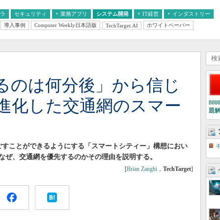
フラ
セキュリティ
業務アプリ
システム開発
IT経営
インダストリー
導入事例
Computer Weekly日本語版
ホワイトペーパー
TechTarget.AI
AI
経営とIT
医療IT
中堅・中小企業とIT
教育IT
るのは何分後」から信じ
進化した交通網のスマー
80
題
過ごすことができるようにする「スマートシティー」構想におい
。なぜ、交通網を優先するのかその理由を説明する。
[
Brian Zanghi
，
TechTarget
]