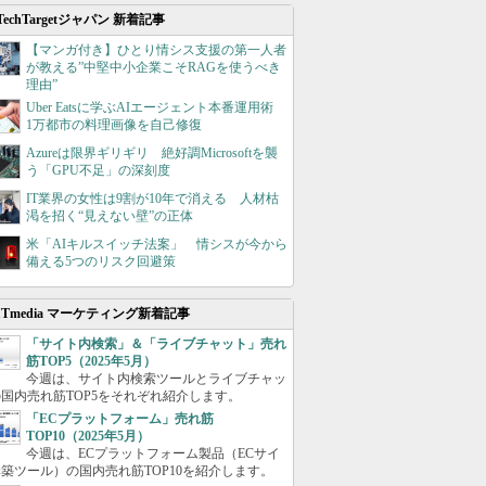
TechTargetジャパン 新着記事
【マンガ付き】ひとり情シス支援の第一人者
が教える”中堅中小企業こそRAGを使うべき
理由”
Uber Eatsに学ぶAIエージェント本番運用術
1万都市の料理画像を自己修復
Azureは限界ギリギリ 絶好調Microsoftを襲
う「GPU不足」の深刻度
IT業界の女性は9割が10年で消える 人材枯
渇を招く“見えない壁”の正体
米「AIキルスイッチ法案」 情シスが今から
備える5つのリスク回避策
ITmedia マーケティング新着記事
「サイト内検索」＆「ライブチャット」売れ
筋TOP5（2025年5月）
今週は、サイト内検索ツールとライブチャッ
国内売れ筋TOP5をそれぞれ紹介します。
「ECプラットフォーム」売れ筋
TOP10（2025年5月）
今週は、ECプラットフォーム製品（ECサイ
築ツール）の国内売れ筋TOP10を紹介します。