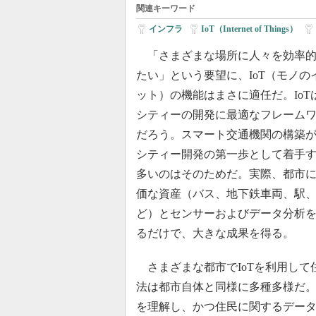
関連キーワード
インフラ
|
IoT（Internet of Things）
|
「さまざまな場所に人々を効率的
たい」という要望に、IoT（モノの
ット）の機能はまさに適任だ。IoT
シティーの開発に最適なフレーム
だろう。スマート交通機関の構築
シティー開発の第一歩として着手
多いのはそのためだ。実際、都市
価な資産（バス、地下鉄車両、駅
ど）とセンサーおよびデータ分析
るだけで、大きな成果を得る。
さまざまな都市でIoTを利用して
法は都市自体と同様に多種多様だ。
を理解し、かつ住民に関するデー