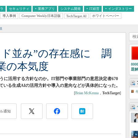
フラ
セキュリティ
業務アプリ
システム開発
IT経営
インダストリー
導入事例
Computer Weekly日本語版
ホワイトペーパー
TechTarget.AI
AI
経営とIT
医療IT
中堅・中小企業とIT
教育IT
説
ウド並み”の存在感に 調
業の本気度
80
題
うに活用する方針なのか。IT部門や事業部門の意思決定者670
ている生成AIの活用方針や導入の意向などが具体的になった。
[
Brian McKenna
，
TechTarget
]
ル通知