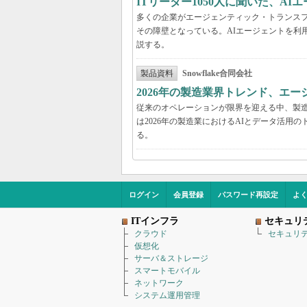
ITリーダー1050人に聞いた、A
多くの企業がエージェンティック・トランスフ
その障壁となっている。AIエージェントを利
説する。
製品資料
Snowflake合同会社
2026年の製造業界トレンド、エー
従来のオペレーションが限界を迎える中、製造
は2026年の製造業におけるAIとデータ活
る。
ログイン
会員登録
パスワード再設定
よ
ITインフラ
セキュリ
クラウド
セキュリ
仮想化
サーバ＆ストレージ
スマートモバイル
ネットワーク
システム運用管理