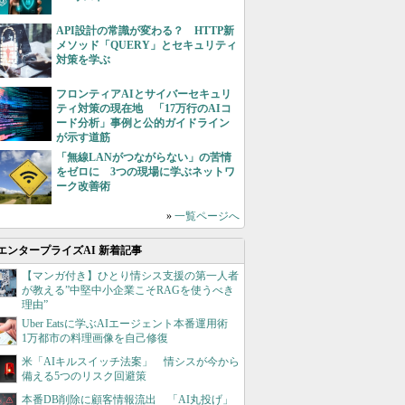
API設計の常識が変わる？ HTTP新
メソッド「QUERY」とセキュリティ
対策を学ぶ
フロンティアAIとサイバーセキュリ
ティ対策の現在地 「17万行のAIコ
ード分析」事例と公的ガイドライン
が示す道筋
「無線LANがつながらない」の苦情
をゼロに 3つの現場に学ぶネットワ
ーク改善術
»
一覧ページへ
エンタープライズAI 新着記事
【マンガ付き】ひとり情シス支援の第一人者
が教える”中堅中小企業こそRAGを使うべき
理由”
Uber Eatsに学ぶAIエージェント本番運用術
1万都市の料理画像を自己修復
米「AIキルスイッチ法案」 情シスが今から
備える5つのリスク回避策
本番DB削除に顧客情報流出 「AI丸投げ」