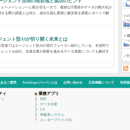
Iエージェント活用の現在地と成功のヒント
ォーメーションへと舵を切る一方で、複雑なIT環境やデータの断片化が
用する際の課題とは何か。成功を阻む要因と解決策を調査レポートで解
トの
ト構
ジェント型AIが切り開く未来とは
現場ではエージェント型AIの実行フェーズへ移行している。本資料で
用のトレンドを紹介。先進企業が刷新を進めるデータ基盤についても解説す
／B
くあるご質問
TechTargetジャパンとは
お問い合わせ
広告掲載について
利用規
ティ
業務アプリ
ティ
ERP
データ分析
CX
情報系システム
エンタープライズAI