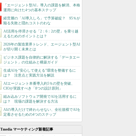
「エージェント型AI」導入の課題を解消、本格
運用に向けた4つの基本ステップ
経営層の「AI導入しろ」で予算破綻？ 95％が
陥る失敗と隠れコストのわな
AI活用を停滞させる「2：6：2の壁」を乗り越
えるためのポイントとは？
2026年の製造業界トレンド、エージェント型AI
が切り開く未来とは
ビジネス課題を自律的に解決する「データエー
ジェント」の仕組みと構築ガイド
生成AIを“安心して使える”環境を整備するに
は？ 注意点と実践方法を解説
AIエージェント本番導入約5％の壁を突破、
CIOが実践すべき「8つの設計原則」
組み込みソフトウェア開発でAIを活用するに
は？ 現場の課題を解決する方法
AIの導入だけで終わらせない、全社規模でAIを
定着させるための4つのステップ
ITmedia マーケティング新着記事