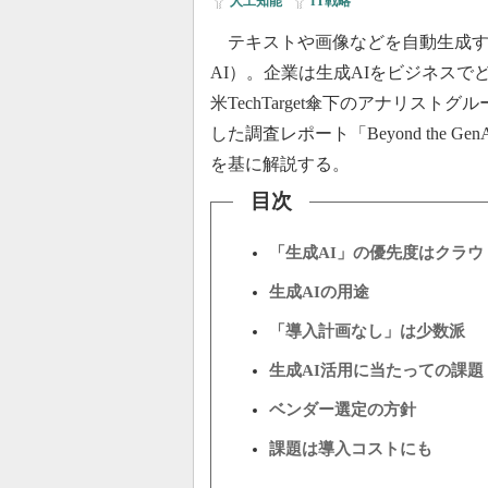
人工知能
|
IT戦略
テキストや画像などを自動生成する
AI）。企業は生成AIをビジネス
米TechTarget傘下のアナリストグループEn
した調査レポート「Beyond the GenAI Hype:
を基に解説する。
目次
「生成AI」の優先度はクラウ
生成AIの用途
「導入計画なし」は少数派
生成AI活用に当たっての課題
ベンダー選定の方針
課題は導入コストにも