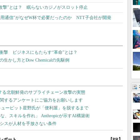
攻撃”とは？ 眠らないカジノがスロット停止
“兼用通信”がなぜW杯で必要だったのか NTT子会社が開発
衝撃 ビジネスにもたらす“革命”とは？
かし方とDow Chemicalの先駆例
レポート
【PR】