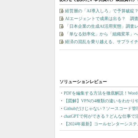
経営層の「AI導入しろ」で予算破綻
AIエージェントで成果は出る？ 調
「日本企業の生成AI活用実態」調査
「単なる効率化」から「組織変革」へ
経済の混乱を乗り越える、サプライチ
PDFを編集する方法を徹底解説！Wor
【図解】VPNの4種類の違いをわか
Githubだけじゃない？ソースコード
chatGPTで何ができる？どんな仕事
【2024年最新】コールセンターシス