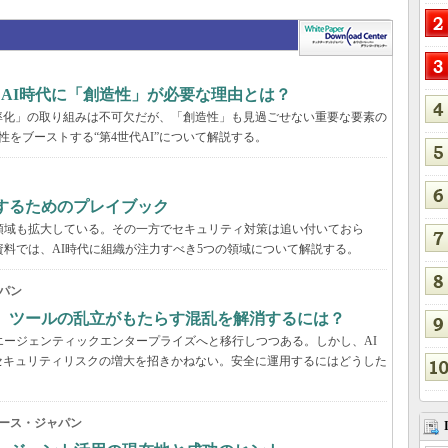
、AI時代に「創造性」が必要な理由とは？
率化」の取り組みは不可欠だが、「創造性」も見過ごせない重要な要素の
性をブーストする“第4世代AI”について解説する。
するためのプレイブック
領域も拡大している。その一方でセキュリティ対策は追い付いておら
資料では、AI時代に組織が注力すべき5つの領域について解説する。
パン
穴、ツールの乱立がもたらす混乱を解消するには？
エージェンティックエンタープライズへと移行しつつある。しかし、AI
セキュリティリスクの増大を招きかねない。安全に運用するにはどうした
ース・ジャパン