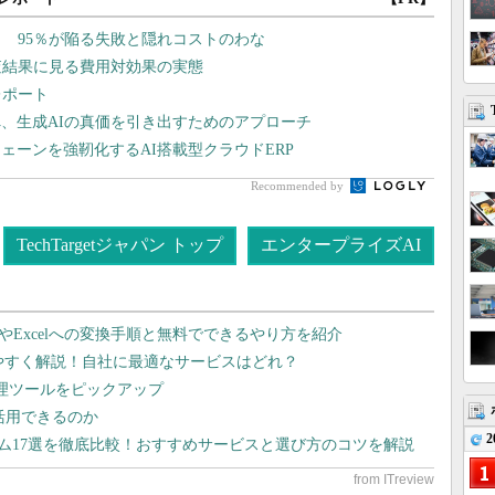
？ 95％が陥る失敗と隠れコストのわな
査結果に見る費用対効果の実態
レポート
、生成AIの真価を引き出すためのアプローチ
ェーンを強靭化するAI搭載型クラウドERP
Recommended by
TechTargetジャパン トップ
エンタープライズAI
dやExcelへの変換手順と無料でできるやり方を紹介
りやすく解説！自社に最適なサービスはどれ？
管理ツールをピックアップ
で活用できるのか
2
テム17選を徹底比較！おすすめサービスと選び方のコツを解説