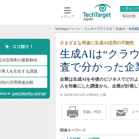
ITイン
製品比較
メディア
クラウド
エンタープライズ
ERP
仮想化
TechTargetジャパン
エンタープライズAI
生成AI
技術解
データ分析
サーバ＆ストレージ
さまざまな用途に生成AI活用の可能性
CX
スマートモバイル
ココ知り！
生成AIは“クラ
情報系システム
ネットワーク
成AI活用率の最新動向
査で分かった企
システム運用管理
業導入を左右する課題
企業は生成AIを今後のビジネスでどのよ
務別の活用用途比較
人を対象にした調査から、企業が計画し
≫
2023年10月16日 07時00分 公開
印刷／PDF
メー
関連キーワード