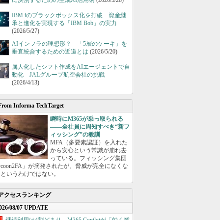
に決別するための生成AI活用術
(2026/5/28)
IBM iのブラックボックス化を打破 資産継
承と進化を実現する「IBM Bob」の実力
(2026/5/27)
AIインフラの理想形？ 「5層のケーキ」を
垂直統合するための近道とは
(2026/5/20)
属人化したシフト作成をAIエージェントで自
動化 JALグループ航空会社の挑戦
(2026/4/13)
From Informa TechTarget
瞬時にM365が乗っ取られる
――全社員に周知すべき“新フ
ィッシング”の教訓
MFA（多要素認証）を入れた
から安心という常識が崩れ去
っている。フィッシング集団
ycoon2FA」が摘発されたが、脅威が完全になくな
たというわけではない。
アクセスランキング
026/08/07 UPDATE