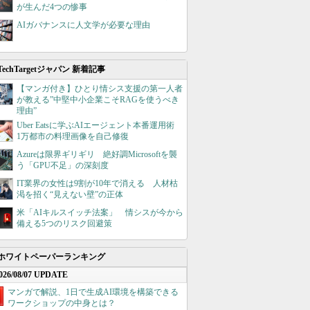
が生んだ4つの惨事
AIガバナンスに人文学が必要な理由
TechTargetジャパン 新着記事
【マンガ付き】ひとり情シス支援の第一人者
が教える”中堅中小企業こそRAGを使うべき
理由”
Uber Eatsに学ぶAIエージェント本番運用術
1万都市の料理画像を自己修復
Azureは限界ギリギリ 絶好調Microsoftを襲
う「GPU不足」の深刻度
IT業界の女性は9割が10年で消える 人材枯
渇を招く“見えない壁”の正体
米「AIキルスイッチ法案」 情シスが今から
備える5つのリスク回避策
ホワイトペーパーランキング
026/08/07 UPDATE
マンガで解説、1日で生成AI環境を構築できる
ワークショップの中身とは？