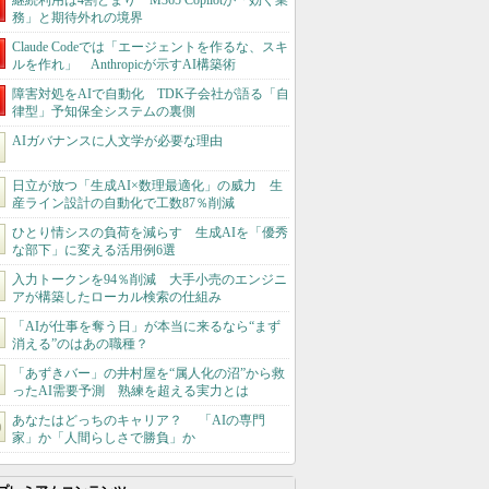
継続利用は4割どまり M365 Copilotが「効く業
務」と期待外れの境界
Claude Codeでは「エージェントを作るな、スキ
ルを作れ」 Anthropicが示すAI構築術
障害対処をAIで自動化 TDK子会社が語る「自
律型」予知保全システムの裏側
AIガバナンスに人文学が必要な理由
日立が放つ「生成AI×数理最適化」の威力 生
産ライン設計の自動化で工数87％削減
ひとり情シスの負荷を減らす 生成AIを「優秀
な部下」に変える活用例6選
入力トークンを94％削減 大手小売のエンジニ
アが構築したローカル検索の仕組み
「AIが仕事を奪う日」が本当に来るなら“まず
消える”のはあの職種？
「あずきバー」の井村屋を“属人化の沼”から救
ったAI需要予測 熟練を超える実力とは
あなたはどっちのキャリア？ 「AIの専門
家」か「人間らしさで勝負」か