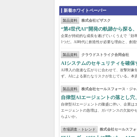
新着ホワイトペーパー
製品資料
株式会社ビザスク
“第4世代AI”開発の軌跡から探る
企業が持続的な成長を遂げていくうえで「効
1つだ。AI時代に創造性が必要な理由と、創造
製品資料
クラウドストライク合同会社
AIシステムのセキュリティを確保
AI導入の急速な広がりに合わせて、攻撃対象
ず、AIによる新たなリスクが生じている。本
製品資料
株式会社セールスフォース・ジャ
自律型AIエージェントの落とし
自律型AIエージェントの隆盛に伴い、企業は
エージェントの急増は、ガバナンスの欠如や
らよいか。
市場調査・トレンド
株式会社セールスフォ