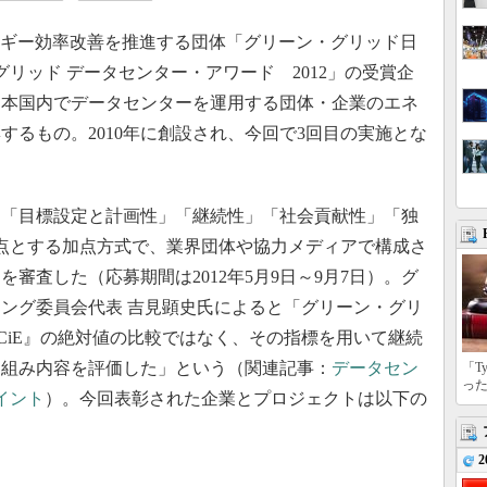
ルギー効率改善を推進する団体「グリーン・グリッド日
グリッド データセンター・アワード 2012」の受賞企
日本国内でデータセンターを運用する団体・企業のエネ
するもの。2010年に創設され、今回で3回目の実施とな
「目標設定と計画性」「継続性」「社会貢献性」「独
0点とする加点方式で、業界団体や協力メディアで構成さ
審査した（応募期間は2012年5月9日～9月7日）。グ
ング委員会代表 吉見顕史氏によると「グリーン・グリ
CiE』の絶対値の比較ではなく、その指標を用いて継続
り組み内容を評価した」という（関連記事：
データセン
「T
っ
イント
）。今回表彰された企業とプロジェクトは以下の
2