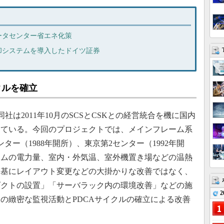
ータセンター省エネ化策
却システムを導入したドイツ証券
クルを確立
は2011年10月のSCSとCSKとの経営統合を機に国内
している。今回のプロジェクトでは、メインフレーム系
ター（1988年開所）、東京第2センター（1992年開
テムの電力量、室内・外気温、室外機置き場などの温熱
を基にレイアウト変更などの大掛かりな改善ではなく、
ダクトの設置」「サーバラック内の環境改善」などの施
2
の緻密な監視活動とPDCAサイクルの確立による改善