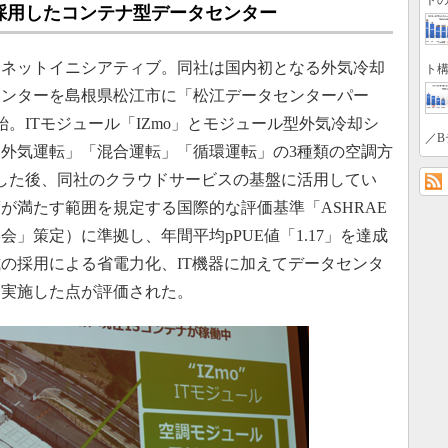
トの
採用したコンテナ型データセンター
ネットイニシアティブ。同社は国内初となる外気冷却
ト構
センターを島根県松江市に「松江データセンターパー
始。ITモジュール「IZmo」とモジュール型外気冷却シ
／B
外気運転」「混合運転」「循環運転」の3種類の空調方
した後、同社のクラウドサービスの基盤に活用してい
が満たす範囲を規定する国際的な評価基準「ASHRAE
会」策定）に準拠し、年間平均pPUE値「1.17」を達成
の採用による省電力化、IT機器に加えてデータセンタ
を実施した点が評価された。