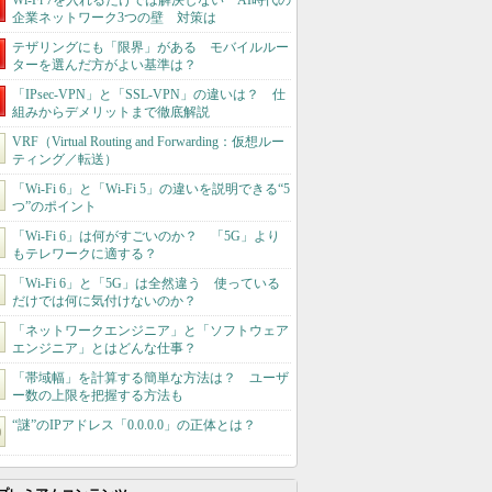
Wi-Fi 7を入れるだけでは解決しない AI時代の
企業ネットワーク3つの壁 対策は
テザリングにも「限界」がある モバイルルー
ターを選んだ方がよい基準は？
「IPsec-VPN」と「SSL-VPN」の違いは？ 仕
組みからデメリットまで徹底解説
VRF（Virtual Routing and Forwarding：仮想ルー
ティング／転送）
「Wi-Fi 6」と「Wi-Fi 5」の違いを説明できる“5
つ”のポイント
「Wi-Fi 6」は何がすごいのか？ 「5G」より
もテレワークに適する？
「Wi-Fi 6」と「5G」は全然違う 使っている
だけでは何に気付けないのか？
「ネットワークエンジニア」と「ソフトウェア
エンジニア」とはどんな仕事？
「帯域幅」を計算する簡単な方法は？ ユーザ
ー数の上限を把握する方法も
“謎”のIPアドレス「0.0.0.0」の正体とは？