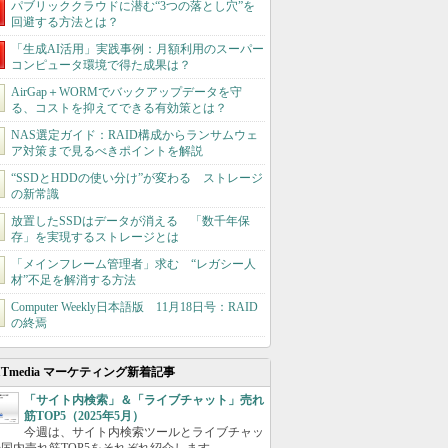
パブリッククラウドに潜む“3つの落とし穴”を
回避する方法とは？
「生成AI活用」実践事例：月額利用のスーパー
コンピュータ環境で得た成果は？
AirGap＋WORMでバックアップデータを守
る、コストを抑えてできる有効策とは？
NAS選定ガイド：RAID構成からランサムウェ
ア対策まで見るべきポイントを解説
“SSDとHDDの使い分け”が変わる ストレージ
の新常識
放置したSSDはデータが消える 「数千年保
存」を実現するストレージとは
「メインフレーム管理者」求む “レガシー人
材”不足を解消する方法
Computer Weekly日本語版 11月18日号：RAID
の終焉
ITmedia マーケティング新着記事
「サイト内検索」＆「ライブチャット」売れ
筋TOP5（2025年5月）
今週は、サイト内検索ツールとライブチャッ