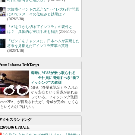
時代の前向きな選択肢」
(2026/6/17)
大規模イベントの厄介な“トイレ大行列”問題
にAIでメス その仕組みと効果は？
(2026/3/30)
「AIを生かし切るITインフラ」の要件と
は？ 具体的な実現手段を解説
(2026/1/20)
「ピンチをチャンスに」日本ハムが実現した
将来を見据えたITインフラ変革の英断
(2026/1/16)
From Informa TechTarget
瞬時にM365が乗っ取られる
――全社員に周知すべき“新フ
ィッシング”の教訓
MFA（多要素認証）を入れた
から安心という常識が崩れ去
っている。フィッシング集団
ycoon2FA」が摘発されたが、脅威が完全になくな
たというわけではない。
アクセスランキング
026/08/06 UPDATE