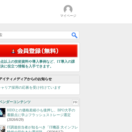
マイページ
00点以上の技術資料や導入事例など、IT導入の課
解決に役立つ情報を入手できます。
アイティメディアからのお知らせ
キャリア採用の応募を受け付けています
ベンダーコンテンツ
PR
HDDとの価格差縮小も後押し、BPO大手の
着眼点に学ぶフラッシュストレージ選定
(2026/6/29)
IT調達担当者が知るべき「IT機器 大インフレ