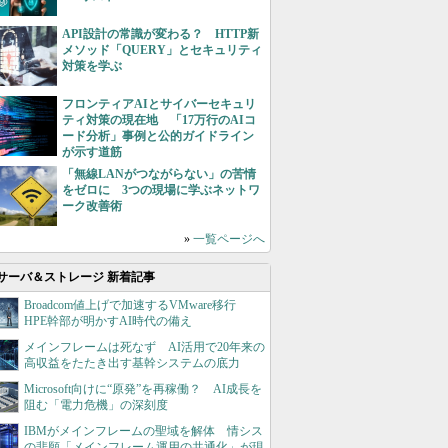
API設計の常識が変わる？ HTTP新
メソッド「QUERY」とセキュリティ
対策を学ぶ
フロンティアAIとサイバーセキュリ
ティ対策の現在地 「17万行のAIコ
ード分析」事例と公的ガイドライン
が示す道筋
「無線LANがつながらない」の苦情
をゼロに 3つの現場に学ぶネットワ
ーク改善術
»
一覧ページへ
サーバ＆ストレージ 新着記事
Broadcom値上げで加速するVMware移行
HPE幹部が明かすAI時代の備え
メインフレームは死なず AI活用で20年来の
高収益をたたき出す基幹システムの底力
Microsoft向けに“原発”を再稼働？ AI成長を
阻む「電力危機」の深刻度
IBMがメインフレームの聖域を解体 情シス
の悲願「メインフレーム運用の共通化」が現