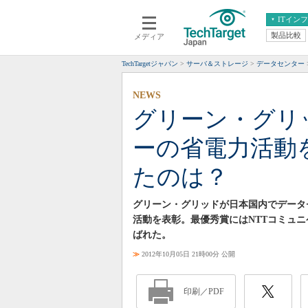
ITイン
製品比較
メディア
クラウド
エンタープライズ
ERP
仮想化
TechTargetジャパン
サーバ＆ストレージ
データセンター
データ分析
サーバ＆ストレージ
NEWS
CX
スマートモバイル
グリーン・グリ
情報系システム
ネットワーク
ーの省電力活動
システム運用管理
たのは？
グリーン・グリッドが日本国内でデータ
活動を表彰。最優秀賞にはNTTコミュニ
ばれた。
≫
2012年10月05日 21時00分 公開
印刷／PDF