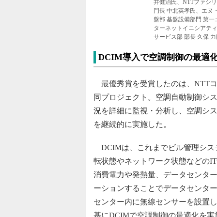
井健治氏、NTTファシ
門長 中北英孝氏、エヌ
盤部 基盤設備部門 第
ターネットイニシアティ
サービス部 部長 久保 力
DCIM導入で空調制御の最適
最優秀賞を受賞したのは、NTTコ
同プロジェクト。空調自動制御シス
況を詳細に監視・分析し、空調シ
を継続的に実施した。
DCIMは、これまでビル管理シス
転状態やネットワーク状態などのI
消費電力や発熱量、データセンタ
ーションすることでデータセンタ
センター内に無線センサーを設置
基にDCIMで空調制御の最適化を