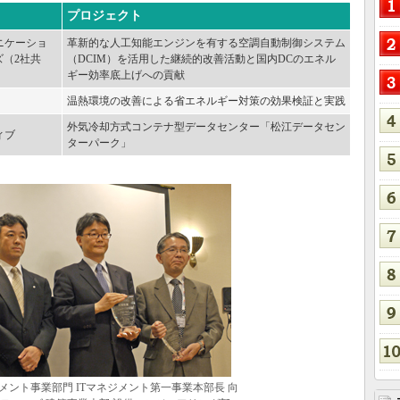
プロジェクト
ニケーショ
革新的な人工知能エンジンを有する空調自動制御システム
ズ（2社共
（DCIM）を活用した継続的改善活動と国内DCのエネル
ギー効率底上げへの貢献
温熱環境の改善による省エネルギー対策の効果検証と実践
外気冷却方式コンテナ型データセンター「松江データセン
ィブ
ターパーク」
ネジメント事業部門 ITマネジメント第一事業本部長 向