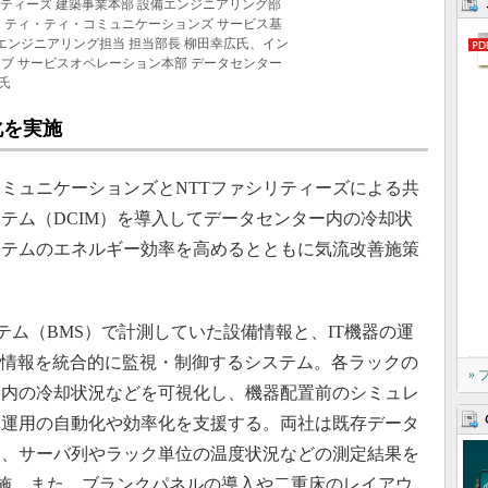
リティーズ 建築事業本部 設備エンジニアリング部
・ティ・ティ・コミュニケーションズ サービス基
一エンジニアリング担当 担当部長 柳田幸広氏、イン
ブ サービスオペレーション本部 データセンター
氏
化を実施
ミュニケーションズとNTTファシリティーズによる共
テム（DCIM）を導入してデータセンター内の冷却状
ステムのエネルギー効率を高めるとともに気流改善施策
テム（BMS）で計測していた設備情報と、IT機器の運
T情報を統合的に監視・制御するシステム。各ラックの
»
ー内の冷却状況などを可視化し、機器配置前のシミュレ
ー運用の自動化や効率化を支援する。両社は既存データ
し、サーバ列やラック単位の温度状況などの測定結果を
実施。また、ブランクパネルの導入や二重床のレイアウ