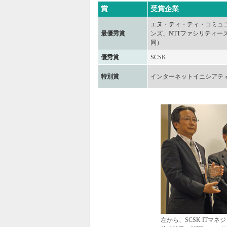
賞
受賞企業
エヌ・ティ・ティ・コミュ
最優秀賞
ンズ、NTTファシリティー
同）
優秀賞
SCSK
特別賞
インターネットイニシアテ
左から、SCSK ITマ