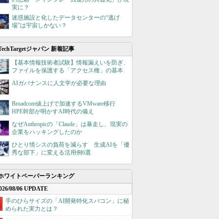
実に？
迷惑施設と化したデータセンターの“逃げ
場”は宇宙しかない？
TechTargetジャパン 新着記事
【基本情報技術者試験】情報漏えいを防ぎ、
ファイルを保護する「アクセス権」の基本
AIガバナンスに人文学が必要な理由
Broadcom値上げで加速するVMware移行
HPE幹部が明かすAI時代の備え
なぜAnthropicの「Claude」は暴走し、現実の
企業をハッキングしたのか
ひとり情シスの負荷を減らす 生成AIを「優
秀な部下」に変える活用例6選
ホワイトペーパーランキング
026/08/06 UPDATE
手のひらサイズの「AI開発特化スパコン」に秘
められた実力とは？