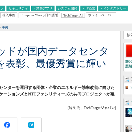
フラ
セキュリティ
業務アプリ
システム開発
IT経営
インダストリー
導入事例
Computer Weekly日本語版
ホワイトペーパー
TechTarget.AI
AI
経営とIT
医療IT
中堅・中小企業とIT
教育IT
事例
ッドが国内データセンタ
を表彰、最優秀賞に輝い
80
題
センターを運用する団体・企業のエネルギー効率改善に向けた
ケーションズとNTTファシリティーズの共同プロジェクトが選
[翁長 潤，
TechTargetジャパン
]