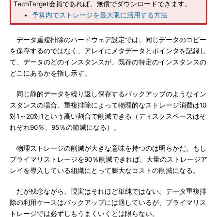
TechTarget会員であれば、無償でダウンロードできます。
予算内でストレージを最大限に活用する方法
データ重複排除のハードウェア設定では、同じデータのコピー
を保存するのではなく、アレイにメタデータとポインタを記録し
て、データのどのインスタンスが、既存の特定のインスタンスの
どこにあるかを指し示す。
同じ静的データを繰り返し保存するバックアップのようなイン
スタンスの場合、重複排除によって物理的なストレージ消費は10
対1～20対1という高い割合で削減できる（ディスクスペースはそ
れぞれ90％、95％の節減になる）。
物理ストレージの削減が大きな意味を持つのは明らかだ。もし
プライマリストレージを90％削減できれば、大量のストレージア
レイを導入している組織にとって膨大なコストの削減になる。
だが残念ながら、現実はそれほど単純ではない。データ重複排
除の利用ケースはバックアップには適しているが、プライマリス
トレージでは必ずしもうまくいくとは限らない。