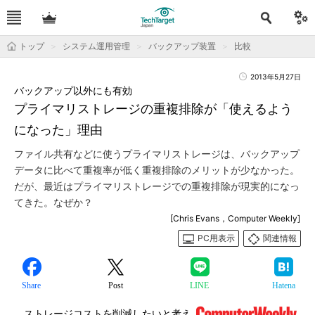
トップ
システム運用管理
バックアップ装置
比較
2013年5月27日
バックアップ以外にも有効
プライマリストレージの重複排除が「使えるよう
になった」理由
ファイル共有などに使うプライマリストレージは、バックアップ
データに比べて重複率が低く重複排除のメリットが少なかった。
だが、最近はプライマリストレージでの重複排除が現実的になっ
てきた。なぜか？
[Chris Evans，Computer Weekly]
PC用表示
関連情報
Share
Post
LINE
Hatena
ストレージコストを削減したいと考え