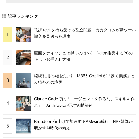
記事ランキング
“脱Excel”を待ち受ける乱立問題 カカクコムが新ツール
導入を見送った理由
画面をティッシュで拭くのはNG Dellが推奨するPCの
正しいお手入れ方法
継続利用は4割どまり M365 Copilotが「効く業務」と
期待外れの境界
Claude Codeでは「エージェントを作るな、スキルを作
れ」 Anthropicが示すAI構築術
Broadcom値上げで加速するVMware移行 HPE幹部が
明かすAI時代の備え