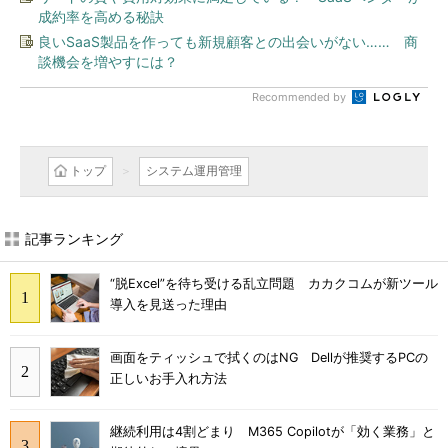
成約率を高める秘訣
良いSaaS製品を作っても新規顧客との出会いがない…… 商
談機会を増やすには？
Recommended by
トップ
システム運用管理
記事ランキング
“脱Excel”を待ち受ける乱立問題 カカクコムが新ツール
導入を見送った理由
画面をティッシュで拭くのはNG Dellが推奨するPCの
正しいお手入れ方法
継続利用は4割どまり M365 Copilotが「効く業務」と