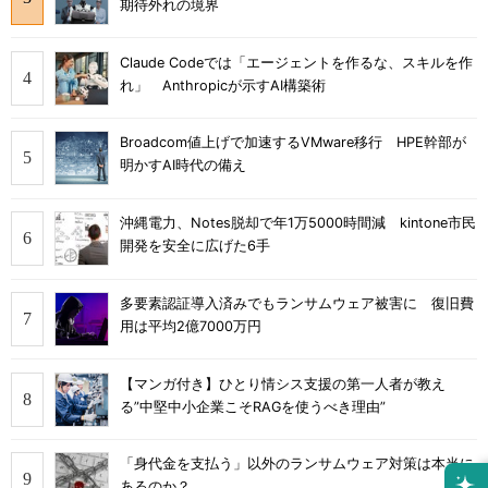
期待外れの境界
Claude Codeでは「エージェントを作るな、スキルを作
れ」 Anthropicが示すAI構築術
Broadcom値上げで加速するVMware移行 HPE幹部が
明かすAI時代の備え
沖縄電力、Notes脱却で年1万5000時間減 kintone市民
開発を安全に広げた6手
多要素認証導入済みでもランサムウェア被害に 復旧費
用は平均2億7000万円
【マンガ付き】ひとり情シス支援の第一人者が教え
る”中堅中小企業こそRAGを使うべき理由”
「身代金を支払う」以外のランサムウェア対策は本当に
あるのか？