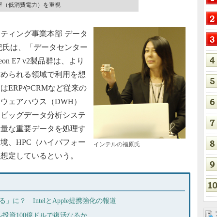
率（低消費電力）を重視
ティング事業本部 データ
紀氏は、「データセンター
 E7 v2製品群は、より
求められる領域で利用を想
ERPやCRMなど従来の
ウェアハウス（DWH）
たビッグデータ分析システ
大量な重要データを処理す
境、HPC（ハイパフォー
インテルの福原氏
を想定しているという。
てる」に？ IntelとApple提携強化の報道
イル投資100億ドルで復活なるか