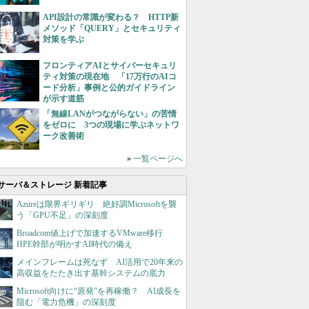
API設計の常識が変わる？ HTTP新
メソッド「QUERY」とセキュリティ
対策を学ぶ
フロンティアAIとサイバーセキュリ
ティ対策の現在地 「17万行のAIコ
ード分析」事例と公的ガイドライン
が示す道筋
「無線LANがつながらない」の苦情
をゼロに 3つの現場に学ぶネットワ
ーク改善術
»
一覧ページへ
サーバ＆ストレージ 新着記事
Azureは限界ギリギリ 絶好調Microsoftを襲
う「GPU不足」の深刻度
Broadcom値上げで加速するVMware移行
HPE幹部が明かすAI時代の備え
メインフレームは死なず AI活用で20年来の
高収益をたたき出す基幹システムの底力
Microsoft向けに“原発”を再稼働？ AI成長を
阻む「電力危機」の深刻度