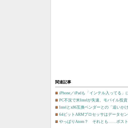
関連記事
iPhone／iPadも「インテル入ってる」に
PC不況で米Intelが失速、モバイル投
Intelとx86互換ベンダーとの「追
64ビットARMプロセッサはデータセ
やっぱりAtom？ それとも……ポストN