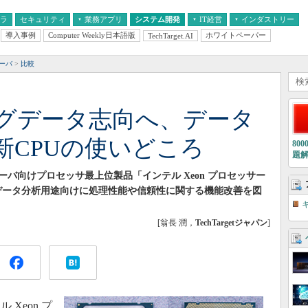
フラ
セキュリティ
業務アプリ
システム開発
IT経営
インダストリー
導入事例
Computer Weekly日本語版
ホワイトペーパー
TechTarget.AI
AI
経営とIT
医療IT
中堅・中小企業とIT
教育IT
サーバ
比較
グデータ志向へ、データ
新CPUの使いどころ
80
題
6サーバ向けプロセッサ最上位製品「インテル Xeon プロセッサー
グデータ分析用途向けに処理性能や信頼性に関する機能改善を図
[翁長 潤，
TechTargetジャパン
]
Xeon プ