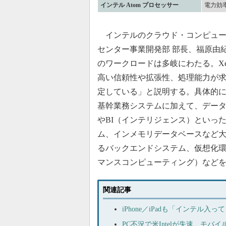
インテル Atom プロセッサー
電力効
インテルのクラウド・コンピュー
センター事業開発部 部長、福原由
のワークロードは多岐にわたる。Xeon
高い信頼性や拡張性、処理能力が
定している」と説明する。具体的には
基幹業務システムに加えて、データ
やBI（インテリジェンス）といっ
ム、インメモリデータベースなど
るバックエンドシステム、仮想化環
マンスコンピューティング）など
関連記事
iPhone／iPadも「インテル入っ
PC不況で米Intelが失速、モバ