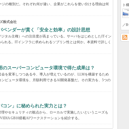
トレージの種別だ。それぞれ何が違い、企業がこれらを使い分ける理由は何
ト構
ズ株式会社
／B
ーバベンダーが貫く「安全と効率」の設計思想
デジタル主権）への注目度が高まっている。サーバをはじめとしたITイン
られる。ITインフラに求められるソブリン性とは何か。本資料で詳しく
利用のスーパーコンピュータ環境で得た成果は？
と社会を変革しつつある今、導入が増えているのが、LLMを構築するため
コンピュータ環境を、月額利用できるAI開発基盤だ。その実力を、5つの
パコン」に秘められた実力とは？
管理やセキュリティの観点から、ローカルで実施したいというニーズも
DIA GB10搭載AIワークステーションを紹介する。