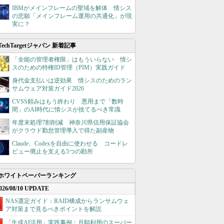
IBMがメインフレームの聖域を解体 情シス
の悲願「メインフレーム運用の共通化」が現
実に？
TechTargetジャパン 新着記事
「全能の管理者権限」はもういらない 情シ
スのための特権ID管理（PIM）実践ガイド
身代金支払いは逆効果 情シスのためのラン
サムウェア対策ガイド2026
CVSS頼みはもう終わり 悪用まで「数時
間」のAI時代に情シスが捨てるべき常識
年度末処理7割削減 神奈川県信用保証協会
がクラウド勤怠管理導入で得た副産物
Claude、Codexを自由に使わせる コードレ
ビュー廃止を支える5つの勘所
ホワイトペーパーランキング
026/08/10 UPDATE
NAS選定ガイド：RAID構成からランサムウェ
ア対策まで見るべきポイントを解説
「生成AI活用」実践事例：月額利用のスーパー