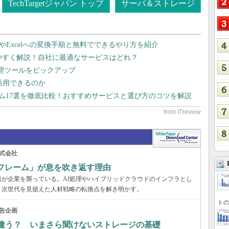
TechTargetジャパン トップ
サーバ＆ストレージ
dやExcelへの変換手順と無料でできるやり方を紹介
りやすく解説！自社に最適なサービスはどれ？
管理ツールをピックアップ
で活用できるのか
テム17選を徹底比較！おすすめサービスと選び方のコツを解説
式会社
フレーム」が息を吹き返す理由
が企業を襲っている。AI処理やハイブリッドクラウドのインフラとし
、次世代を見据えた人材戦略の転換点を解き明かす。
トの
告企画
何が違う？ いまさら聞けないストレージの基礎