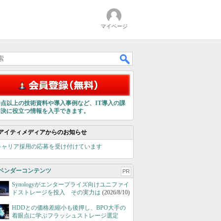
マイページ
00点以上の技術資料や導入事例など、IT導入の課
解決に役立つ情報を入手できます。
アイティメディアからのお知らせ
キャリア採用の応募を受け付けています
ベンダーコンテンツ
PR
Synologyがエンタープライズ向けユニファイ
ドストレージを投入 その実力は
(2026/8/10)
HDDとの価格差縮小も後押し、BPO大手の
着眼点に学ぶフラッシュストレージ選定