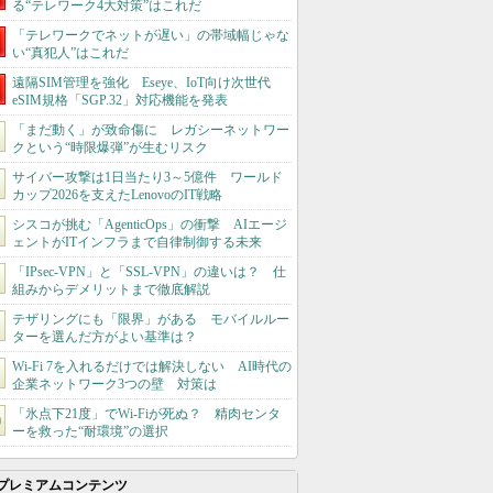
る“テレワーク4大対策”はこれだ
「テレワークでネットが遅い」の帯域幅じゃな
い“真犯人”はこれだ
遠隔SIM管理を強化 Eseye、IoT向け次世代
eSIM規格「SGP.32」対応機能を発表
「まだ動く」が致命傷に レガシーネットワー
クという“時限爆弾”が生むリスク
サイバー攻撃は1日当たり3～5億件 ワールド
カップ2026を支えたLenovoのIT戦略
シスコが挑む「AgenticOps」の衝撃 AIエージ
ェントがITインフラまで自律制御する未来
「IPsec-VPN」と「SSL-VPN」の違いは？ 仕
組みからデメリットまで徹底解説
テザリングにも「限界」がある モバイルルー
ターを選んだ方がよい基準は？
Wi-Fi 7を入れるだけでは解決しない AI時代の
企業ネットワーク3つの壁 対策は
「氷点下21度」でWi-Fiが死ぬ？ 精肉センタ
ーを救った“耐環境”の選択
プレミアムコンテンツ