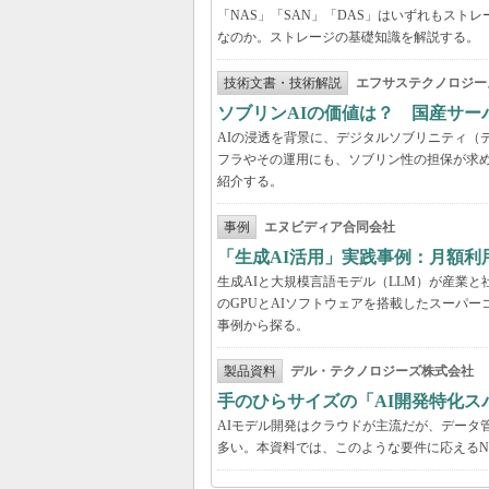
「NAS」「SAN」「DAS」はいずれもス
なのか。ストレージの基礎知識を解説する。
技術文書・技術解説
エフサステクノロジー
ソブリンAIの価値は？ 国産サ
AIの浸透を背景に、デジタルソブリニティ（
フラやその運用にも、ソブリン性の担保が求め
紹介する。
事例
エヌビディア合同会社
「生成AI活用」実践事例：月額
生成AIと大規模言語モデル（LLM）が産業
のGPUとAIソフトウェアを搭載したスーパー
事例から探る。
製品資料
デル・テクノロジーズ株式会社
手のひらサイズの「AI開発特化ス
AIモデル開発はクラウドが主流だが、データ
多い。本資料では、このような要件に応えるNVI