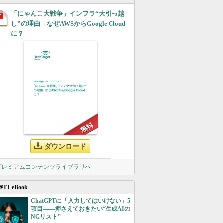
「にゃんこ大戦争」インフラ“大引っ越
し”の理由 なぜAWSからGoogle Cloud
に？
ダウンロード
 プレミアムコンテンツライブラリへ
＠IT eBook
ChatGPTに「入力してはいけない」5
項目――押さえておきたい“生成AIの
NGリスト”