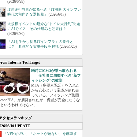
(2026/6/29)
IT調達担当者が知るべき「IT機器 大インフレ
時代の前向きな選択肢」
(2026/6/17)
大規模イベントの厄介な“トイレ大行列”問題
にAIでメス その仕組みと効果は？
(2026/3/30)
「AIを生かし切るITインフラ」の要件と
は？ 具体的な実現手段を解説
(2026/1/20)
From Informa TechTarget
瞬時にM365が乗っ取られる
――全社員に周知すべき“新フ
ィッシング”の教訓
MFA（多要素認証）を入れた
から安心という常識が崩れ去
っている。フィッシング集団
ycoon2FA」が摘発されたが、脅威が完全になくな
たというわけではない。
アクセスランキング
026/08/10 UPDATE
「VPNが遅い」「ネットが危ない」を解決す