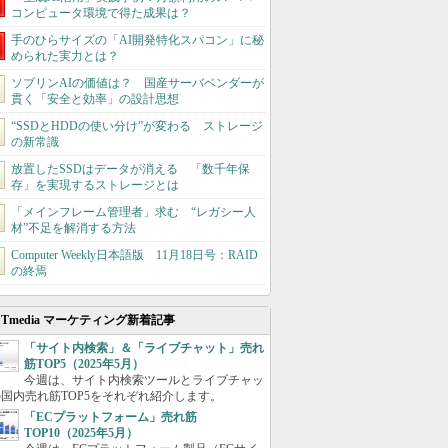
コンピュータ環境で得た成果は？
手のひらサイズの「AI開発特化スパコン」に秘
められた実力とは？
ソブリンAIの価値は？ 国産サーバベンダーが
貫く「安全と効率」の設計思想
“SSDとHDDの使い分け”が変わる ストレージ
の新常識
放置したSSDはデータが消える 「数千年保
存」を実現するストレージとは
「メインフレーム管理者」求む “レガシー人
材”不足を解消する方法
Computer Weekly日本語版 11月18日号：RAID
の終焉
ITmedia マーケティング新着記事
「サイト内検索」＆「ライブチャット」売れ
筋TOP5（2025年5月）
今週は、サイト内検索ツールとライブチャッ
国内売れ筋TOP5をそれぞれ紹介します。
「ECプラットフォーム」売れ筋
TOP10（2025年5月）