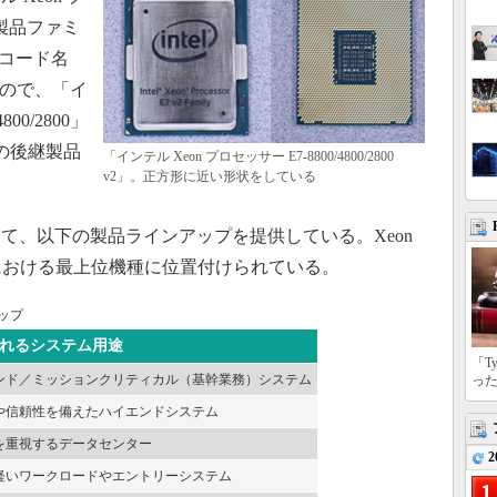
v2」製品ファミ
発コード名
たもので、「イ
800/2800」
）の後継製品
「インテル Xeon プロセッサー E7-8800/4800/2800
v2」。正方形に近い形状をしている
、以下の製品ラインアップを提供している。Xeon
ッサにおける最上位機種に位置付けられている。
ップ
れるシステム用途
「T
ンド／ミッションクリティカル（基幹業務）システム
っ
や信頼性を備えたハイエンドシステム
を重視するデータセンター
2
軽いワークロードやエントリーシステム