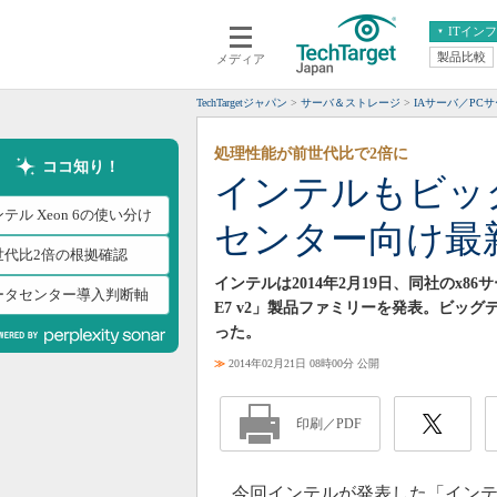
ITイン
製品比較
メディア
クラウド
エンタープライズ
ERP
仮想化
TechTargetジャパン
サーバ＆ストレージ
IAサーバ／PC
データ分析
サーバ＆ストレージ
処理性能が前世代比で2倍に
CX
スマートモバイル
ココ知り！
インテルもビッ
情報系システム
ネットワーク
テル Xeon 6の使い分け
センター向け最
システム運用管理
世代比2倍の根拠確認
インテルは2014年2月19日、同社のx8
ータセンター導入判断軸
E7 v2」製品ファミリーを発表。ビッ
った。
≫
2014年02月21日 08時00分 公開
印刷／PDF
今回インテルが発表した「インテル 