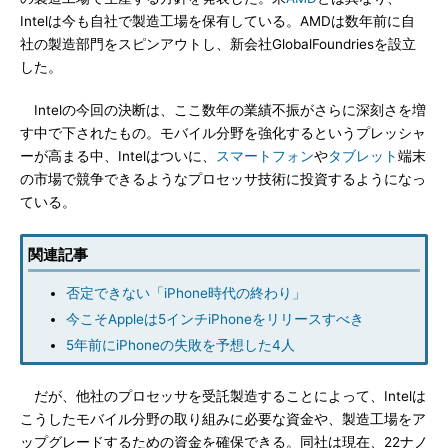
Intelは今も自社で製造工場を保有している。AMDは数年前に自
社の製造部門をスピンアウトし、新会社GlobalFoundriesを設立
した。
Intelの今回の決断は、ここ数年の業績不振がさらに深刻さを増
す中で下されたもの。モバイル分野を強化するというプレッシャ
ーが高まる中、Intelはついに、
スマートフォン
や
タブレット
端末
の市場で競争できるようなプロセッサ技術に投資するようになっ
ている。
関連記事
否定できない「iPhone時代の終わり」
今こそAppleは5インチiPhoneをリリースすべき
5年前にiPhoneの失敗を予想した4人
だが、他社のプロセッサを受託製造することによって、Intelは
こうしたモバイル分野の取り組みに必要な資金や、製造工場をア
ップグレードするための資金を確保できる。同社は現在、22ナノ