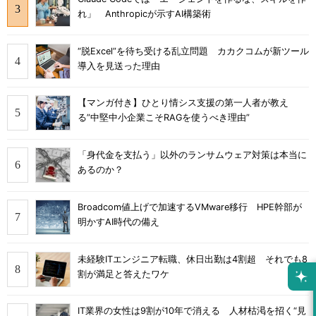
れ」 Anthropicが示すAI構築術
“脱Excel”を待ち受ける乱立問題 カカクコムが新ツール
導入を見送った理由
【マンガ付き】ひとり情シス支援の第一人者が教え
る”中堅中小企業こそRAGを使うべき理由”
「身代金を支払う」以外のランサムウェア対策は本当に
あるのか？
Broadcom値上げで加速するVMware移行 HPE幹部が
明かすAI時代の備え
未経験ITエンジニア転職、休日出勤は4割超 それでも8
割が満足と答えたワケ
IT業界の女性は9割が10年で消える 人材枯渇を招く“見