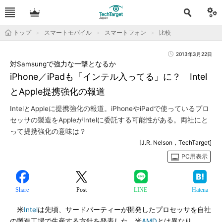
トップ
スマートモバイル
スマートフォン
比較
2013年3月22日
対Samsungで強力な一撃となるか
iPhone／iPadも「インテル入ってる」に？ Intel
とApple提携強化の報道
IntelとAppleに提携強化の報道。iPhoneやiPadで使っているプロ
セッサの製造をAppleがIntelに委託する可能性がある。両社にと
って提携強化の意味は？
[J.R. Nelson，TechTarget]
PC用表示
Share
Post
LINE
Hatena
米
Intel
は先頃、サードパーティーが開発したプロセッサを自社
の製造工場で生産する方針を発表した。米
AMD
とは異なり、