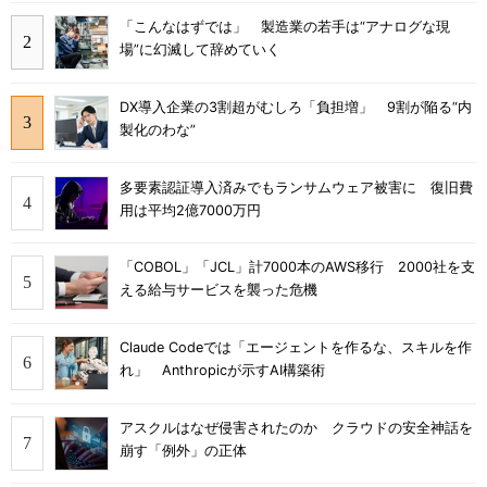
「こんなはずでは」 製造業の若手は“アナログな現
場”に幻滅して辞めていく
DX導入企業の3割超がむしろ「負担増」 9割が陥る“内
製化のわな”
多要素認証導入済みでもランサムウェア被害に 復旧費
用は平均2億7000万円
「COBOL」「JCL」計7000本のAWS移行 2000社を支
える給与サービスを襲った危機
Claude Codeでは「エージェントを作るな、スキルを作
れ」 Anthropicが示すAI構築術
アスクルはなぜ侵害されたのか クラウドの安全神話を
崩す「例外」の正体