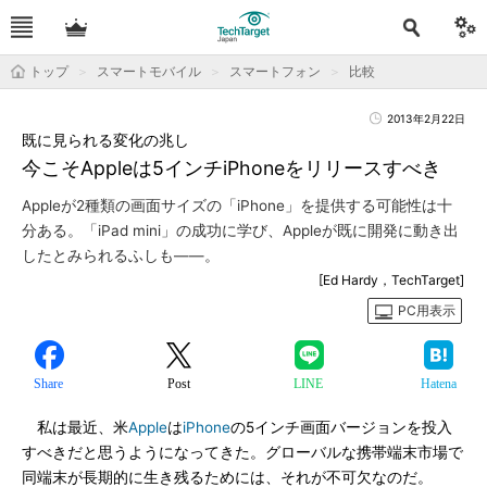
トップ
スマートモバイル
スマートフォン
比較
2013年2月22日
既に見られる変化の兆し
今こそAppleは5インチiPhoneをリリースすべき
Appleが2種類の画面サイズの「iPhone」を提供する可能性は十
分ある。「iPad mini」の成功に学び、Appleが既に開発に動き出
したとみられるふしも――。
[Ed Hardy，TechTarget]
PC用表示
Share
Post
LINE
Hatena
私は最近、米
Apple
は
iPhone
の5インチ画面バージョンを投入
すべきだと思うようになってきた。グローバルな携帯端末市場で
同端末が長期的に生き残るためには、それが不可欠なのだ。