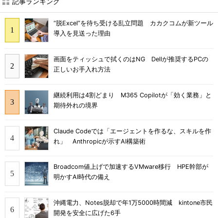
記事ランキング
“脱Excel”を待ち受ける乱立問題 カカクコムが新ツール
導入を見送った理由
画面をティッシュで拭くのはNG Dellが推奨するPCの
正しいお手入れ方法
継続利用は4割どまり M365 Copilotが「効く業務」と
期待外れの境界
Claude Codeでは「エージェントを作るな、スキルを作
れ」 Anthropicが示すAI構築術
Broadcom値上げで加速するVMware移行 HPE幹部が
明かすAI時代の備え
沖縄電力、Notes脱却で年1万5000時間減 kintone市民
開発を安全に広げた6手