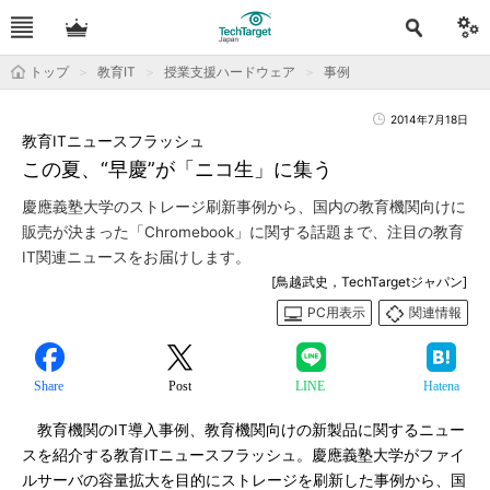
トップ
教育IT
授業支援ハードウェア
事例
2014年7月18日
教育ITニュースフラッシュ
この夏、“早慶”が「ニコ生」に集う
慶應義塾大学のストレージ刷新事例から、国内の教育機関向けに
販売が決まった「Chromebook」に関する話題まで、注目の教育
IT関連ニュースをお届けします。
[鳥越武史，TechTargetジャパン]
PC用表示
関連情報
Share
Post
LINE
Hatena
教育機関のIT導入事例、教育機関向けの新製品に関するニュー
スを紹介する教育ITニュースフラッシュ。慶應義塾大学がファイ
ルサーバの容量拡大を目的にストレージを刷新した事例から、国