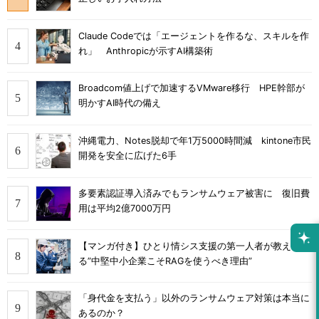
Claude Codeでは「エージェントを作るな、スキルを作
れ」 Anthropicが示すAI構築術
Broadcom値上げで加速するVMware移行 HPE幹部が
明かすAI時代の備え
沖縄電力、Notes脱却で年1万5000時間減 kintone市民
開発を安全に広げた6手
多要素認証導入済みでもランサムウェア被害に 復旧費
用は平均2億7000万円
【マンガ付き】ひとり情シス支援の第一人者が教え
る”中堅中小企業こそRAGを使うべき理由”
「身代金を支払う」以外のランサムウェア対策は本当に
あるのか？