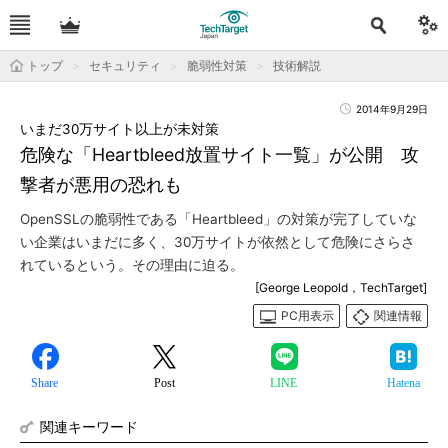
トップ
セキュリティ
脆弱性対策
技術解説
2014年9月29日
いまだ30万サイト以上が未対策
危険な「Heartbleed放置サイト一覧」が公開 攻
撃者が悪用の恐れも
OpenSSLの脆弱性である「Heartbleed」の対策が完了していな
い企業はいまだに多く、30万サイトが依然として危険にさらさ
れているという。その理由に迫る。
[George Leopold，TechTarget]
PC用表示
関連情報
Share
Post
LINE
Hatena
関連キーワード