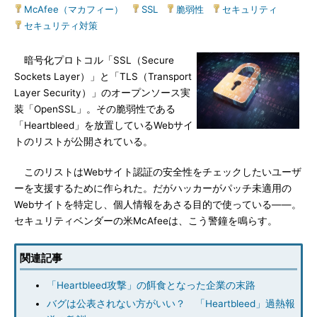
McAfee（マカフィー）
|
SSL
|
脆弱性
|
セキュリティ
|
セキュリティ対策
暗号化プロトコル「SSL（Secure
Sockets Layer）」と「TLS（Transport
Layer Security）」のオープンソース実
装「OpenSSL」。その脆弱性である
「Heartbleed」を放置しているWebサイ
トのリストが公開されている。
このリストはWebサイト認証の安全性をチェックしたいユーザ
ーを支援するために作られた。だがハッカーがパッチ未適用の
Webサイトを特定し、個人情報をあさる目的で使っている――。
セキュリティベンダーの米McAfeeは、こう警鐘を鳴らす。
関連記事
「Heartbleed攻撃」の餌食となった企業の末路
バグは公表されない方がいい？ 「Heartbleed」過熱報