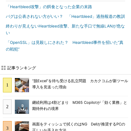
「Heartbleed攻撃」の餌食となった企業の末路
バグは公表されない方がいい？ 「Heartbleed」過熱報道の教訓
終わりが見えないHeartbleed攻撃、新たな手口で無線LANが危な
い
「OpenSSL」は見殺しにされた？ Heartbleed事件を招いた“真
の戦犯”
記事ランキング
“脱Excel”を待ち受ける乱立問題 カカクコムが新ツール
導入を見送った理由
継続利用は4割どまり M365 Copilotが「効く業務」と
期待外れの境界
画面をティッシュで拭くのはNG Dellが推奨するPCの
正しいお手入れ方法