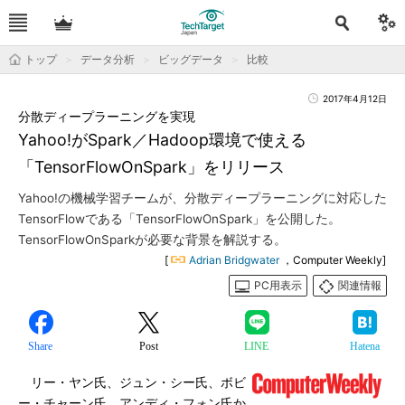
トップ
データ分析
ビッグデータ
比較
2017年4月12日
分散ディープラーニングを実現
Yahoo!がSpark／Hadoop環境で使える
「TensorFlowOnSpark」をリリース
Yahoo!の機械学習チームが、分散ディープラーニングに対応した
TensorFlowである「TensorFlowOnSpark」を公開した。
TensorFlowOnSparkが必要な背景を解説する。
[
Adrian Bridgwater
，Computer Weekly]
PC用表示
関連情報
Share
Post
LINE
Hatena
リー・ヤン氏、ジュン・シー氏、ボビ
ー・チャーン氏、アンディ・フォン氏か