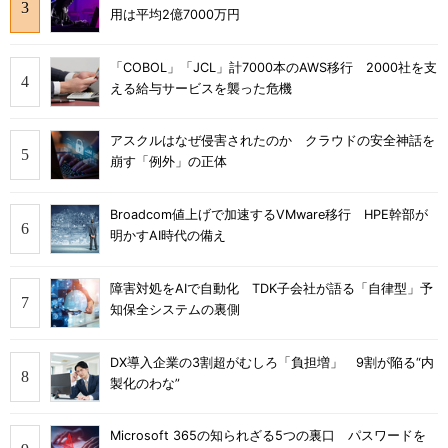
用は平均2億7000万円
「COBOL」「JCL」計7000本のAWS移行 2000社を支
える給与サービスを襲った危機
アスクルはなぜ侵害されたのか クラウドの安全神話を
崩す「例外」の正体
Broadcom値上げで加速するVMware移行 HPE幹部が
明かすAI時代の備え
障害対処をAIで自動化 TDK子会社が語る「自律型」予
知保全システムの裏側
DX導入企業の3割超がむしろ「負担増」 9割が陥る“内
製化のわな”
Microsoft 365の知られざる5つの裏口 パスワードを