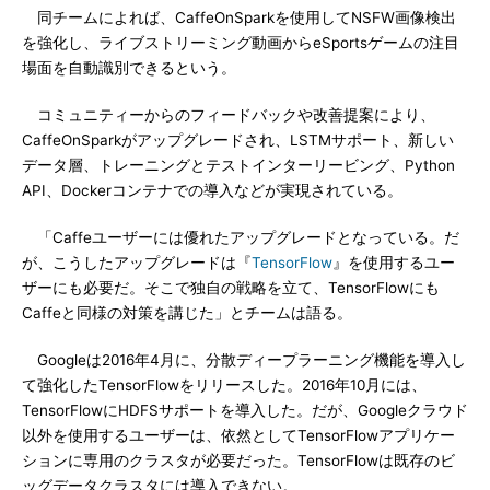
同チームによれば、CaffeOnSparkを使用してNSFW画像検出
を強化し、ライブストリーミング動画からeSportsゲームの注目
場面を自動識別できるという。
コミュニティーからのフィードバックや改善提案により、
CaffeOnSparkがアップグレードされ、LSTMサポート、新しい
データ層、トレーニングとテストインターリービング、Python
API、Dockerコンテナでの導入などが実現されている。
「Caffeユーザーには優れたアップグレードとなっている。だ
が、こうしたアップグレードは『
TensorFlow
』を使用するユー
ザーにも必要だ。そこで独自の戦略を立て、TensorFlowにも
Caffeと同様の対策を講じた」とチームは語る。
Googleは2016年4月に、分散ディープラーニング機能を導入し
て強化したTensorFlowをリリースした。2016年10月には、
TensorFlowにHDFSサポートを導入した。だが、Googleクラウド
以外を使用するユーザーは、依然としてTensorFlowアプリケー
ションに専用のクラスタが必要だった。TensorFlowは既存のビ
ッグデータクラスタには導入できない。