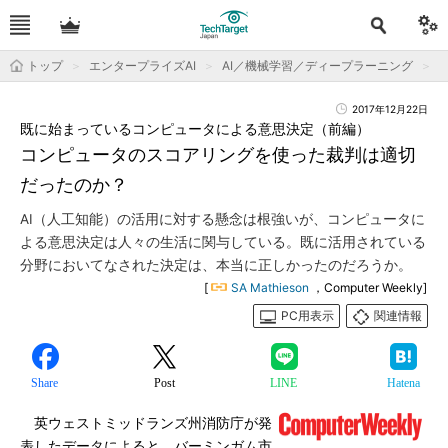
トップ
エンタープライズAI
AI／機械学習／ディープラーニング
2017年12月22日
既に始まっているコンピュータによる意思決定（前編）
コンピュータのスコアリングを使った裁判は適切
だったのか？
AI（人工知能）の活用に対する懸念は根強いが、コンピュータに
よる意思決定は人々の生活に関与している。既に活用されている
分野においてなされた決定は、本当に正しかったのだろうか。
[
SA Mathieson
，Computer Weekly]
PC用表示
関連情報
Share
Post
LINE
Hatena
英ウェストミッドランズ州消防庁が発
表したデータによると、バーミンガム市