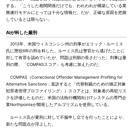
する。「こうした相関関係だけでも、われわれが構築している業
務遂行モデルにとっては十分な情報だ。だが、正確な原因を把握
しているとは限らない」
AIが科した厳刑
2013年、米国ウィスコンシン州の判事がエリック・ルーミス
氏に懲役6年の刑を科した。ルーミス氏は警官から逃げたことに
対して有罪を認めていたが、問題は刑期の長さだった。判事は量
刑の際、「COMPASスコア」も考慮に加えたのだ。
COMPAS（Correctional Offender Management Profiling for
Alternative Sanctions：直訳すると「代替制裁のための矯正対象
犯罪者管理プロファイリング」）スコアとは、対象者の再犯リス
クを評価したものだ。米国の法執行機関向けITシステムの専門企
業Northpointeが開発したアルゴリズムを使用している。
ルーミス氏が量刑に対して不服申し立てを行ったことにより、
新たな問題点が浮上した。