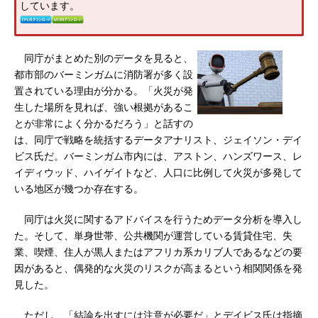
しています。
同庁がまとめた別のデータを見ると、
都市部のバーミンガムに消防署が多く設
置されている理由が分かる。「火災が発
生した場所を見れば、強い根拠があるこ
とが非常によく分かるだろう」と話すの
は、同庁で戦略を統括するデータアナリスト、ジェイソン・デイ
ビス氏だ。バーミンガム市内には、アストン、ハンズワース、レ
イディウッド、ハイゲイトなど、人口に比例して火災が多発して
いる地区が幾つか存在する。
同庁は火災に関するアドバイスを行うためデータ分析を導入し
た。そして、単身世帯、公共機関が運営している賃貸住宅、失
業、喫煙、住人が黒人またはアフリカ系カリブ人であるなどの要
因があると、偶発的な火災のリスクが高まるという相関関係を発
見した。
ただし、「結論を出すには注意が必要だ」とデイビス氏は指摘