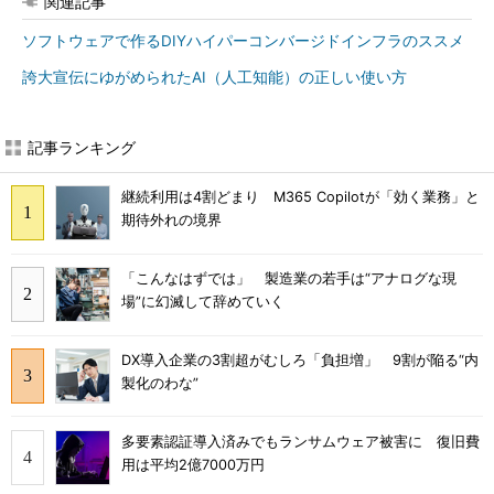
関連記事
ソフトウェアで作るDIYハイパーコンバージドインフラのススメ
誇大宣伝にゆがめられたAI（人工知能）の正しい使い方
記事ランキング
継続利用は4割どまり M365 Copilotが「効く業務」と
期待外れの境界
「こんなはずでは」 製造業の若手は“アナログな現
場”に幻滅して辞めていく
DX導入企業の3割超がむしろ「負担増」 9割が陥る“内
製化のわな”
多要素認証導入済みでもランサムウェア被害に 復旧費
用は平均2億7000万円