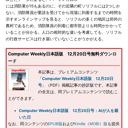
には消防署が15もあるのに、その近隣の町ソリフルには2つしか
ない。消防隊員が要請を受けてから現場に到着するまでの時間を
示すオンラインマップを見ると、ソリフルの多くの地区は郊外の
農村であるため、消防隊員の到着に都市部よりも時間がかかって
いることが分かる。人口の相対的な違いを考慮しても、ソリフル
の行政サービスは行き届いていないことがうかがえる。
Computer Weekly日本語版 12月20日号無料ダウンロ
ード
本記事は、プレミアムコンテンツ
「
Computer Weekly日本語版 12月20日
号
」（PDF）掲載記事の抄訳版です。本記事
の全文は、同プレミアムコンテンツで読むこ
とができます。
Computer Weekly日本語版 12月20日号：AIが人を裁
いた日
なお、同コンテンツの
EPUB版
および
Kindle（MOBI）版
も提供