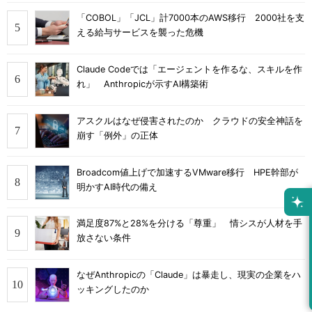
「COBOL」「JCL」計7000本のAWS移行 2000社を支
える給与サービスを襲った危機
Claude Codeでは「エージェントを作るな、スキルを作
れ」 Anthropicが示すAI構築術
アスクルはなぜ侵害されたのか クラウドの安全神話を
崩す「例外」の正体
Broadcom値上げで加速するVMware移行 HPE幹部が
明かすAI時代の備え
満足度87%と28%を分ける「尊重」 情シスが人材を手
放さない条件
なぜAnthropicの「Claude」は暴走し、現実の企業をハ
ッキングしたのか