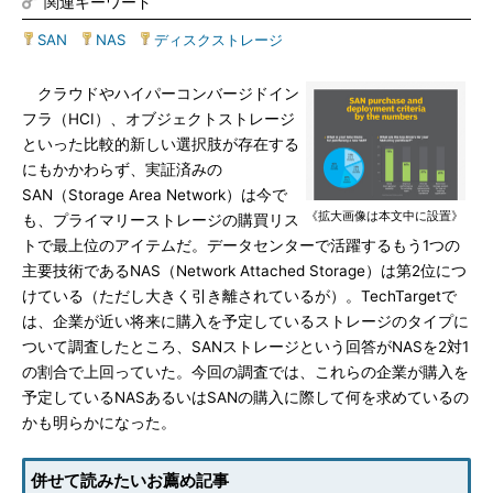
関連キーワード
SAN
|
NAS
|
ディスクストレージ
クラウドやハイパーコンバージドイン
フラ（HCI）、オブジェクトストレージ
といった比較的新しい選択肢が存在する
にもかかわらず、実証済みの
SAN（Storage Area Network）は今で
《拡大画像は本文中に設置》
も、プライマリーストレージの購買リス
トで最上位のアイテムだ。データセンターで活躍するもう1つの
主要技術であるNAS（Network Attached Storage）は第2位につ
けている（ただし大きく引き離されているが）。TechTargetで
は、企業が近い将来に購入を予定しているストレージのタイプに
ついて調査したところ、SANストレージという回答がNASを2対1
の割合で上回っていた。今回の調査では、これらの企業が購入を
予定しているNASあるいはSANの購入に際して何を求めているの
かも明らかになった。
併せて読みたいお薦め記事