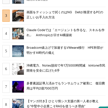
画面をティッシュで拭くのはNG Dellが推奨するPCの
正しいお手入れ方法
Claude Codeでは「エージェントを作るな、スキルを作
れ」 Anthropicが示すAI構築術
Broadcom値上げで加速するVMware移行 HPE幹部が
明かすAI時代の備え
沖縄電力、Notes脱却で年1万5000時間減 kintone市民
開発を安全に広げた6手
多要素認証導入済みでもランサムウェア被害に 復旧費
用は平均2億7000万円
【マンガ付き】ひとり情シス支援の第一人者が教え
る”中堅中小企業こそRAGを使うべき理由”