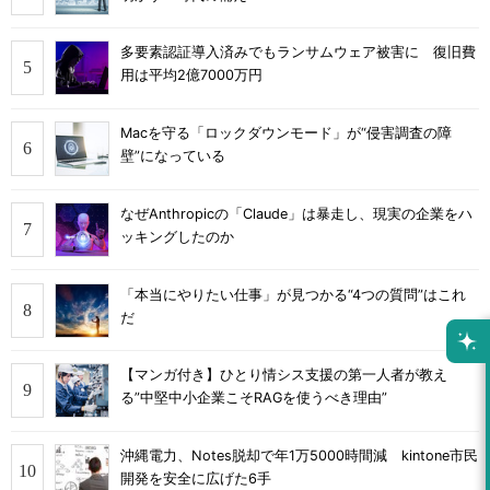
多要素認証導入済みでもランサムウェア被害に 復旧費
用は平均2億7000万円
Macを守る「ロックダウンモード」が“侵害調査の障
壁”になっている
なぜAnthropicの「Claude」は暴走し、現実の企業をハ
ッキングしたのか
「本当にやりたい仕事」が見つかる“4つの質問”はこれ
だ
【マンガ付き】ひとり情シス支援の第一人者が教え
る”中堅中小企業こそRAGを使うべき理由”
沖縄電力、Notes脱却で年1万5000時間減 kintone市民
開発を安全に広げた6手