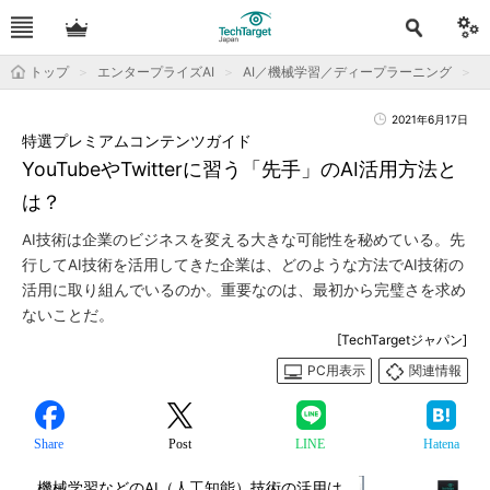
トップ
エンタープライズAI
AI／機械学習／ディープラーニング
2021年6月17日
特選プレミアムコンテンツガイド
YouTubeやTwitterに習う「先手」のAI活用方法と
は？
AI技術は企業のビジネスを変える大きな可能性を秘めている。先
行してAI技術を活用してきた企業は、どのような方法でAI技術の
活用に取り組んでいるのか。重要なのは、最初から完璧さを求め
ないことだ。
[TechTargetジャパン]
PC用表示
関連情報
Share
Post
LINE
Hatena
機械学習などのAI（人工知能）技術の活用は