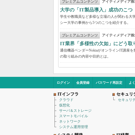
プレミアムコンテンツ
アイティメディア株
大学の「IT製品導入」成功のこつ
学生や教職員など多様な立場の人が関わる大学
シー大学の事例から5つのこつを紹介する。
プレミアムコンテンツ
アイティメディア株
IT業界「多様性の欠如」にどう取り
通信機器ベンダーNokiaがオンラインIT講
の取り組みの内容や目的とは。
ログイン
会員登録
パスワード再設定
よ
ITインフラ
セキュリ
クラウド
セキュリ
仮想化
サーバ＆ストレージ
スマートモバイル
ネットワーク
システム運用管理