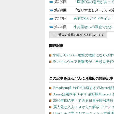
229
「医療DXの意欲があっ
228
「なりすましメール」の
227
医療DXのガイドライン「WG
226
小売業者への調査で分か
過去の連載記事が 225 件あります
関連記事
学校がサイバー攻撃の標的になりやすい
ランサムウェア攻撃者が「学校は身代