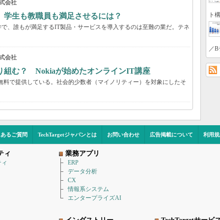
式会社
ト構
 学生も教職員も満足させるには？
で、誰もが満足するIT製品・サービスを導入するのは至難の業だ。テネ
／B
式会社
組む？ Nokiaが始めたオンラインIT講座
座を無料で提供している。社会的少数者（マイノリティー）を対象にしたそ
くあるご質問
TechTargetジャパンとは
お問い合わせ
広告掲載について
利用規
ティ
業務アプリ
ティ
ERP
データ分析
CX
情報系システム
エンタープライズAI