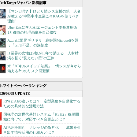
TechTargetジャパン 新着記事
【マンガ付き】ひとり情シス支援の第一人者
が教える”中堅中小企業こそRAGを使うべき
理由”
Uber Eatsに学ぶAIエージェント本番運用術
1万都市の料理画像を自己修復
Azureは限界ギリギリ 絶好調Microsoftを襲
う「GPU不足」の深刻度
IT業界の女性は9割が10年で消える 人材枯
渇を招く“見えない壁”の正体
米「AIキルスイッチ法案」 情シスが今から
備える5つのリスク回避策
ホワイトペーパーランキング
026/08/08 UPDATE
RPAとAIの違いとは？ 定型業務を自動化する
ための具体的な活用方法
国税庁の次世代基幹システム「KSK2」稼働開
始に向けて、対応すべき変更点とは？
AI活用を阻む「ナレッジの断片化」、成果を引
き出す情報活用の仕組みとは？