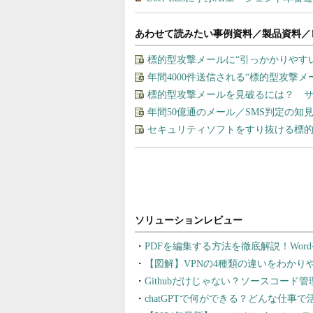
あわせて読みたい事例資料／製品資料／
標的型攻撃メールに“引っかかりやす
年間4000件送信される“標的型攻撃
標的型攻撃メールを見破るには？ 
年間50億通のメール／SMS判定の
セキュリティソフトをすり抜ける標
PDFを編集する方法を徹底解説！Wor
【図解】VPNの4種類の違いをわか
Githubだけじゃない？ソースコード
chatGPTで何ができる？どんな仕事