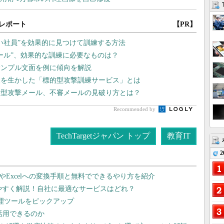
レポート
【PR】
い社員”を効果的に見つけて訓練する方法
メール”、効果的な訓練に必要なものは？
サンプル文面を例に傾向を解説
知見を生かした「標的型攻撃訓練サービス」とは
的型攻撃メール、不審メールの見破り方とは？
Recommended by
TechTargetジャパン トップ
教育IT
2
dやExcelへの変換手順と無料でできるやり方を紹介
りやすく解説！自社に最適なサービスはどれ？
管理ツールをピックアップ
で活用できるのか