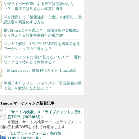
なぜサイバー攻撃による被害は沈静化しな
い？ 報道では見えない本質に迫る
AIを活用して「情報過多・分散」を解消し、意
思決定を高速化する方法
脱VMwareに何を選ぶ？ 市場分析や実機検証
から見えた仮想化基盤移行の現実解
マンガで解説、1日で生成AI環境を構築できる
ワークショップの中身とは？
AIエージェントに潜む“見えないリスク”、過剰
なアクセス権をどう制御する？
「Microsoft 365」徹底解説ガイド【Teams編】
JR西日本ITソリューションズが「監視業務の属
人化」を解消した方法とは？
ITmedia マーケティング新着記事
「サイト内検索」＆「ライブチャット」売れ
筋TOP5（2025年5月）
今週は、サイト内検索ツールとライブチャッ
国内売れ筋TOP5をそれぞれ紹介します。
「ECプラットフォーム」売れ筋
TOP10（2025年5月）