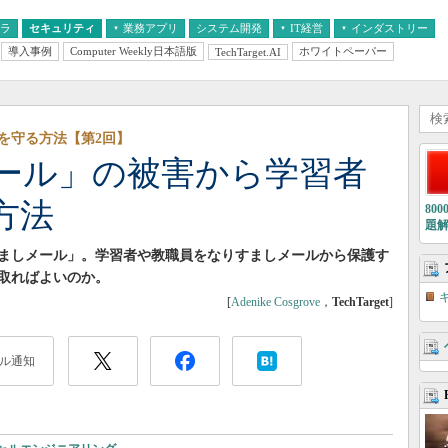
フラ
セキュリティ
業務アプリ
システム開発
IT経営
インダストリー
導入事例
Computer Weekly日本語版
ホワイトペーパー
TechTarget.AI
AI
経営とIT
医療IT
中堅・中小企業とIT
教育IT
を守る方法【第2回】
ール」の被害から学習者
方法
80
題
ましメール」。学習者や教職員をなりすましメールから保護す
取ればよいのか。
[
Adenike Cosgrove
，
TechTarget
]
ル通知