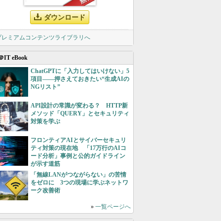
ダウンロード
 プレミアムコンテンツライブラリへ
＠IT eBook
ChatGPTに「入力してはいけない」5
項目――押さえておきたい“生成AIの
NGリスト”
API設計の常識が変わる？ HTTP新
メソッド「QUERY」とセキュリティ
対策を学ぶ
フロンティアAIとサイバーセキュリ
ティ対策の現在地 「17万行のAIコ
ード分析」事例と公的ガイドライン
が示す道筋
「無線LANがつながらない」の苦情
をゼロに 3つの現場に学ぶネットワ
ーク改善術
»
一覧ページへ