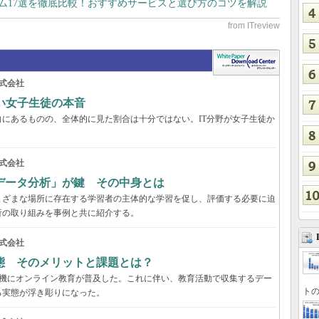
テム17選を徹底比較！おすすめサービスと選び方のコツを解説
式会社
い女子生徒の本音
にあるものの、全体的に見た割合は十分ではない。IT分野が女子生徒か
式会社
データ分析」が鍵 その中身とは
まざまな場所に存在する学習者の主体的な学習を促し、評価する必要に迫
析の取り組みを事例と共に紹介する。
式会社
態 そのメリットと課題とは？
を契機にオンライン教育が普及した。これに伴い、教育活動で収集するデー
トの
る実態が浮き彫りになった。