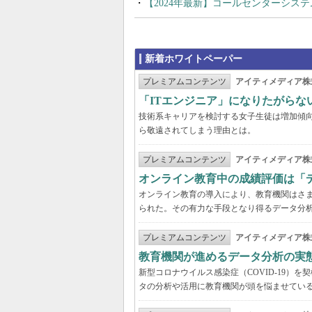
【2024年最新】コールセンターシス
新着ホワイトペーパー
プレミアムコンテンツ
アイティメディア株
「ITエンジニア」になりたがらな
技術系キャリアを検討する女子生徒は増加傾向
ら敬遠されてしまう理由とは。
プレミアムコンテンツ
アイティメディア株
オンライン教育中の成績評価は「
オンライン教育の導入により、教育機関はさ
られた。その有力な手段となり得るデータ分
プレミアムコンテンツ
アイティメディア株
教育機関が進めるデータ分析の実
新型コロナウイルス感染症（COVID-19）
タの分析や活用に教育機関が頭を悩ませてい