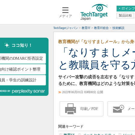
ITイン
製品比較
メディア
クラウド
エンタープライズ
ERP
仮想化
TechTargetジャパン
教育IT
教育IT総合
技術解説
データ分析
サーバ＆ストレージ
教育機関が「なりすましメール」から身
CX
スマートモバイル
ココ知り！
「なりすましメ
情報系システム
ネットワーク
育機関のDMARC拒否設定
と教職員を守る
システム運用管理
内向け確認ポイント整理
サイバー攻撃の成否を左右する「なりす
職員・学生の訓練設計
るために、教育機関はどのような対策を
≫
2022年06月01日 05時00分 公開
印刷／PDF
メー
関連キーワード