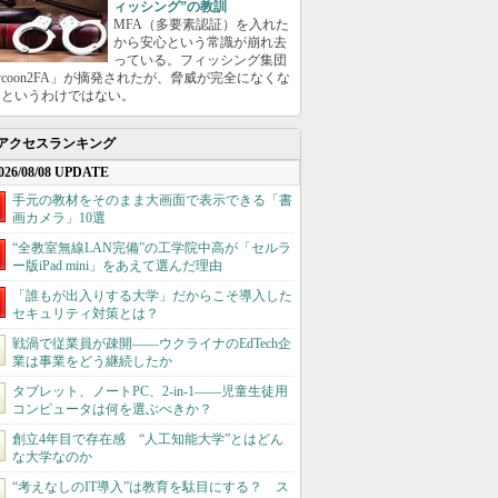
ィッシング”の教訓
MFA（多要素認証）を入れた
から安心という常識が崩れ去
っている。フィッシング集団
ycoon2FA」が摘発されたが、脅威が完全になくな
たというわけではない。
アクセスランキング
026/08/08 UPDATE
手元の教材をそのまま大画面で表示できる「書
画カメラ」10選
“全教室無線LAN完備”の工学院中高が「セルラ
ー版iPad mini」をあえて選んだ理由
「誰もが出入りする大学」だからこそ導入した
セキュリティ対策とは？
戦渦で従業員が疎開――ウクライナのEdTech企
業は事業をどう継続したか
タブレット、ノートPC、2-in-1――児童生徒用
コンピュータは何を選ぶべきか？
創立4年目で存在感 “人工知能大学”とはどん
な大学なのか
“考えなしのIT導入”は教育を駄目にする？ ス