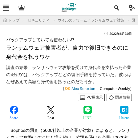
トップ
セキュリティ
ウイルス／ワーム／ランサムウェア対策
運用
2022年6月30日
バックアップしていても使わない!?
ランサムウェア被害者が、自力で復旧できるのに
身代金を払うワケ
調査の結果、ランサムウェア攻撃を受けて身代金を支払った企業
の4分の1は、バックアップなどの復旧手段を持っていた。彼らは
なぜあえて高額な身代金を払ったのだろうか。
[
Alex Scroxton
，Computer Weekly]
PC用表示
関連情報
Share
Post
LINE
Hatena
Sophosの調査（5000社以上の企業が対象）によると、ランサ
ムウェア攻撃は2021年も増え続け、攻撃を受けた企業は2020年