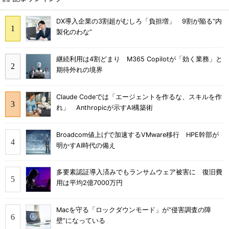
DX導入企業の3割超がむしろ「負担増」 9割が陥る“内
製化のわな”
継続利用は4割どまり M365 Copilotが「効く業務」と
期待外れの境界
Claude Codeでは「エージェントを作るな、スキルを作
れ」 Anthropicが示すAI構築術
Broadcom値上げで加速するVMware移行 HPE幹部が
明かすAI時代の備え
多要素認証導入済みでもランサムウェア被害に 復旧費
用は平均2億7000万円
Macを守る「ロックダウンモード」が“侵害調査の障
壁”になっている