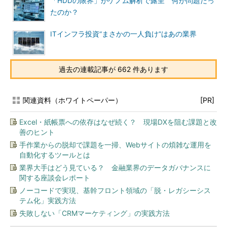
「HDDの限界」がゲノム解析で露呈 何が問題だっ
たのか？
ITインフラ投資“まさかの一人負け”はあの業界
過去の連載記事が 662 件あります
関連資料（ホワイトペーパー）
[PR]
Excel・紙帳票への依存はなぜ続く？ 現場DXを阻む課題と改
善のヒント
手作業からの脱却で課題を一掃、Webサイトの煩雑な運用を
自動化するツールとは
業界大手はどう見ている？ 金融業界のデータガバナンスに
関する座談会レポート
ノーコードで実現、基幹フロント領域の「脱・レガシーシス
テム化」実践方法
失敗しない「CRMマーケティング」の実践方法