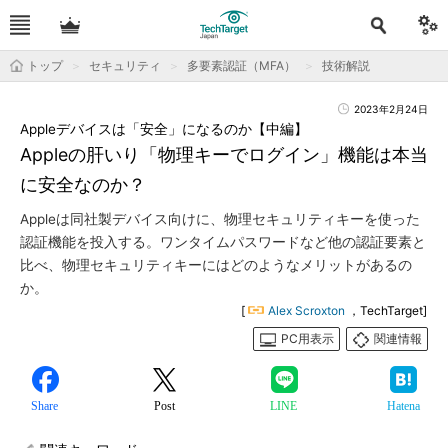
トップ
セキュリティ
多要素認証（MFA）
技術解説
2023年2月24日
Appleデバイスは「安全」になるのか【中編】
Appleの肝いり「物理キーでログイン」機能は本当
に安全なのか？
Appleは同社製デバイス向けに、物理セキュリティキーを使った
認証機能を投入する。ワンタイムパスワードなど他の認証要素と
比べ、物理セキュリティキーにはどのようなメリットがあるの
か。
[
Alex Scroxton
，TechTarget]
PC用表示
関連情報
Share
Post
LINE
Hatena