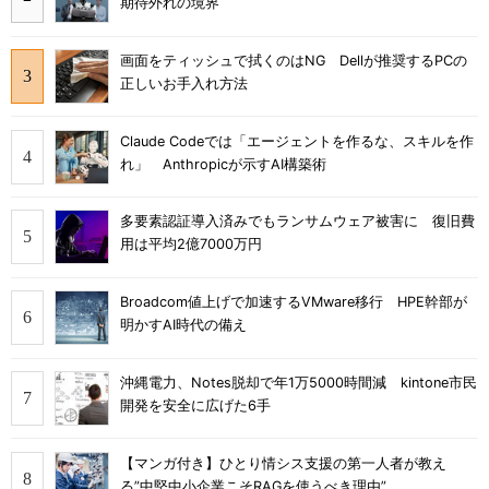
期待外れの境界
画面をティッシュで拭くのはNG Dellが推奨するPCの
正しいお手入れ方法
Claude Codeでは「エージェントを作るな、スキルを作
れ」 Anthropicが示すAI構築術
多要素認証導入済みでもランサムウェア被害に 復旧費
用は平均2億7000万円
Broadcom値上げで加速するVMware移行 HPE幹部が
明かすAI時代の備え
沖縄電力、Notes脱却で年1万5000時間減 kintone市民
開発を安全に広げた6手
【マンガ付き】ひとり情シス支援の第一人者が教え
る”中堅中小企業こそRAGを使うべき理由”