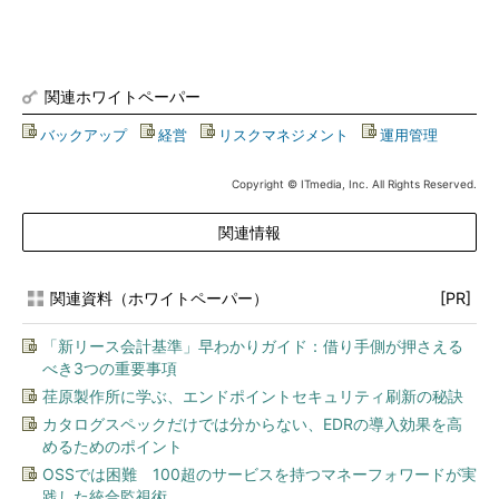
関連ホワイトペーパー
バックアップ
|
経営
|
リスクマネジメント
|
運用管理
Copyright © ITmedia, Inc. All Rights Reserved.
関連情報
関連資料（ホワイトペーパー）
[PR]
「新リース会計基準」早わかりガイド：借り手側が押さえる
べき3つの重要事項
荏原製作所に学ぶ、エンドポイントセキュリティ刷新の秘訣
カタログスペックだけでは分からない、EDRの導入効果を高
めるためのポイント
OSSでは困難 100超のサービスを持つマネーフォワードが実
践した統合監視術