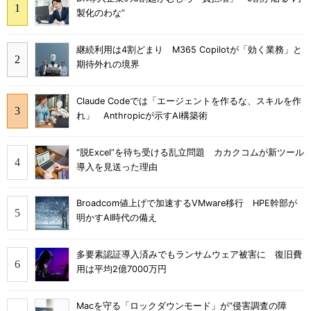
製化のわな”
継続利用は4割どまり M365 Copilotが「効く業務」と
期待外れの境界
Claude Codeでは「エージェントを作るな、スキルを作
れ」 Anthropicが示すAI構築術
“脱Excel”を待ち受ける乱立問題 カカクコムが新ツール
導入を見送った理由
Broadcom値上げで加速するVMware移行 HPE幹部が
明かすAI時代の備え
多要素認証導入済みでもランサムウェア被害に 復旧費
用は平均2億7000万円
Macを守る「ロックダウンモード」が“侵害調査の障