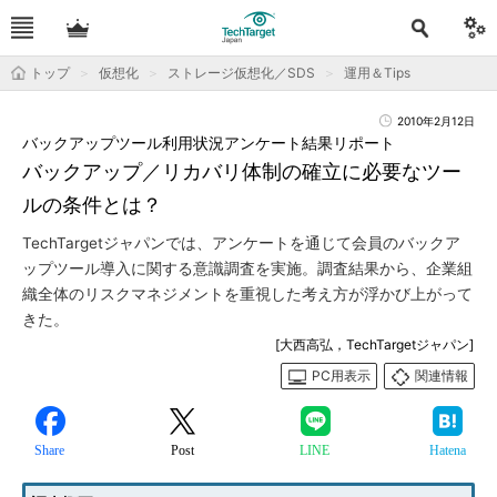
トップ
仮想化
ストレージ仮想化／SDS
運用＆Tips
2010年2月12日
バックアップツール利用状況アンケート結果リポート
バックアップ／リカバリ体制の確立に必要なツー
ルの条件とは？
TechTargetジャパンでは、アンケートを通じて会員のバックア
ップツール導入に関する意識調査を実施。調査結果から、企業組
織全体のリスクマネジメントを重視した考え方が浮かび上がって
きた。
[大西高弘，TechTargetジャパン]
PC用表示
関連情報
Share
Post
LINE
Hatena