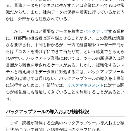
る。業務データをビジネスに生かすことは企業にとってもはや常
識だからだ。また、社内データの保存を着実に行っているかどう
かは、外部からも注視されている。
しかし、それほど重要なデータを着実に
バックアップ
する業務
に、IT部門の担当者は頭を悩ませることが多い。この業務は慎重
さを要求され、手間も掛かるが、一方で経営層やユーザー部門か
らは「コストを掛けずにできて当たり前」という感覚でとらえら
れやすい。バックアップ業務においては、ツールの新規導入は経
営層から難色を示されるケースがある。しかし、複雑化するシス
テムと増え続けるデータ量に対処するには、バックアップツール
の導入は避けては通れない。バックアップツールの導入を上層部
に説得するために、IT部門では、
リスクマネジメント
に対する関
心が経営層にも浸透してきていることを利用することがあるとい
う。
バックアップツールの導入および検討状況
まず、読者が所属する企業のバックアップツール導入および検
討状況について質問した結果が以下のグラフになる。