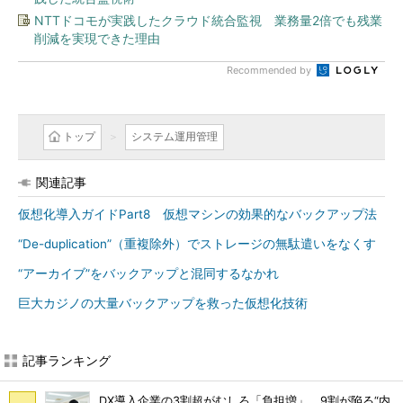
NTTドコモが実践したクラウド統合監視 業務量2倍でも残業
削減を実現できた理由
Recommended by
トップ
システム運用管理
関連記事
仮想化導入ガイドPart8 仮想マシンの効果的なバックアップ法
“De-duplication”（重複除外）でストレージの無駄遣いをなくす
“アーカイブ”をバックアップと混同するなかれ
巨大カジノの大量バックアップを救った仮想化技術
記事ランキング
DX導入企業の3割超がむしろ「負担増」 9割が陥る“内