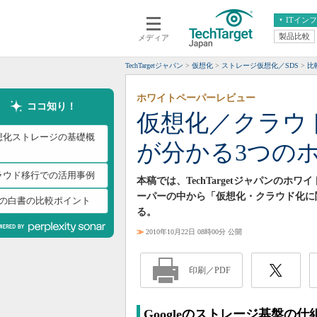
ITイン
製品比較
メディア
クラウド
エンタープライズ
ERP
仮想化
TechTargetジャパン
仮想化
ストレージ仮想化／SDS
比
データ分析
サーバ＆ストレージ
ホワイトペーパーレビュー
CX
スマートモバイル
ココ知り！
仮想化／クラウ
情報系システム
ネットワーク
想化ストレージの基礎概
が分かる3つの
システム運用管理
ラウド移行での活用事例
本稿では、TechTargetジャパンの
ーパーの中から「仮想化・クラウド化に
つの白書の比較ポイント
る。
≫
2010年10月22日 08時00分 公開
印刷／PDF
Googleのストレージ基盤の