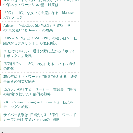
Wi-Fi 7を入れるだけでは解決しない AI時代の
企業ネットワーク3つの壁 対策は
「5G」「4G」を抜いて主流になる「Massive
IoT」とは？
Aristaが「VeloCloud SD-WAN」を買収 そ
の“真の狙い”とBroadcomの思惑
「IPsec-VPN」と「SSL-VPN」の違いは？ 仕
組みからデメリットまで徹底解説
PCだけじゃない、通信分野に広がる「ホワイ
トボックス」旋風
“6G誕生”へ 「5G」の先にあるモバイル通信
の進化
2030年にネットワークが“限界”を迎える 通信
事業者の切実な悩み
15万人が熱狂する「ダービー」舞台裏 “通信
の崩壊”を防いだIT部門の戦略
VRF（Virtual Routing and Forwarding：仮想ルー
ティング／転送）
サイバー攻撃は1日当たり3～5億件 ワールド
カップ2026を支えたLenovoのIT戦略