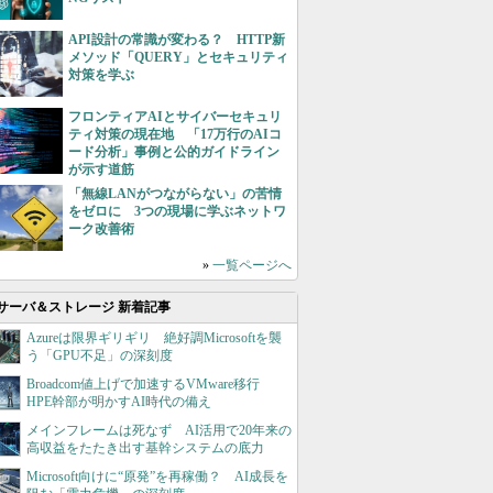
API設計の常識が変わる？ HTTP新
メソッド「QUERY」とセキュリティ
対策を学ぶ
フロンティアAIとサイバーセキュリ
ティ対策の現在地 「17万行のAIコ
ード分析」事例と公的ガイドライン
が示す道筋
「無線LANがつながらない」の苦情
をゼロに 3つの現場に学ぶネットワ
ーク改善術
»
一覧ページへ
サーバ＆ストレージ 新着記事
Azureは限界ギリギリ 絶好調Microsoftを襲
う「GPU不足」の深刻度
Broadcom値上げで加速するVMware移行
HPE幹部が明かすAI時代の備え
メインフレームは死なず AI活用で20年来の
高収益をたたき出す基幹システムの底力
Microsoft向けに“原発”を再稼働？ AI成長を