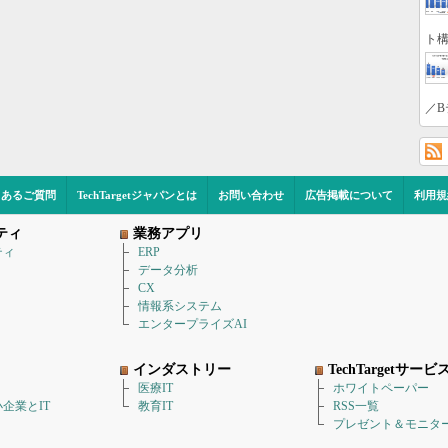
ト構
／B
くあるご質問
TechTargetジャパンとは
お問い合わせ
広告掲載について
利用規
ティ
業務アプリ
ティ
ERP
データ分析
CX
情報系システム
エンタープライズAI
インダストリー
TechTargetサービ
医療IT
ホワイトペーパー
企業とIT
教育IT
RSS一覧
プレゼント＆モニタ