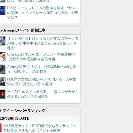
阻む「電力危機」の深刻度
IBMがメインフレームの聖域を解体 情シス
の悲願「メインフレーム運用の共通化」が現
実に？
TechTargetジャパン 新着記事
【マンガ付き】ひとり情シス支援の第一人者
が教える”中堅中小企業こそRAGを使うべき
理由”
Uber Eatsに学ぶAIエージェント本番運用術
1万都市の料理画像を自己修復
Azureは限界ギリギリ 絶好調Microsoftを襲
う「GPU不足」の深刻度
IT業界の女性は9割が10年で消える 人材枯
渇を招く“見えない壁”の正体
米「AIキルスイッチ法案」 情シスが今から
備える5つのリスク回避策
ホワイトペーパーランキング
026/08/08 UPDATE
NAS選定ガイド：RAID構成からランサムウェ
ア対策まで見るべきポイントを解説