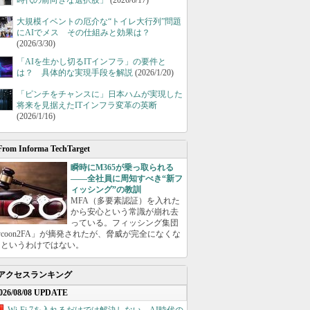
時代の前向きな選択肢」
(2026/6/17)
大規模イベントの厄介な“トイレ大行列”問題
にAIでメス その仕組みと効果は？
(2026/3/30)
「AIを生かし切るITインフラ」の要件と
は？ 具体的な実現手段を解説
(2026/1/20)
「ピンチをチャンスに」日本ハムが実現した
将来を見据えたITインフラ変革の英断
(2026/1/16)
From Informa TechTarget
瞬時にM365が乗っ取られる
――全社員に周知すべき“新フ
ィッシング”の教訓
MFA（多要素認証）を入れた
から安心という常識が崩れ去
っている。フィッシング集団
ycoon2FA」が摘発されたが、脅威が完全になくな
たというわけではない。
アクセスランキング
026/08/08 UPDATE