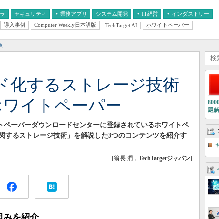
フラ
セキュリティ
業務アプリ
システム開発
IT経営
インダストリー
導入事例
Computer Weekly日本語版
ホワイトペーパー
TechTarget.AI
AI
経営とIT
医療IT
中堅・中小企業とIT
教育IT
較
ド化するストレージ技術
ホワイトペーパー
80
題
ホワイトペーパーダウンロードセンターに登録されているホワイトペ
関するストレージ技術」を解説した3つのコンテンツを紹介す
[翁長 潤，
TechTargetジャパン
]
仕組みを紹介