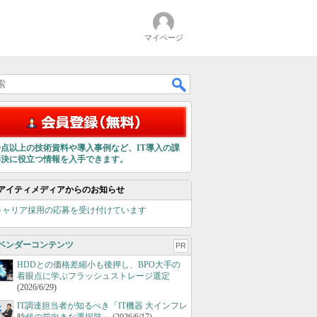
マイページ
00点以上の技術資料や導入事例など、IT導入の課
解決に役立つ情報を入手できます。
アイティメディアからのお知らせ
キャリア採用の応募を受け付けています
ベンダーコンテンツ
PR
HDDとの価格差縮小も後押し、BPO大手の
着眼点に学ぶフラッシュストレージ選定
(2026/6/29)
IT調達担当者が知るべき「IT機器 大インフレ