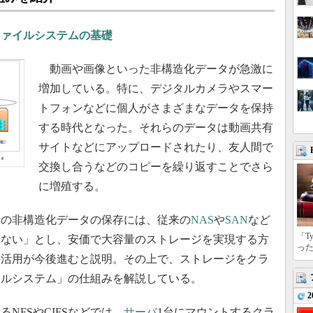
ファイルシステムの基礎
動画や画像といった非構造化データが急激に
増加している。特に、デジタルカメラやスマー
トフォンなどに個人がさまざまなデータを保持
する時代となった。それらのデータは動画共有
サイトなどにアップロードされたり、友人間で
交換し合うなどのコピーを繰り返すことでさら
に増殖する。
の非構造化データの保存には、従来の
NAS
や
SAN
など
「T
えない」とし、安価で大容量のストレージを実現する方
っ
の活用が今後進むと説明。その上で、ストレージをクラ
イルシステム」の仕組みを解説している。
2
FSやCIFSなどでは、
サーバ
1台にマウントするクラ