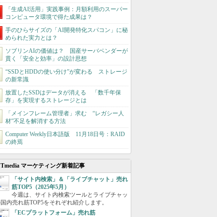
「生成AI活用」実践事例：月額利用のスーパー
コンピュータ環境で得た成果は？
手のひらサイズの「AI開発特化スパコン」に秘
められた実力とは？
ソブリンAIの価値は？ 国産サーバベンダーが
貫く「安全と効率」の設計思想
“SSDとHDDの使い分け”が変わる ストレージ
の新常識
放置したSSDはデータが消える 「数千年保
存」を実現するストレージとは
「メインフレーム管理者」求む “レガシー人
材”不足を解消する方法
Computer Weekly日本語版 11月18日号：RAID
の終焉
ITmedia マーケティング新着記事
「サイト内検索」＆「ライブチャット」売れ
筋TOP5（2025年5月）
今週は、サイト内検索ツールとライブチャッ
国内売れ筋TOP5をそれぞれ紹介します。
「ECプラットフォーム」売れ筋