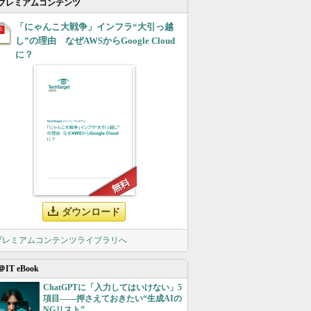
プレミアムコンテンツ
「にゃんこ大戦争」インフラ“大引っ越
し”の理由 なぜAWSからGoogle Cloud
に？
ダウンロード
 プレミアムコンテンツライブラリへ
＠IT eBook
ChatGPTに「入力してはいけない」5
項目――押さえておきたい“生成AIの
NGリスト”