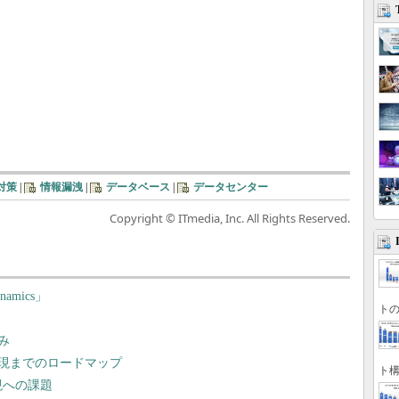
対策
|
情報漏洩
|
データベース
|
データセンター
Copyright © ITmedia, Inc. All Rights Reserved.
mics」
トの
み
実現までのロードマップ
ト構
現への課題