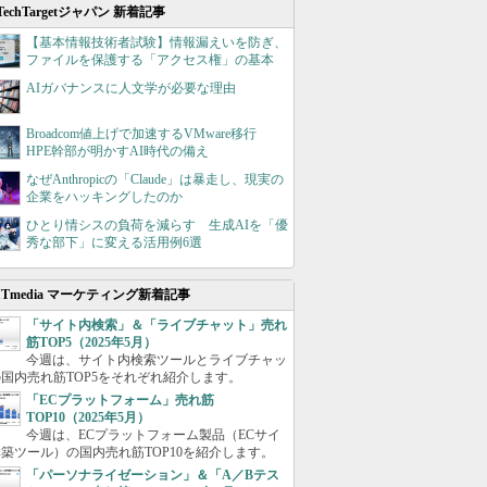
TechTargetジャパン 新着記事
【基本情報技術者試験】情報漏えいを防ぎ、
ファイルを保護する「アクセス権」の基本
AIガバナンスに人文学が必要な理由
Broadcom値上げで加速するVMware移行
HPE幹部が明かすAI時代の備え
なぜAnthropicの「Claude」は暴走し、現実の
企業をハッキングしたのか
ひとり情シスの負荷を減らす 生成AIを「優
秀な部下」に変える活用例6選
ITmedia マーケティング新着記事
「サイト内検索」＆「ライブチャット」売れ
筋TOP5（2025年5月）
今週は、サイト内検索ツールとライブチャッ
国内売れ筋TOP5をそれぞれ紹介します。
「ECプラットフォーム」売れ筋
TOP10（2025年5月）
今週は、ECプラットフォーム製品（ECサイ
築ツール）の国内売れ筋TOP10を紹介します。
「パーソナライゼーション」＆「A／Bテス