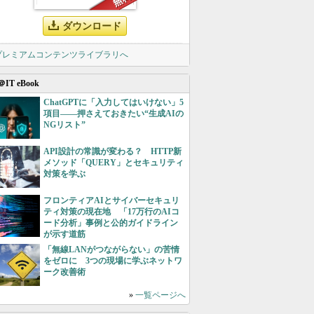
ダウンロード
 プレミアムコンテンツライブラリへ
＠IT eBook
ChatGPTに「入力してはいけない」5
項目――押さえておきたい“生成AIの
NGリスト”
API設計の常識が変わる？ HTTP新
メソッド「QUERY」とセキュリティ
対策を学ぶ
フロンティアAIとサイバーセキュリ
ティ対策の現在地 「17万行のAIコ
ード分析」事例と公的ガイドライン
が示す道筋
「無線LANがつながらない」の苦情
をゼロに 3つの現場に学ぶネットワ
ーク改善術
»
一覧ページへ