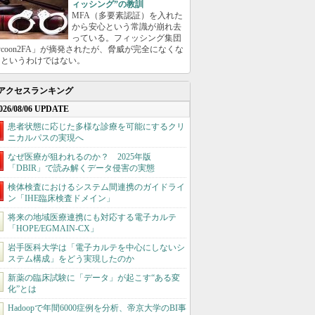
ィッシング”の教訓
MFA（多要素認証）を入れた
から安心という常識が崩れ去
っている。フィッシング集団
ycoon2FA」が摘発されたが、脅威が完全になくな
たというわけではない。
アクセスランキング
026/08/06 UPDATE
患者状態に応じた多様な診療を可能にするクリ
ニカルパスの実現へ
なぜ医療が狙われるのか？ 2025年版
「DBIR」で読み解くデータ侵害の実態
検体検査におけるシステム間連携のガイドライ
ン「IHE臨床検査ドメイン」
将来の地域医療連携にも対応する電子カルテ
「HOPE/EGMAIN-CX」
岩手医科大学は「電子カルテを中心にしないシ
ステム構成」をどう実現したのか
新薬の臨床試験に「データ」が起こす“ある変
化”とは
Hadoopで年間6000症例を分析、帝京大学のBI事