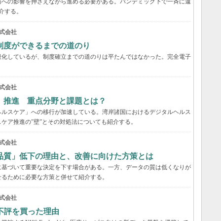
務への影響を押さえながら進める必要がある。パンデミック下で一斉に遠
介する。
式会社
制度ができるまでの道のり
般化しているが、制度確立までの道のりは平たんではなかった。完全電子
式会社
」推進 重点分野と課題とは？
ヘルスケア」への移行が加速している。湾岸諸国におけるデジタルヘルス
ケア推進の”壁”とその対処法についても紹介する。
式会社
品質」低下の理由と、改善に向けた方策とは
に基づいて重要な決定を下す場合がある。一方、データの質は低くなりが
せるために必要な方策と併せて紹介する。
式会社
不評を買った理由