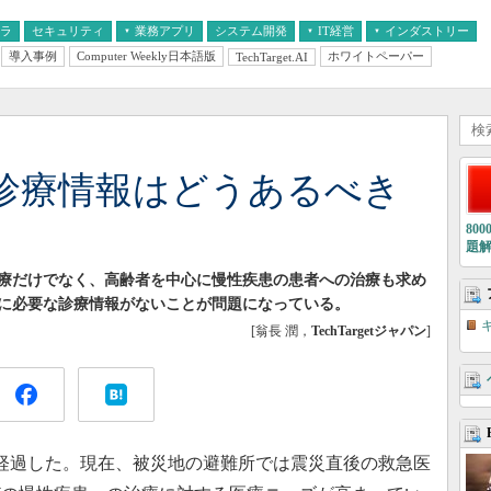
フラ
セキュリティ
業務アプリ
システム開発
IT経営
インダストリー
導入事例
Computer Weekly日本語版
ホワイトペーパー
TechTarget.AI
AI
経営とIT
医療IT
中堅・中小企業とIT
教育IT
診療情報はどうあるべき
80
題
療だけでなく、高齢者を中心に慢性疾患の患者への治療も求め
に必要な診療情報がないことが問題になっている。
[翁長 潤，
TechTargetジャパン
]
経過した。現在、被災地の避難所では震災直後の救急医