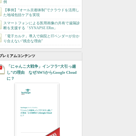
例
【事例】“オール京都体制”でクラウドを活用し
た地域包括ケアを実現
スマートフォンによる医用画像の共有で遠隔診
断を支援する「SYNAPSE ERm」
「電子カルテ」導入で病院とITベンダーが分か
り合えない“残念な理由”
プレミアムコンテンツ
「にゃんこ大戦争」インフラ“大引っ越
し”の理由 なぜAWSからGoogle Cloud
に？