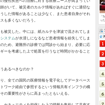
どの慢性疾患への治療に対する医療ニーズが高まってい
医師がいて、被災者のカルテ情報があればすぐに適切な
そうした情報があることは少なく、また患者自身がそれ
「T
ースも多くないだろう。
っ
も被災した。中には、紙カルテを津波で流されてしま
2
テシステム
が水浸しになるなど患者情報を紛失してしま
そのため、避難所の診療では問診から始まり、必要に応
ルギーを考慮した上で処置を行うなど時間がかかること
うあるべきなのか？
り、全ての国民の医療情報を電子化してデータベース
ットワーク経由で参照するという情報共有インフラの構
でその重要性がさらに高まったともいえる。
。セキュリティを担保した上で情報を集約して共有す