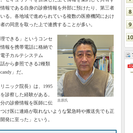
密情報である自身の診療情報を外部に預けたり、第三者
もいる。各地域で進められている複数の医療機関におけ
患者の同意を取った上で連携することが多い。
理できる」というコンセ
療情報を携帯電話に格納で
け電子カルテシステム
帯電話から参照できる2種類
andy」だ。
ニック院長）は、1995
者を診察した経験がある。
吉原氏
自分の診療情報を医師に伝
りつけ医に連絡が取れないような緊急時や搬送先でも正
の開発に至った」という。