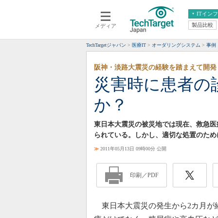
ITイン
製品比較
メディア
クラウド
エンタープライズ
ERP
仮想化
TechTargetジャパン
医療IT
オーダリングシステム
事例
データ分析
サーバ＆ストレージ
阪神・淡路大震災の経験を踏まえて開発
CX
スマートモバイル
災害時に患者の
情報系システム
ネットワーク
か？
システム運用管理
東日本大震災の被災地では現在、救急医
られている。しかし、適切な処置のため
≫
2011年05月13日 09時00分 公開
印刷／PDF
東日本大震災の発生から2カ月が