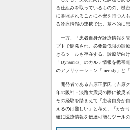
る仕組みを取っているものの、機
に参照されることに不安を持つ人
る診療情報の連携では、基本的に
一方、「患者自身が診療情報を管
プトで開発され、必要最低限の診
きるツールも存在する。診療所向
「Dynamics」のカルテ情報を携
のアプリケーション「merody」と「c
開発者である吉原正彦氏（吉原クリ
年の阪神・淡路大震災の際に被災
その経験を踏まえて「患者自身が
えるのは難しい」と考え、「かか
確に医療情報を伝達可能なツール