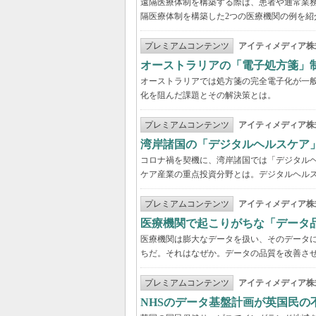
遠隔医療体制を構築する際は、患者や通常業
隔医療体制を構築した2つの医療機関の例を紹
プレミアムコンテンツ
アイティメディア株
オーストラリアの「電子処方箋」
オーストラリアでは処方箋の完全電子化が一
化を阻んだ課題とその解決策とは。
プレミアムコンテンツ
アイティメディア株
湾岸諸国の「デジタルヘルスケア
コロナ禍を契機に、湾岸諸国では「デジタル
ケア産業の重点投資分野とは。デジタルヘルス
プレミアムコンテンツ
アイティメディア株
医療機関で起こりがちな「データ
医療機関は膨大なデータを扱い、そのデータ
ちだ。それはなぜか。データの品質を改善さ
プレミアムコンテンツ
アイティメディア株
NHSのデータ基盤計画が英国民の