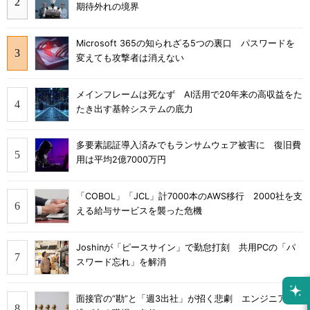
期待外れの境界
Microsoft 365の知られざる5つの裏口 パスワードを
変えても攻撃者は消えない
メインフレームは死なず AI活用で20年来の高収益をた
たき出す基幹システムの底力
多要素認証導入済みでもランサムウェア被害に 復旧費
用は平均2億7000万円
「COBOL」「JCL」計7000本のAWS移行 2000社を支
える給与サービスを襲った危機
Joshinが「ピースサイン」で勤怠打刻 共用PCの「パ
スワード忘れ」を解消
面接官の“勘”と「週3出社」が招く悲劇 エンジニアが