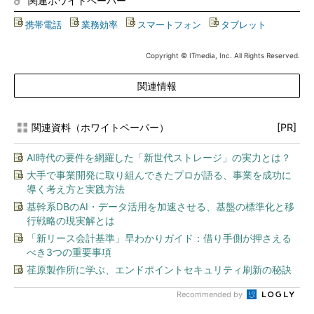
関連ホワイトペーパー
携帯電話
|
業務効率
|
スマートフォン
|
タブレット
Copyright © ITmedia, Inc. All Rights Reserved.
関連情報
関連資料（ホワイトペーパー）
[PR]
AI時代の要件を網羅した「新世代ストレージ」の実力とは？
大手で事業開発に取り組んできたプロが語る、事業を成功に
導く考え方と実践方法
基幹系DBのAI・データ活用を加速させる、基盤の標準化と移
行戦略の現実解とは
「新リース会計基準」早わかりガイド：借り手側が押さえる
べき3つの重要事項
荏原製作所に学ぶ、エンドポイントセキュリティ刷新の秘訣
Recommended by