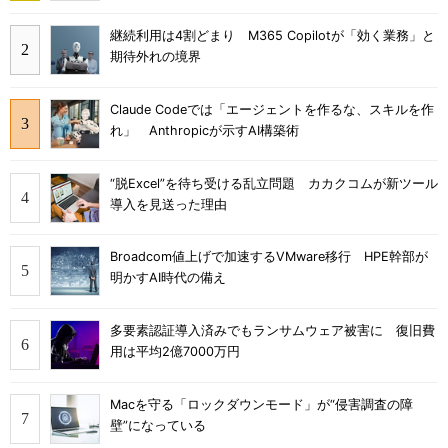
継続利用は4割どまり M365 Copilotが「効く業務」と
期待外れの境界
Claude Codeでは「エージェントを作るな、スキルを作
れ」 Anthropicが示すAI構築術
“脱Excel”を待ち受ける乱立問題 カカクコムが新ツール
導入を見送った理由
Broadcom値上げで加速するVMware移行 HPE幹部が
明かすAI時代の備え
多要素認証導入済みでもランサムウェア被害に 復旧費
用は平均2億7000万円
Macを守る「ロックダウンモード」が“侵害調査の障
壁”になっている