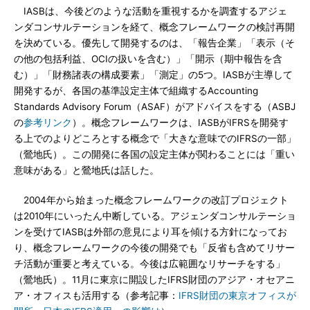
IASBは、今後どのような活動を重視するかを調査するアジェ
ンダコンサルテーションを経て、概念フレームワークの検討再開
を決めている。優先して開発するのは、「報告企業」「表示（そ
の他の包括利益、OCIの扱いを含む）」「開示（期中報告を含
む）」「財務諸表の構成要素」「測定」の5つ。IASBが主導して
開発するが、各国の基準設定主体で組織するAccounting
Standards Advisory Forum（ASAF）がアドバイスをする（ASBJ
の
参考リンク
）。概念フレームワークは、IASBがIFRSを開発す
る上でのよりどころとする概念で「大きな意味でのIFRSの一部」
（鶯地氏）。この開発に各国の設定主体が関わることには「重い
意味がある」と鶯地氏は話した。
2004年から始まった概念フレームワークの改訂プロジェクト
は2010年にいったん中断している。アジェンダコンサルテーショ
ンを受けてIASBは外部の意見により耳を傾ける方針になってお
り、概念フレームワークの今後の開発でも「反省も含めてリサー
チ活動が重要と考えている。今後は広範囲なリサーチをする」
（鶯地氏）。11月に東京に開設したIFRS財団のアジア・オセアニ
ア・オフィスも活用する（参考記事：
IFRS財団の東京オフィスが