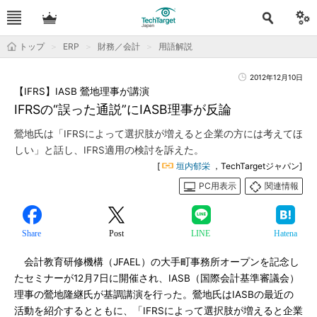
トップ
ERP
財務／会計
用語解説
2012年12月10日
【IFRS】IASB 鶯地理事が講演
IFRSの“誤った通説”にIASB理事が反論
鶯地氏は「IFRSによって選択肢が増えると企業の方には考えてほ
しい」と話し、IFRS適用の検討を訴えた。
[
垣内郁栄
，TechTargetジャパン]
PC用表示
関連情報
Share
Post
LINE
Hatena
会計教育研修機構（JFAEL）の大手町事務所オープンを記念し
たセミナーが12月7日に開催され、IASB（国際会計基準審議会）
理事の鶯地隆継氏が基調講演を行った。鶯地氏はIASBの最近の
活動を紹介するとともに、「IFRSによって選択肢が増えると企業