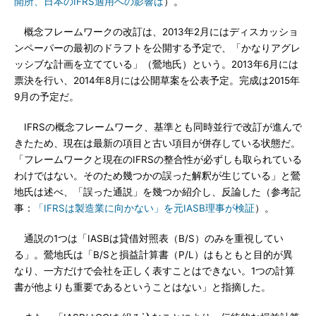
開所、日本のIFRS適用への影響は
）。
概念フレームワークの改訂は、2013年2月にはディスカッショ
ンペーパーの最初のドラフトを公開する予定で、「かなりアグレ
ッシブな計画を立てている」（鶯地氏）という。2013年6月には
票決を行い、2014年8月には公開草案を公表予定。完成は2015年
9月の予定だ。
IFRSの概念フレームワーク、基準とも同時並行で改訂が進んで
きたため、現在は最新の項目と古い項目が併存している状態だ。
「フレームワークと現在のIFRSの整合性が必ずしも取られている
わけではない。そのため幾つかの誤った解釈が生じている」と鶯
地氏は述べ、「誤った通説」を幾つか紹介し、反論した（参考記
事：
「IFRSは製造業に向かない」を元IASB理事が検証
）。
通説の1つは「IASBは貸借対照表（B/S）のみを重視してい
る」。鶯地氏は「B/Sと損益計算書（P/L）はもともと目的が異
なり、一方だけで会社を正しく表すことはできない。1つの計算
書が他よりも重要であるということはない」と指摘した。