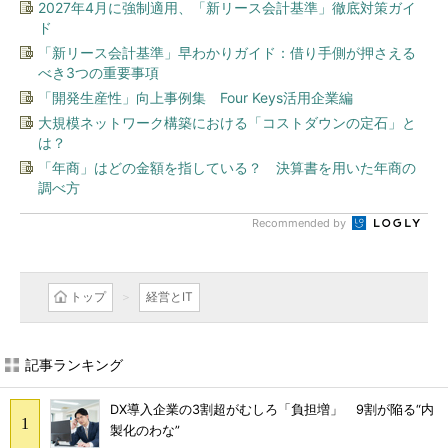
2027年4月に強制適用、「新リース会計基準」徹底対策ガイ
ド
「新リース会計基準」早わかりガイド：借り手側が押さえる
べき3つの重要事項
「開発生産性」向上事例集 Four Keys活用企業編
大規模ネットワーク構築における「コストダウンの定石」と
は？
「年商」はどの金額を指している？ 決算書を用いた年商の
調べ方
Recommended by
トップ
経営とIT
記事ランキング
DX導入企業の3割超がむしろ「負担増」 9割が陥る“内
製化のわな”