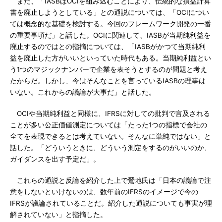
また、「IASBはOCIを組み込むことにより、伝統的な損益計算
書を廃止しようとしている」との通説については、「OCIについ
ては概念的な基礎を検討する。今回のフレームワーク開発の一番
の重要事項だ」と話した。OCIに関連して、IASBが当期純利益を
廃止するのではとの指摘については、「IASBがかつて当期純利
益を廃止した方がいいといっていた時代もある。当期純利益とい
う1つのマジックナンバーで企業を表そうとするのが問題と考え
たからだ。しかし、今はそんなことを言っているIASBの理事は
いない。これからの議論が大事だ」と話した。
OCIや当期純利益と同様に、IFRSに対しての批判で言及される
ことが多い公正価値測定については「たった1つの指標で会社の
全てを表現できるとは考えていない。そんなに単純ではない」と
話した。「どういうときに、どういう測定をするのがいいのか、
ガイダンスを出す予定だ」。
これらの通説と反論を紹介した上で鶯地氏は「日本の議論で注
意をしないといけないのは、数年前のIFRSのイメージで今の
IFRSが議論されていることだ。紹介した通説についても事実が理
解されていない」と指摘した。