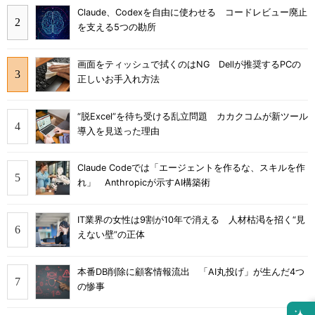
Claude、Codexを自由に使わせる コードレビュー廃止
を支える5つの勘所
画面をティッシュで拭くのはNG Dellが推奨するPCの
正しいお手入れ方法
“脱Excel”を待ち受ける乱立問題 カカクコムが新ツール
導入を見送った理由
Claude Codeでは「エージェントを作るな、スキルを作
れ」 Anthropicが示すAI構築術
IT業界の女性は9割が10年で消える 人材枯渇を招く“見
えない壁”の正体
本番DB削除に顧客情報流出 「AI丸投げ」が生んだ4つ
の惨事