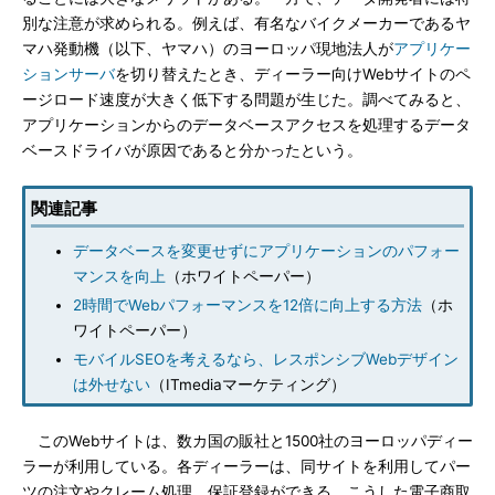
別な注意が求められる。例えば、有名なバイクメーカーであるヤ
マハ発動機（以下、ヤマハ）のヨーロッパ現地法人が
アプリケー
ションサーバ
を切り替えたとき、ディーラー向けWebサイトのペ
ージロード速度が大きく低下する問題が生じた。調べてみると、
アプリケーションからのデータベースアクセスを処理するデータ
ベースドライバが原因であると分かったという。
関連記事
データベースを変更せずにアプリケーションのパフォー
マンスを向上
（ホワイトペーパー）
2時間でWebパフォーマンスを12倍に向上する方法
（ホ
ワイトペーパー）
モバイルSEOを考えるなら、レスポンシブWebデザイン
は外せない
（ITmediaマーケティング）
このWebサイトは、数カ国の販社と1500社のヨーロッパディー
ラーが利用している。各ディーラーは、同サイトを利用してパー
ツの注文やクレーム処理、保証登録ができる。こうした電子商取