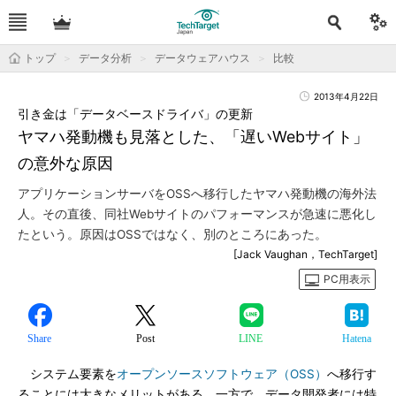
トップ
データ分析
データウェアハウス
比較
2013年4月22日
引き金は「データベースドライバ」の更新
ヤマハ発動機も見落とした、「遅いWebサイト」
の意外な原因
アプリケーションサーバをOSSへ移行したヤマハ発動機の海外法
人。その直後、同社Webサイトのパフォーマンスが急速に悪化し
たという。原因はOSSではなく、別のところにあった。
[Jack Vaughan，TechTarget]
PC用表示
Share
Post
LINE
Hatena
システム要素を
オープンソースソフトウェア（OSS）
へ移行す
ることには大きなメリットがある。一方で、データ開発者には特