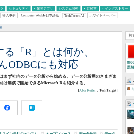
フラ
セキュリティ
業務アプリ
システム開発
IT経営
インダストリー
導入事例
Computer Weekly日本語版
ホワイトペーパー
TechTarget.AI
AI
経営とIT
医療IT
中堅・中小企業とIT
教育IT
説
が提供する「R」とは何か、
ろんODBCにも対応
80
題
にはまず社内のデータ分析から始める。データ分析用のさまざま
無償で開始できるMicrosoft Rを紹介する。
[
Abie Reifer
，
TechTarget
]
ジネスインテリジェンス）
|
オープンソース
|
データ分析
|
データ