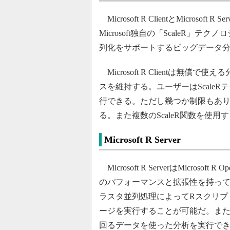
Microsoft R ClientとMicrosof
Microsoft独自の「ScaleR
列化をサポートするビッグデータ
Microsoft R Clientは
スを維持する。ユーザーはScale
行できる。ただし幾つか制限もあ
る。また複数のScaleR関数を使
Microsoft R Server
Microsoft R ServerはMicr
のパフォーマンスと拡張性を持っている。
ラスタ並列処理によってRスクリプトとCompr
ージを実行することが可能だ。ま
回るデータを使った分析を実行できるように