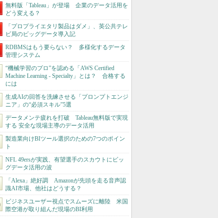
無料版「Tableau」が登場 企業のデータ活用を
どう変える？
「プロプライエタリ製品はダメ」、英公共テレ
ビ局のビッグデータ導入記
RDBMSはもう要らない？ 多様化するデータ
管理システム
“機械学習のプロ”を認める「AWS Certified
Machine Learning - Specialty」とは？ 合格する
には
生成AIの回答を洗練させる「プロンプトエンジ
ニア」の“必須スキル”5選
データメンテ疲れを打破 Tableau無料版で実現
する 安全な現場主導のデータ活用
製造業向けBIツール選択のための7つのポイン
ト
NFL 49ersが実践、有望選手のスカウトにビッ
グデータ活用の波
「Alexa」絶好調 Amazonが先頭を走る音声認
識AI市場、他社はどうする？
ビジネスユーザー視点でスムーズに離陸 米国
際空港が取り組んだ現場のBI利用