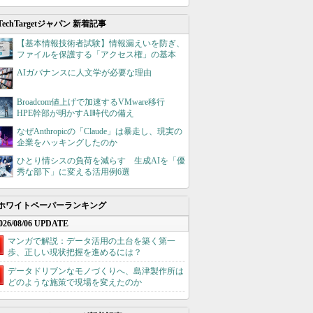
TechTargetジャパン 新着記事
【基本情報技術者試験】情報漏えいを防ぎ、
ファイルを保護する「アクセス権」の基本
AIガバナンスに人文学が必要な理由
Broadcom値上げで加速するVMware移行
HPE幹部が明かすAI時代の備え
なぜAnthropicの「Claude」は暴走し、現実の
企業をハッキングしたのか
ひとり情シスの負荷を減らす 生成AIを「優
秀な部下」に変える活用例6選
ホワイトペーパーランキング
026/08/06 UPDATE
マンガで解説：データ活用の土台を築く第一
歩、正しい現状把握を進めるには？
データドリブンなモノづくりへ、島津製作所は
どのような施策で現場を変えたのか