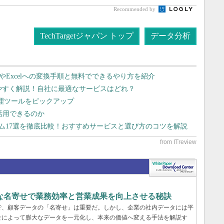
Recommended by
TechTargetジャパン トップ
データ分析
dやExcelへの変換手順と無料でできるやり方を紹介
りやすく解説！自社に最適なサービスはどれ？
管理ツールをピックアップ
で活用できるのか
テム17選を徹底比較！おすすめサービスと選び方のコツを解説
緻な名寄せで業務効率と営業成果を向上させる秘訣
で、顧客データの「名寄せ」は重要だ。しかし、企業の社内データには平
せによって膨大なデータを一元化し、本来の価値へ変える手法を解説す