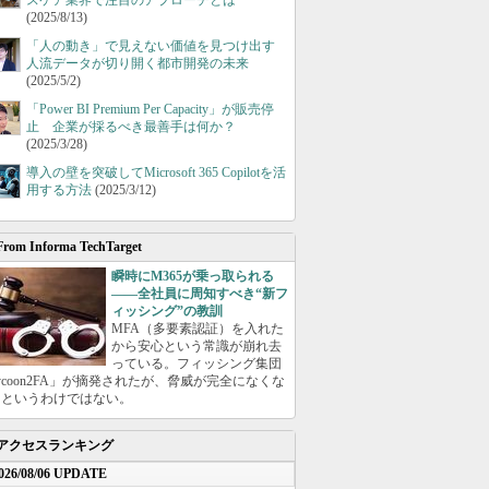
スケア業界で注目のアプローチとは
(2025/8/13)
「人の動き」で見えない価値を見つけ出す
人流データが切り開く都市開発の未来
(2025/5/2)
「Power BI Premium Per Capacity」が販売停
止 企業が採るべき最善手は何か？
(2025/3/28)
導入の壁を突破してMicrosoft 365 Copilotを活
用する方法
(2025/3/12)
From Informa TechTarget
瞬時にM365が乗っ取られる
――全社員に周知すべき“新フ
ィッシング”の教訓
MFA（多要素認証）を入れた
から安心という常識が崩れ去
っている。フィッシング集団
ycoon2FA」が摘発されたが、脅威が完全になくな
たというわけではない。
アクセスランキング
026/08/06 UPDATE