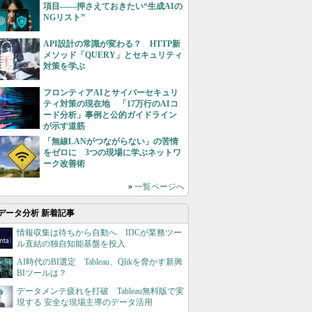
項目――押さえておきたい“生成AIの
NGリスト”
API設計の常識が変わる？ HTTP新
メソッド「QUERY」とセキュリティ
対策を学ぶ
フロンティアAIとサイバーセキュリ
ティ対策の現在地 「17万行のAIコ
ード分析」事例と公的ガイドライン
が示す道筋
「無線LANがつながらない」の苦情
をゼロに 3つの現場に学ぶネットワ
ーク改善術
»
一覧ページへ
データ分析 新着記事
情報収集は待ちから自動へ IDCが業務ツー
ル直結の独自知能基盤を投入
AI時代のBI選定 Tableau、Qlikを脅かす新興
BIツールは？
データメンテ疲れを打破 Tableau無料版で実
現する 安全な現場主導のデータ活用