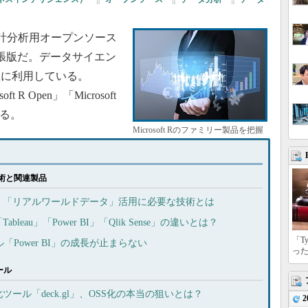
」は、統計分析用オープンソース
る拡張版だ。データサイエン
主に利用している。
t R Open」「Microsoft
がある。
Microsoft Rのファミリー製品を把握
術と関連製品
、「リアルワールドデータ」活用に必要な技術とは
eau」「Power BI」「Qlik Sense」の違いとは？
「T
ル「Power BI」の成長が止まらない
っ
ール
ツール「deck.gl」、OSS化の本当の狙いとは？
2