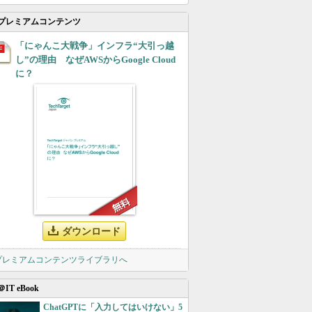
プレミアムコンテンツ
「にゃんこ大戦争」インフラ“大引っ越
し”の理由 なぜAWSからGoogle Cloud
に？
ダウンロード
 プレミアムコンテンツライブラリへ
＠IT eBook
ChatGPTに「入力してはいけない」5