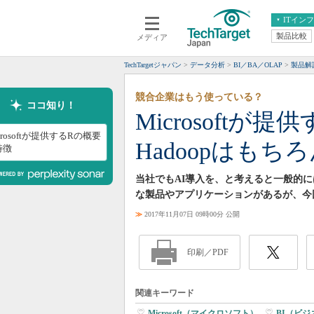
ITイン
製品比較
メディア
クラウド
エンタープライズ
ERP
仮想化
TechTargetジャパン
データ分析
BI／BA／OLAP
製品解
データ分析
サーバ＆ストレージ
競合企業はもう使っている？
CX
スマートモバイル
ココ知り！
Microsoft
情報系システム
ネットワーク
crosoftが提供するRの概要
Hadoopはもち
システム運用管理
特徴
当社でもAI導入を、と考えると一般的
な製品やアプリケーションがあるが、今回は
≫
2017年11月07日 09時00分 公開
印刷／PDF
関連キーワード
Microsoft（マイクロソフト）
|
BI（ビ