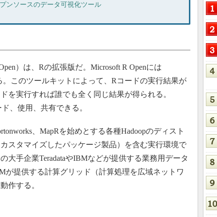
ープンソースのデータ可視化ツール
n R Open）は、Rの拡張版だ。Microsoft R Openには
it」が付属する。このツールキットによって、Rコードの実行結果が
ードを実行すれば誰でも全く同じ結果が得られる。
ウンロード、使用、共有できる。
ra、Hortonworks、MapRを始めとする各種Hadoopのディスト
をカスタマイズしたパッケージ製品）を含む実行環境で
手企業TeradataやIBMなどが提供する業務用データ
tやIBMが提供する計算グリッド（計算処理を広域ネットワ
も動作する。