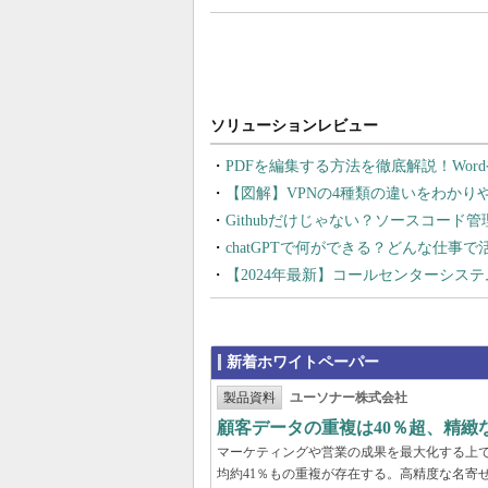
PDFを編集する方法を徹底解説！Wor
【図解】VPNの4種類の違いをわか
Githubだけじゃない？ソースコード
chatGPTで何ができる？どんな仕事
【2024年最新】コールセンターシス
新着ホワイトペーパー
製品資料
ユーソナー株式会社
顧客データの重複は40％超、精
マーケティングや営業の成果を最大化する上
均約41％もの重複が存在する。高精度な名寄