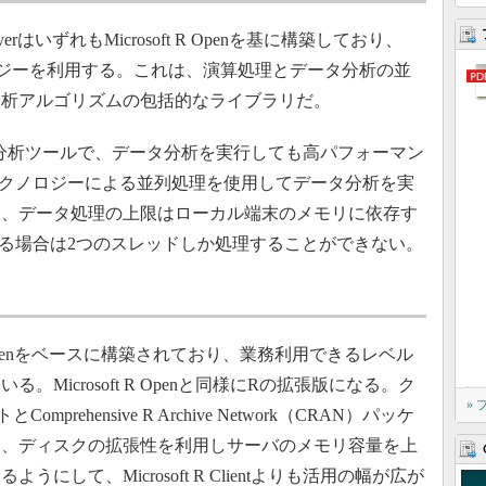
t R ServerはいずれもMicrosoft R Openを基に構築しており、
」テクノロジーを利用する。これは、演算処理とデータ分析の並
分析アルゴリズムの包括的なライブラリだ。
無償で使える分析ツールで、データ分析を実行しても高パフォーマン
Rテクノロジーによる並列処理を使用してデータ分析を実
り、データ処理の上限はローカル端末のメモリに依存す
用する場合は2つのスレッドしか処理することができない。
osoft R Openをベースに構築されており、業務利用できるレベル
Microsoft R Openと同様にRの拡張版になる。ク
»
ehensive R Archive Network（CRAN）パッケ
た、ディスクの拡張性を利用しサーバのメモリ容量を上
して、Microsoft R Clientよりも活用の幅が広が