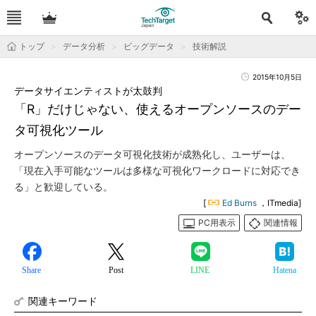
トップ
データ分析
ビッグデータ
技術解説
2015年10月5日
データサイエンティストが太鼓判
「R」だけじゃない、使えるオープンソースのデー
タ可視化ツール
オープンソースのデータ可視化技術が成熟化し、ユーザーは、
「現在入手可能なツールは多様な可視化ワークロードに対応でき
る」と歓迎している。
[
Ed Burns
，ITmedia]
PC用表示
関連情報
Share
Post
LINE
Hatena
関連キーワード