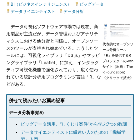
BI（ビジネスインテリジェンス）
|
ビッグデータ
|
データサイエンティスト
|
データ分析
データ可視化ソフトウェア市場では現在、商
用製品が主流だが、データ管理およびアナリテ
ィクスにおける他分野と同様に、オープンソー
代表的なオープンソ
スのツールが支持され始めている。こうしたツ
ース分析ツール
ールには、可視化ライブラリ「D3.js」やマッピ
「R」を提供するR
プロジェクトのWeb
ングライブラリ「Leaflet」に加え、インタラク
サイト（出典：The
ティブ可視化機能で強化されており、広く使わ
R Foundation）
れている統計分析用プログラミング言語「R」な
《クリックで拡大》
どがある。
併せて読みたいお薦め記事
データ分析事始め
ビッグデータ活用、“しくじり案件”から学ぶ7つの教訓
データサイエンティストに縁遠い人のための「機械学
習」入門