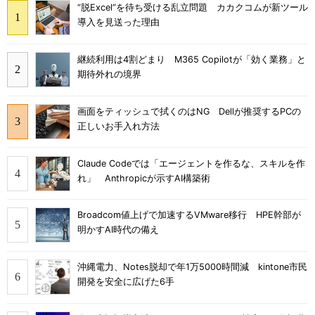
“脱Excel”を待ち受ける乱立問題 カカクコムが新ツール
導入を見送った理由
継続利用は4割どまり M365 Copilotが「効く業務」と
期待外れの境界
画面をティッシュで拭くのはNG Dellが推奨するPCの
正しいお手入れ方法
Claude Codeでは「エージェントを作るな、スキルを作
れ」 Anthropicが示すAI構築術
Broadcom値上げで加速するVMware移行 HPE幹部が
明かすAI時代の備え
沖縄電力、Notes脱却で年1万5000時間減 kintone市民
開発を安全に広げた6手